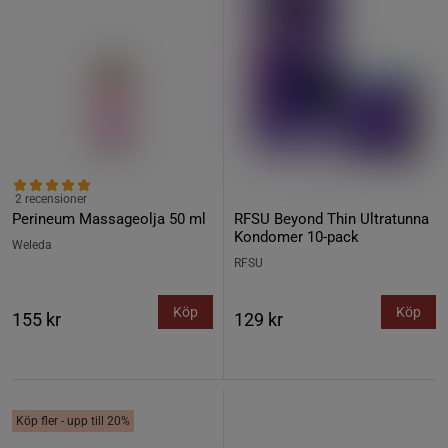
2 recensioner
Perineum Massageolja 50 ml
RFSU Beyond Thin Ultratunna
Kondomer 10-pack
Weleda
RFSU
Köp
Köp
155 kr
129 kr
Köp fler - upp till 20%