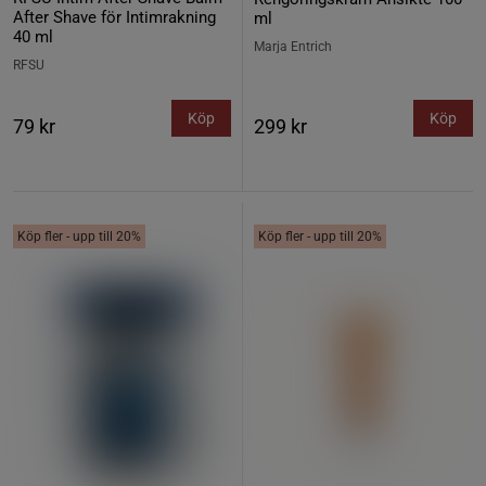
After Shave för Intimrakning
ml
40 ml
Marja Entrich
RFSU
Köp
Köp
79 kr
299 kr
Köp fler - upp till 20%
Köp fler - upp till 20%