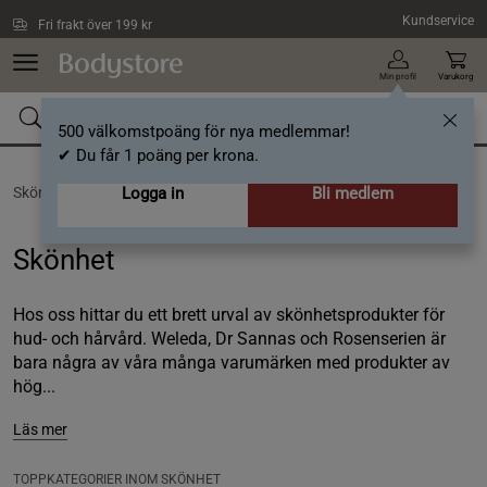
Hoppa till innehållet
Kundservice
Fri frakt över 199 kr
Min profil
Varukorg
500 välkomstpoäng för nya medlemmar!
✔ Du får 1 poäng per krona.
Skönhet
Logga in
Bli medlem
Skönhet
Hos oss hittar du ett brett urval av skönhetsprodukter för
hud- och hårvård. Weleda, Dr Sannas och Rosenserien är
bara några av våra många varumärken med produkter av
hög...
Läs mer
TOPPKATEGORIER INOM SKÖNHET