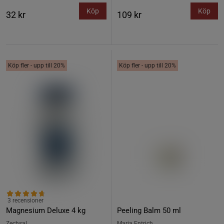
Köp
Köp
32 kr
109 kr
Köp fler - upp till 20%
Köp fler - upp till 20%
3 recensioner
Magnesium Deluxe 4 kg
Peeling Balm 50 ml
Zechsal
Marja Entrich