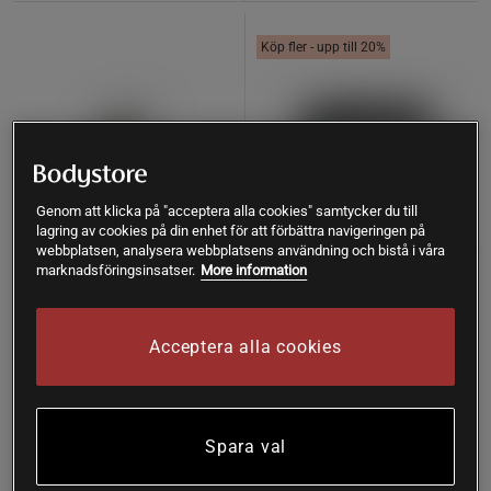
Köp fler - upp till 20%
Genom att klicka på "acceptera alla cookies" samtycker du till
lagring av cookies på din enhet för att förbättra navigeringen på
webbplatsen, analysera webbplatsens användning och bistå i våra
marknadsföringsinsatser.
More information
3 recensioner
Acceptera alla cookies
1 recensioner
14 Hårsuffle Syrlig Mynta 200
Badsalt Bochnia 1200 g
ml
Hagi
Bruns
Spara val
Köp
Köp
349 kr
259 kr