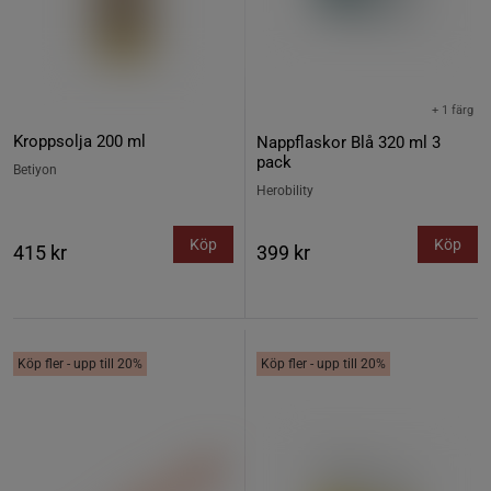
+ 1 färg
Kroppsolja 200 ml
Nappflaskor Blå 320 ml 3
pack
Betiyon
Herobility
Köp
Köp
415 kr
399 kr
Köp fler - upp till 20%
Köp fler - upp till 20%