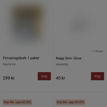
+ 3 färger
Förvaringsburk 1 paket
Napp 0m+ Glow
Sauna Ice
Herobility
Köp
Köp
299 kr
45 kr
Köp fler - upp till 20%
Köp fler - upp till 20%