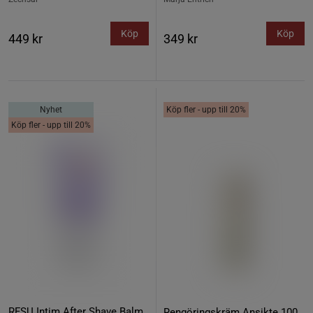
Köp
Köp
449 kr
349 kr
Nyhet
Köp fler - upp till 20%
Köp fler - upp till 20%
RFSU Intim After Shave Balm
Rengöringskräm Ansikte 100