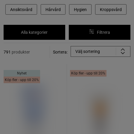
Ansiktsvård
Hårvård
Hygien
Kroppsvård
Alla kategorier
Filtrera
Välj sortering
791
produkter
Sortera:
Nyhet
Köp fler - upp till 20%
Köp fler - upp till 20%