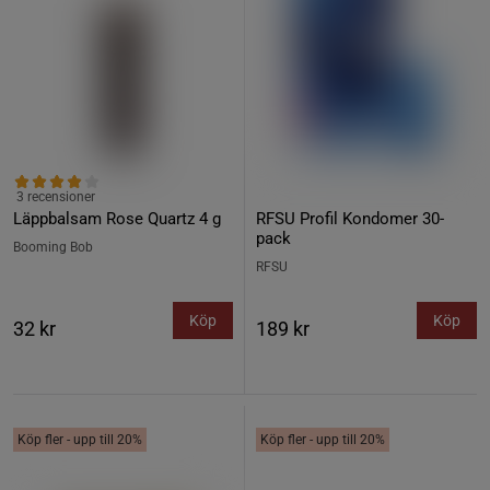
3 recensioner
Läppbalsam Rose Quartz 4 g
RFSU Profil Kondomer 30-
pack
Booming Bob
RFSU
Köp
Köp
32 kr
189 kr
Köp fler - upp till 20%
Köp fler - upp till 20%