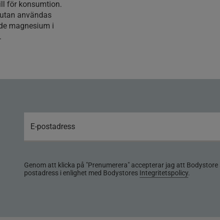
ll för konsumtion.
 utan användas
ande magnesium i
.
Genom att klicka på "Prenumerera" accepterar jag att Bodystore 
postadress i enlighet med Bodystores
Integritetspolicy
.