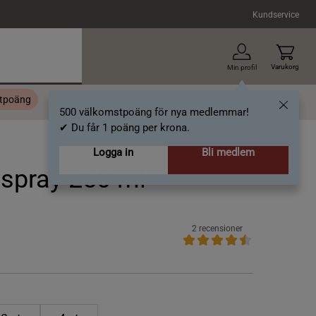
Kundservice
Varukorg
Min profil
stpoäng
Topplista
Alla varumärken
Nyheter
Artiklar
500 välkomstpoäng för nya medlemmar!
✔ Du får 1 poäng per krona.
Logga in
Bli medlem
pray 250 ml
2 recensioner