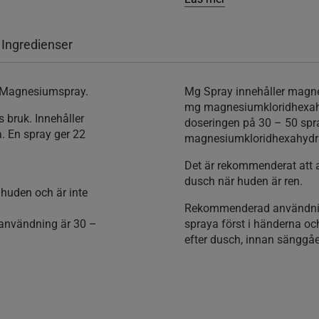
 Ingredienser
a Magnesiumspray.
Mg Spray innehåller magne
mg magnesiumkloridhexah
 bruk. Innehåller
doseringen på 30 – 50 spr
. En spray ger 22
magnesiumkloridhexahydr
Det är rekommenderat att 
dusch när huden är ren.
huden och är inte
Rekommenderad användni
användning är 30 –
spraya först i händerna o
efter dusch, innan sänggåen