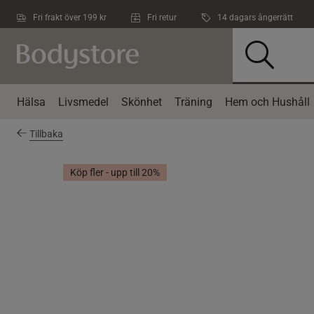
Hoppa till innehållet
Fri frakt över 199 kr
Fri retur
14 dagars ångerrätt
Hälsa
Livsmedel
Skönhet
Träning
Hem och Hushåll
Tillbaka
Köp fler - upp till 20%