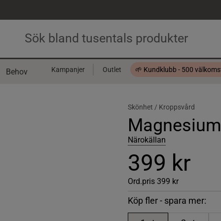
Kampanjer
Outlet
🌱 Kundklubb - 500 välkom
Behov
Presentkort
Skönhet /
Kroppsvård
Magnesiums
Närokällan
399 kr
Ord.pris
399 kr
Köp fler - spara mer: