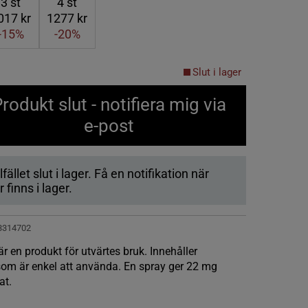
3
st
4
st
017 kr
1277 kr
-15%
-20%
Slut i lager
rodukt slut - notifiera mig via
e-post
lfället slut i lager. Få en notifikation när
 finns i lager.
3314702
 en produkt för utvärtes bruk. Innehåller
om är enkel att använda. En spray ger 22 mg
at.