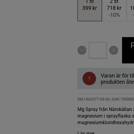
1
st
2
st
399 kr
718 kr
1
-10%
P
Varan är för til
!
produkten åter
SKU #A2577-55-53
| EAN
735005
Mg Spray från Närokällan är
magnesium i sprayflaska s
magnesiumkloridhexahydr
Läs mer