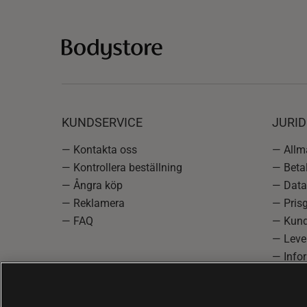
KUNDSERVICE
JURID
— Kontakta oss
— Allmä
— Kontrollera beställning
— Betal
— Ångra köp
— Data
— Reklamera
— Prisg
— FAQ
— Kund
— Lever
— Info
reklam
— Cooki