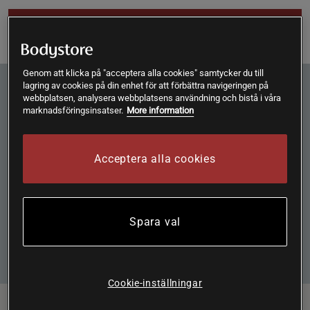
Gå vidare till formulär
Genom att klicka på "acceptera alla cookies" samtycker du till
Nyhetsbrev! Anmäl dig här!
lagring av cookies på din enhet för att förbättra navigeringen på
webbplatsen, analysera webbplatsens användning och bistå i våra
Anmäl dig till vårt nyhetsbrev för att inte missa erbjudanden
marknadsföringsinsatser.
More information
och nyheter.
Acceptera alla cookies
Genom att klicka på "Prenumerera" accepterar jag att Bodystore
sparar min e-postadress i enlighet med Bodystores
Integritetspolicy
.
Spara val
Anmäl mig
Cookie-inställningar