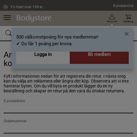
Hoppa till innehållet
Kundservice
Fri frakt över 199 kr
Min profil
Varukorg
500 välkomstpoäng för nya medlemmar!
✔ Du får 1 poäng per krona.
Ange orderinformation för att
Logga in
Bli medlem
komma igång!
Fyll i informationen nedan för att registrera din retur. I nästa steg
kan du välja att reklamera eller ångra ditt köp. Observera att vi inte
hanterar byten. Om du vill byta en produkt lägger du en ny
beställning och skapar en retur på den vara du önskar returnera.
E-postadress
Ordernummer