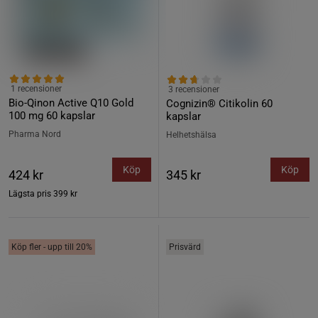
1 recensioner
3 recensioner
Bio-Qinon Active Q10 Gold
Cognizin® Citikolin 60
100 mg 60 kapslar
kapslar
Pharma Nord
Helhetshälsa
Köp
Köp
424 kr
345 kr
Lägsta pris
399 kr
Köp fler - upp till 20%
Prisvärd