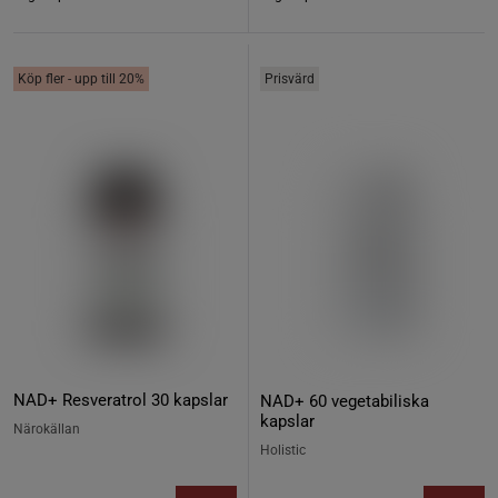
Köp fler - upp till 20%
Prisvärd
NAD+ Resveratrol 30 kapslar
NAD+ 60 vegetabiliska
kapslar
Närokällan
Holistic