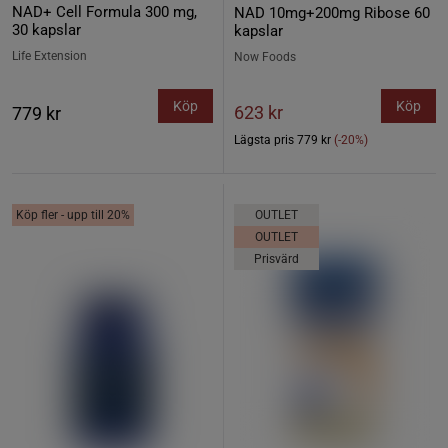
NAD+ Cell Formula 300 mg,
NAD 10mg+200mg Ribose 60
30 kapslar
kapslar
Life Extension
Now Foods
Köp
Köp
623 kr
779 kr
Lägsta pris
779 kr
(-20%)
Köp fler - upp till 20%
OUTLET
OUTLET
Prisvärd