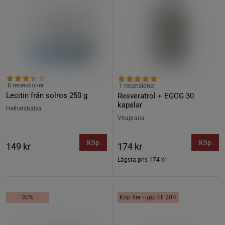
8 recensioner
1 recensioner
Lecitin från solros 250 g
Resveratrol + EGCG 30
kapslar
Helhetshälsa
Vitaprana
Köp
Köp
149 kr
174 kr
Lägsta pris
174 kr
30%
Köp fler - upp till 20%