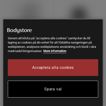
Genom att klicka på "acceptera alla cookies" samtycker du till
lagring av cookies på din enhet för att förbättra navigeringen på
webbplatsen, analysera webbplatsens användning och bistå i våra
4 recensioner
marknadsföringsinsatser.
More information
4 recensioner
Kreatin 400 g
Q10 Selen & E 60 kapslar
Holistic
Närokällan
Acceptera alla cookies
Köp
Köp
197 kr
425 kr
Lägsta pris
283 kr
(-30%)
Spara val
Prisvärd
Köp fler - upp till 20%