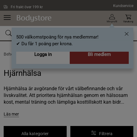
Hoppa till innehållet
Kundservice
Fri frakt över 199 kr
Min profil
Varukorg
500 välkomstpoäng för nya medlemmar!
✔ Du får 1 poäng per krona.
Behov /
Hjärnhälsa
Logga in
Bli medlem
Hjärnhälsa
Hjärnhälsa är avgörande för vårt välbefinnande och vår
livskvalitet. Att prioritera hjärnhälsan genom en hälsosam
kost, mental träning och lämpliga kosttillskott kan bidr...
Läs mer
Alla kategorier
Filtrera