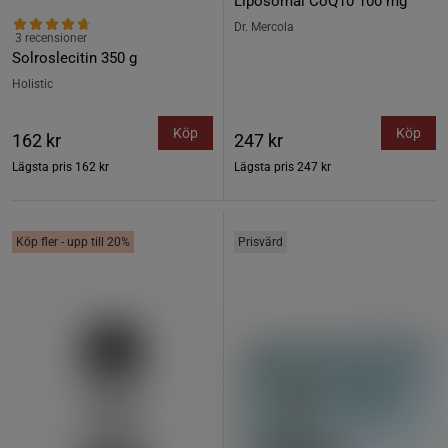
Liposomal CoQ10 100 mg
Dr. Mercola
3 recensioner
Solroslecitin 350 g
Holistic
Köp
Köp
162 kr
247 kr
Lägsta pris
162 kr
Lägsta pris
247 kr
Köp fler - upp till 20%
Prisvärd