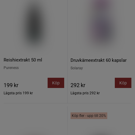
Reishiextrakt 50 ml
Druvkärneextrakt 60 kapslar
Pureness
Solaray
Köp
Köp
199 kr
292 kr
Lägsta pris
199 kr
Lägsta pris
292 kr
Köp fler - upp till 20%