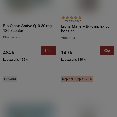
1 recensioner
Bio-Qinon Active Q10 30 mg
Lions Mane + B-komplex 50
180 kapslar
kapslar
Pharma Nord
Vitaprana
Köp
Köp
484 kr
149 kr
Lägsta pris
455 kr
Lägsta pris
149 kr
Prisvärd
Köp fler - upp till 20%