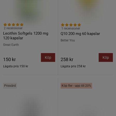
2 recensioner
1 recensioner
Lecithin Softgels 1200 mg
Q10 200 mg 60 kapslar
120 kapslar
Better You
Great Earth
Köp
Köp
150 kr
258 kr
Lägsta pris
150 kr
Lägsta pris
258 kr
Prisvärd
Köp fler - upp till 20%