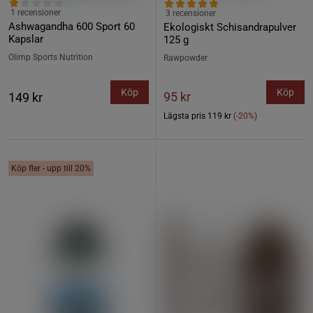
1 recensioner
3 recensioner
Ashwagandha 600 Sport 60
Ekologiskt Schisandrapulver
Kapslar
125 g
Olimp Sports Nutrition
Rawpowder
Köp
Köp
95 kr
149 kr
Lägsta pris
119 kr
(-20%)
Köp fler - upp till 20%