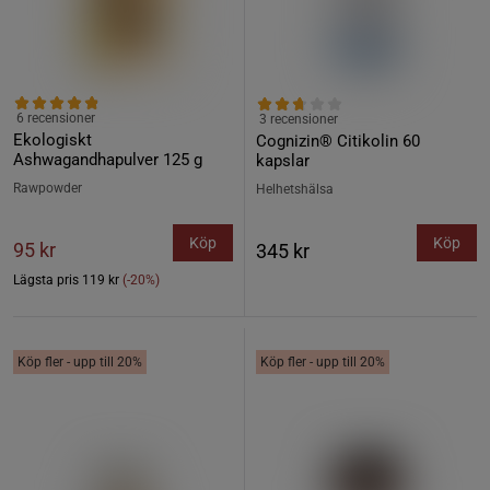
6 recensioner
3 recensioner
Ekologiskt
Cognizin® Citikolin 60
Ashwagandhapulver 125 g
kapslar
Rawpowder
Helhetshälsa
Köp
Köp
95 kr
345 kr
Lägsta pris
119 kr
(-20%)
Köp fler - upp till 20%
Köp fler - upp till 20%