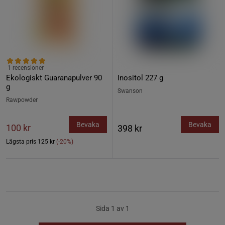
1 recensioner
Ekologiskt Guaranapulver 90
Inositol 227 g
g
Swanson
Rawpowder
Bevaka
Bevaka
100 kr
398 kr
Lägsta pris
125 kr
(-20%)
Sida 1 av 1