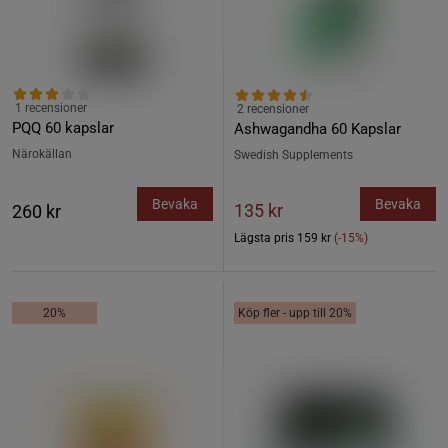
1 recensioner
2 recensioner
PQQ 60 kapslar
Ashwagandha 60 Kapslar
Närokällan
Swedish Supplements
Bevaka
Bevaka
135 kr
260 kr
Lägsta pris
159 kr
(-15%)
20%
Köp fler - upp till 20%