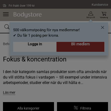
Hoppa till innehållet
Kundservice
Fri frakt över 199 kr
Min profil
Varukorg
500 välkomstpoäng för nya medlemmar!
✔ Du får 1 poäng per krona.
Behov /
Fokus & koncentration
Logga in
Bli medlem
Fokus & koncentration
I den här kategorin samlas produkter som ofta används när
du vill stötta fokus i vardagen – till exempel under intensiva
arbetsperioder, studier eller när du vill hålla e...
Läs mer
Alla kategorier
Filtrera