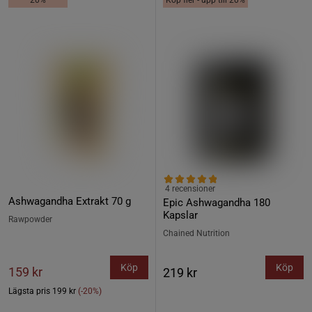
20%
Köp fler - upp till 20%
4 recensioner
Ashwagandha Extrakt 70 g
Epic Ashwagandha 180
Kapslar
Rawpowder
Chained Nutrition
Köp
Köp
159 kr
219 kr
Lägsta pris
199 kr
(-20%)