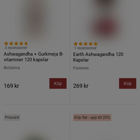
3 recensioner
1 recensioner
Ashwagandha + Gurkmeja B-
Earth Ashwagandha 120
vitaminer 120 kapslar
Kapslar
BioSalma
Pureness
Köp
Köp
169 kr
269 kr
Prisvärd
Köp fler - upp till 20%