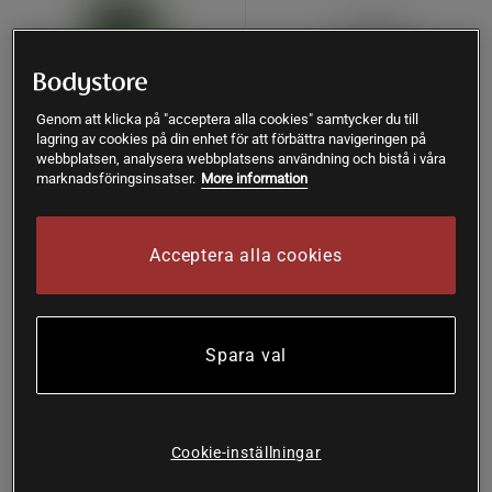
Genom att klicka på "acceptera alla cookies" samtycker du till
lagring av cookies på din enhet för att förbättra navigeringen på
webbplatsen, analysera webbplatsens användning och bistå i våra
marknadsföringsinsatser.
More information
1 recensioner
Ashwagandha 120 Kapslar
Ashwagandha 120 kapslar
Acceptera alla cookies
Great Earth
Alpha Plus
Köp
Köp
162 kr
141 kr
Spara val
Lägsta pris
162 kr
Köp fler - upp till 20%
Prisvärd
Cookie-inställningar