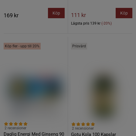
Köp
Köp
111 kr
169 kr
Lägsta pris
139 kr
(-20%)
Köp fler - upp till 20%
Prisvärd
2 recensioner
2 recensioner
Daglig Energi Med Ginseng 90
Gotu Kola 100 Kapslar