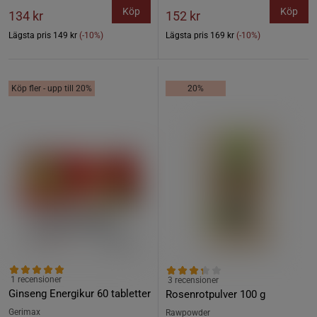
Köp
Köp
134 kr
152 kr
Lägsta pris
149 kr
(-10%)
Lägsta pris
169 kr
(-10%)
Köp fler - upp till 20%
20%
1 recensioner
3 recensioner
Ginseng Energikur 60 tabletter
Rosenrotpulver 100 g
Gerimax
Rawpowder