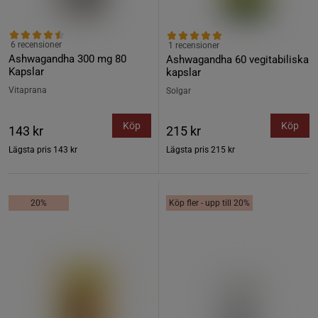
6 recensioner
1 recensioner
Ashwagandha 300 mg 80
Ashwagandha 60 vegitabiliska
Kapslar
kapslar
Vitaprana
Solgar
Köp
Köp
143 kr
215 kr
Lägsta pris
143 kr
Lägsta pris
215 kr
20%
Köp fler - upp till 20%