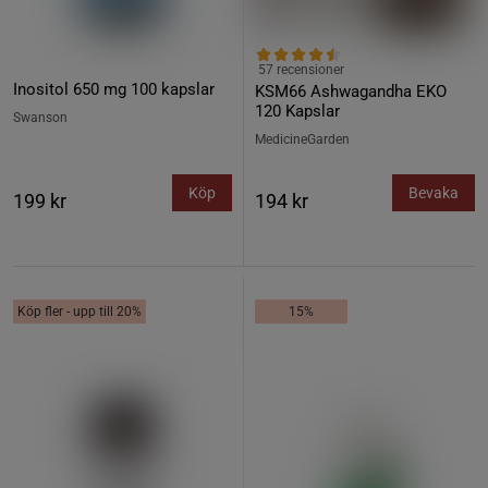
57 recensioner
Inositol 650 mg 100 kapslar
KSM66 Ashwagandha EKO
120 Kapslar
Swanson
MedicineGarden
Köp
Bevaka
199 kr
194 kr
Köp fler - upp till 20%
15%