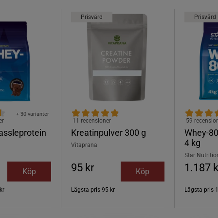
Prisvärd
Prisvärd
+ 30 varianter
er
11 recensioner
59 recensio
ssleprotein
Kreatinpulver 300 g
Whey-80
4 kg
Vitaprana
Star Nutritio
95 kr
1.187 k
Köp
Köp
kr
Lägsta pris
95 kr
Lägsta pris
1