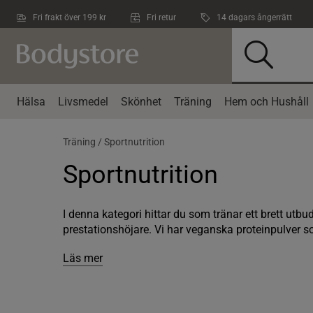
Hoppa till innehållet
Fri frakt över 199 kr
Fri retur
14 dagars ångerrätt
Hälsa
Livsmedel
Skönhet
Träning
Hem och Hushåll
Träning /
Sportnutrition
Sportnutrition
I denna kategori hittar du som tränar ett brett utbu
prestationshöjare. Vi har veganska proteinpulver so
Läs mer