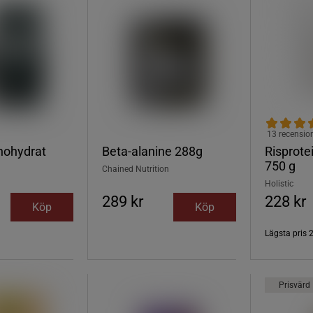
13 recensio
nohydrat
Beta-alanine 288g
Risprote
750 g
Chained Nutrition
Holistic
289 kr
228 kr
Köp
Köp
Lägsta pris
Prisvärd