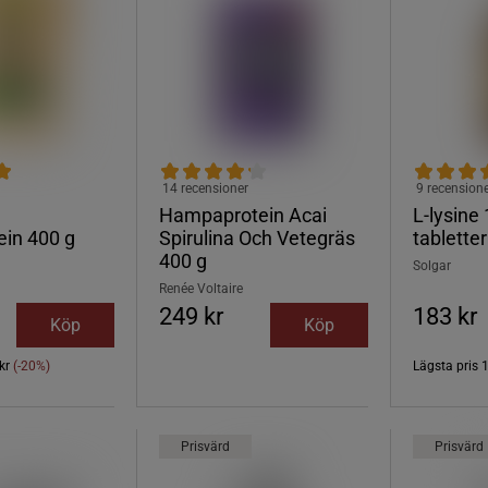
14 recensioner
9 recension
Hampaprotein Acai
L-lysine
ein 400 g
Spirulina Och Vetegräs
tabletter
400 g
Solgar
Renée Voltaire
249 kr
183 kr
Köp
Köp
kr
(-20%)
Lägsta pris
Prisvärd
Prisvärd