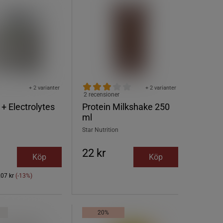
+ 2 varianter
+ 2 varianter
2 recensioner
 + Electrolytes
Protein Milkshake 250
ml
Star Nutrition
22 kr
Köp
Köp
207 kr
(-13%)
20%