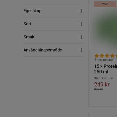
25%
Egenskap
Egenskap
Sort
Sort
Smak
Smak
Användningsområde
Användningsområde
5 recensioner
15 x Prote
250 ml
Star Nutrition
249 kr
330 kr