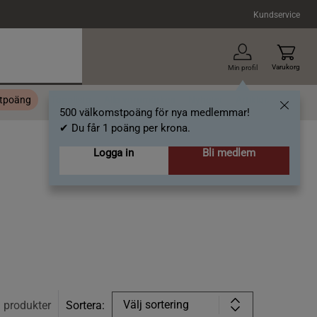
Kundservice
Varukorg
Min profil
stpoäng
Topplista
Alla varumärken
Nyheter
Artiklar
500 välkomstpoäng för nya medlemmar!
✔ Du får 1 poäng per krona.
Logga in
Bli medlem
Välj sortering
1
produkter
Sortera: