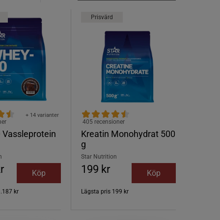
Prisvärd
+ 14 varianter
ner
405 recensioner
 Vassleprotein
Kreatin Monohydrat 500
g
n
Star Nutrition
r
199 kr
Köp
Köp
.187 kr
Lägsta pris
199 kr