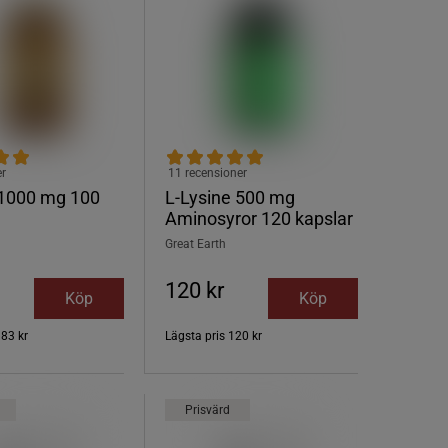
er
11 recensioner
 1000 mg 100
L-Lysine 500 mg
Aminosyror 120 kapslar
Great Earth
120 kr
Köp
Köp
183 kr
Lägsta pris
120 kr
Prisvärd