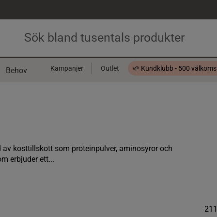
Kampanjer
Outlet
🌱 Kundklubb - 500 välkom
Behov
Presentkort
d av kosttillskott som proteinpulver, aminosyror och
m erbjuder ett...
21