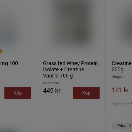
0 mg 100
Grass fed Whey Protein
Creatine
Isolate + Creatine
200g
Vanilla 700 g
Vitaprana
Vitaprana
181 kr
449 kr
Köp
Köp
Lägsta pris
Prisvärd