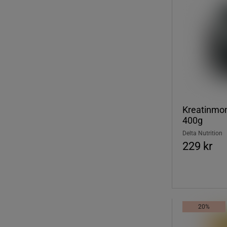
Kreatinmo
400g
Delta Nutrition
229 kr
20%