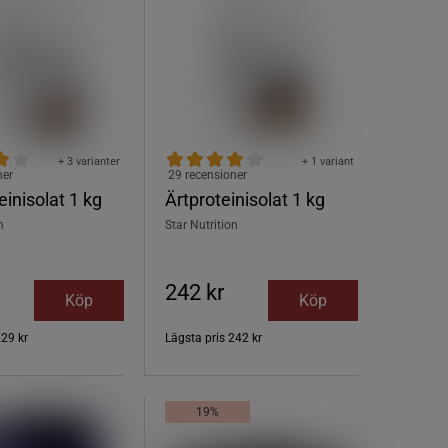
+ 3 varianter
+ 1 variant
ner
29 recensioner
einisolat 1 kg
Ärtproteinisolat 1 kg
n
Star Nutrition
242 kr
Köp
Köp
229 kr
Lägsta pris
242 kr
19%