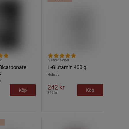
er
9 recensioner
Bicarbonate
L-Glutamin 400 g
s
Holistic
n
242 kr
Köp
Köp
302 kr