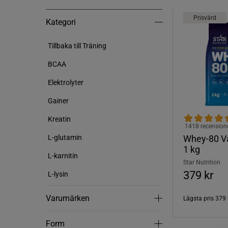
Prisvärd
Kategori
Kategori
Tillbaka till Träning
BCAA
Elektrolyter
Gainer
Kreatin
1418 recension
Whey-80 Va
L-glutamin
1 kg
L-karnitin
Star Nutrition
379 kr
L-lysin
Varumärken
Varumärken
Lägsta pris
379 
Form
Form