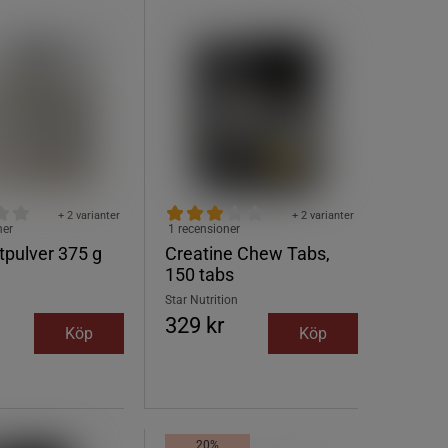
+ 2 varianter
+ 2 varianter
ner
1 recensioner
ytpulver 375 g
Creatine Chew Tabs,
150 tabs
Star Nutrition
329 kr
Köp
Köp
20%