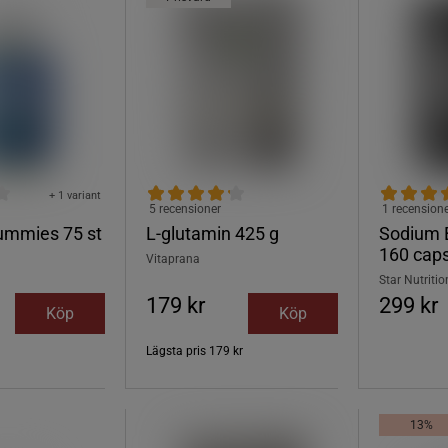
+ 1 variant
5 recensioner
1 recension
ummies 75 st
L-glutamin 425 g
Sodium 
160 cap
Vitaprana
Star Nutritio
179 kr
299 kr
Köp
Köp
Lägsta pris
179 kr
13%