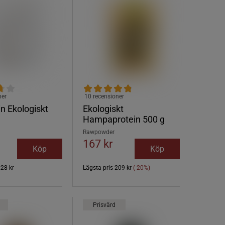
ner
10 recensioner
in Ekologiskt
Ekologiskt
Hampaprotein 500 g
Rawpowder
167 kr
Köp
Köp
228 kr
Lägsta pris
209 kr
(-20%)
Prisvärd