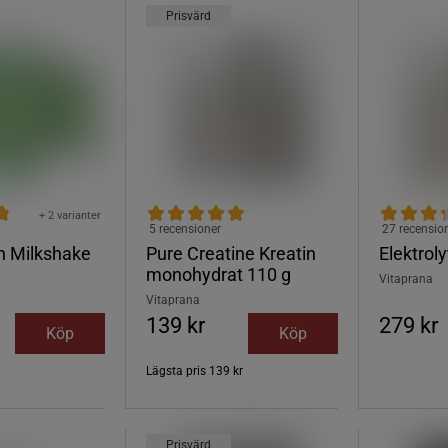
Prisvärd
+ 2 varianter
5 recensioner
27 recensio
in Milkshake
Pure Creatine Kreatin
Elektrol
monohydrat 110 g
Vitaprana
Vitaprana
139 kr
279 kr
Köp
Köp
Lägsta pris
139 kr
Prisvärd