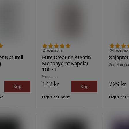
2 recensioner
34 recensio
r Naturell
Pure Creatine Kreatin
Sojaprot
g
Monohydrat Kapslar
Star Nutritio
100 st
Vitaprana
142 kr
229 kr
Köp
Köp
kr
Lägsta pris
142 kr
Lägsta pris