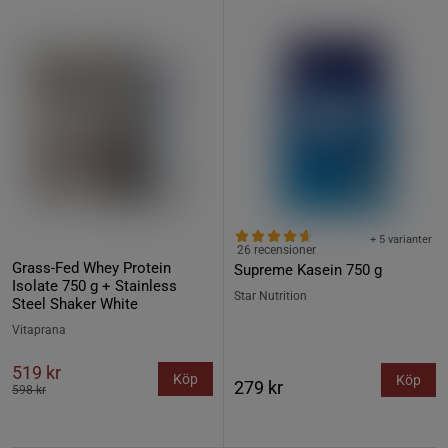
+ 5 varianter
26 recensioner
Grass-Fed Whey Protein
Supreme Kasein 750 g
Isolate 750 g + Stainless
Star Nutrition
Steel Shaker White
Vitaprana
519 kr
Köp
Köp
279 kr
598 kr