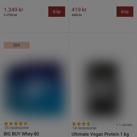
1.349 kr
419 kr
Köp
Köp
1.796 kr
448 kr
20%
+ 1 variant
25 recensioner
14 recensioner
BIG BUY Whey-80
Ultimate Vegan Protein 1 kg