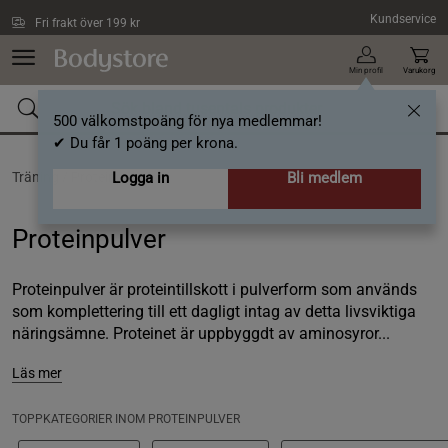
Hoppa till innehållet
Kundservice
Fri frakt över 199 kr
Min profil
Varukorg
500 välkomstpoäng för nya medlemmar!
✔ Du får 1 poäng per krona.
Träning /
Proteinpulver
Logga in
Bli medlem
Proteinpulver
Proteinpulver är proteintillskott i pulverform som används
som komplettering till ett dagligt intag av detta livsviktiga
näringsämne. Proteinet är uppbyggdt av aminosyror...
Läs mer
TOPPKATEGORIER INOM PROTEINPULVER