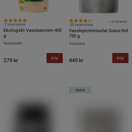
+ 2 varianter
2 recensioner
38 recensioner
Ekologiskt Vassleprotein 400
Vassleproteinisolat Grass-fed
g
750 g
Rawpowder
Vitaprana
Köp
Köp
279 kr
449 kr
Nyhet