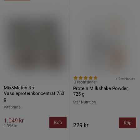
+ 2 varianter
3 recensioner
Mix&Match 4 x
Protein Milkshake Powder,
Vassleproteinkoncentrat 750
725 g
g
Star Nutrition
Vitaprana
1.049 kr
Köp
Köp
229 kr
1.396 kr