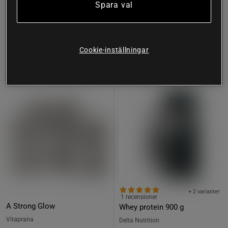
Köp
Köp
Spara val
249 kr
449 kr
Cookie-inställningar
25%
+ 2 varianter
1 recensioner
A Strong Glow
Whey protein 900 g
Vitaprana
Delta Nutrition