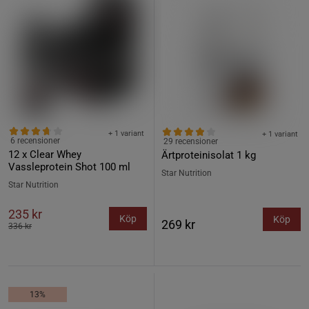
+ 1 variant
+ 1 variant
6 recensioner
29 recensioner
12 x Clear Whey
Ärtproteinisolat 1 kg
Vassleprotein Shot 100 ml
Star Nutrition
Star Nutrition
235 kr
Köp
Köp
269 kr
336 kr
13%