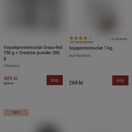
+ 3 varianter
34 recensioner
Vassleproteinisolat Grass-fed
Sojaproteinisolat 1 kg
750 g + Creatine powder 300
Star Nutrition
g
Vitaprana
489 kr
Köp
Köp
269 kr
608 kr
30%