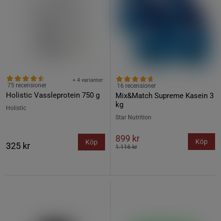
+ 4 varianter
75 recensioner
16 recensioner
Holistic Vassleprotein 750 g
Mix&Match Supreme Kasein 3
kg
Holistic
Star Nutrition
899 kr
Köp
Köp
325 kr
1.116 kr