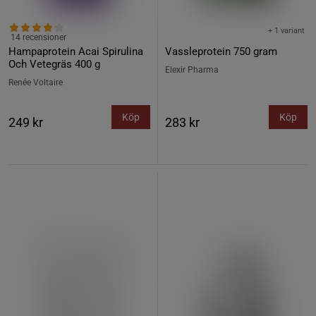
+ 1 variant
14 recensioner
Hampaprotein Acai Spirulina
Vassleprotein 750 gram
Och Vetegräs 400 g
Elexir Pharma
Renée Voltaire
Köp
Köp
249 kr
283 kr