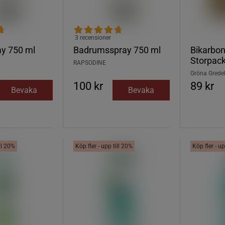
3 recensioner
ay 750 ml
Badrumsspray 750 ml
Bikarbon
Storpack
RAPSODINE
Gröna Grede
100 kr
89 kr
Bevaka
Bevaka
ill 20%
Köp fler - upp till 20%
Köp fler - up