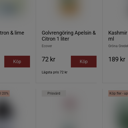
tron & lime
Golvrengöring Apelsin &
Kashmir 
Citron 1 liter
ml
Ecover
Gröna Grede
72 kr
189 kr
Köp
Köp
Lägsta pris
72 kr
ill 20%
Prisvärd
Köp fler - up