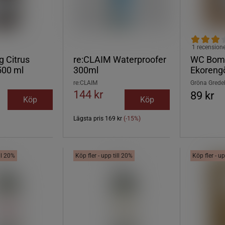
1 recension
g Citrus
re:CLAIM Waterproofer
WC Bom
500 ml
300ml
Ekorengö
re:CLAIM
Gröna Grede
144 kr
89 kr
Köp
Köp
Lägsta pris
169 kr
(-15%)
ill 20%
Köp fler - upp till 20%
Köp fler - up