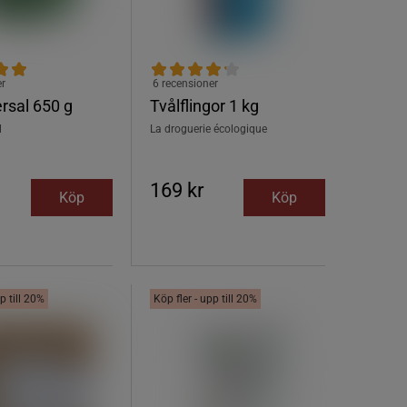
er
6 recensioner
ersal 650 g
Tvålflingor 1 kg
l
La droguerie écologique
169 kr
Köp
Köp
p till 20%
Köp fler - upp till 20%