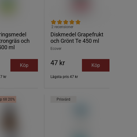
2 recensioner
öringsmedel
Diskmedel Grapefrukt
trongräs och
och Grönt Te 450 ml
500 ml
Ecover
47 kr
Köp
Köp
7 kr
Lägsta pris
47 kr
p till 20%
Prisvärd