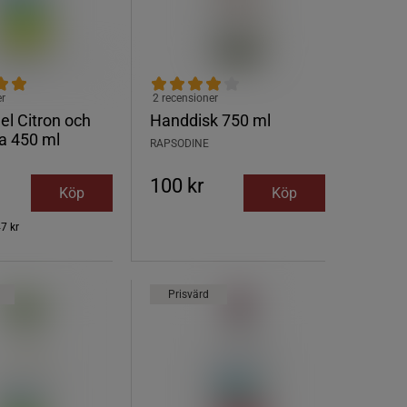
er
2 recensioner
l Citron och
Handdisk 750 ml
a 450 ml
RAPSODINE
100 kr
Köp
Köp
7 kr
Prisvärd