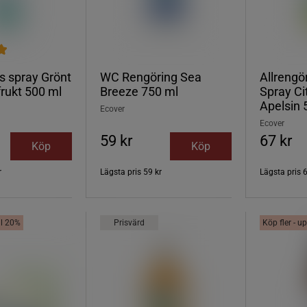
s spray Grönt
WC Rengöring Sea
Allreng
frukt 500 ml
Breeze 750 ml
Spray Ci
Apelsin 
Ecover
Ecover
59 kr
67 kr
Köp
Köp
r
Lägsta pris
59 kr
Lägsta pris
6
ill 20%
Prisvärd
Köp fler - up