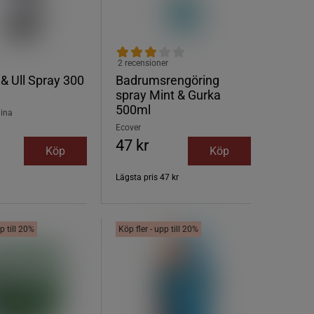
2 recensioner
& Ull Spray 300
Badrumsrengöring
spray Mint & Gurka
500ml
lina
Ecover
47 kr
Köp
Köp
Lägsta pris
47 kr
p till 20%
Köp fler - upp till 20%