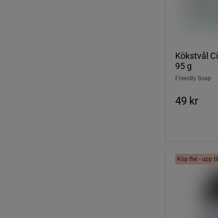
Kökstvål Ci
95 g
Friendly Soap
49 kr
Köp fler - upp t