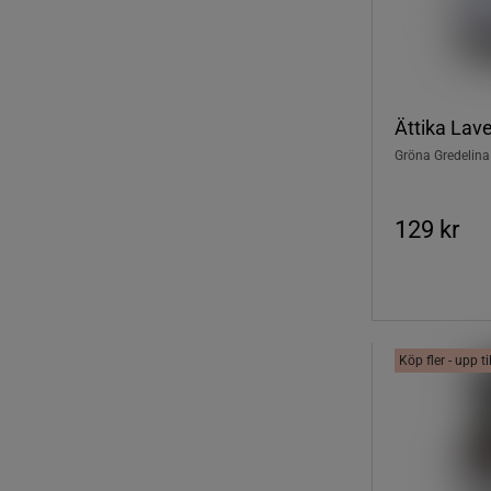
Ättika Lav
Gröna Gredelina
129 kr
Köp fler - upp t