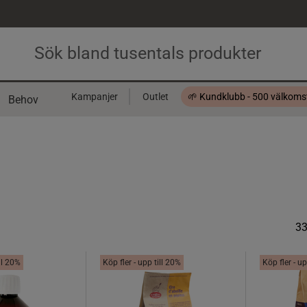
Kampanjer
Outlet
🌱 Kundklubb - 500 välkom
Behov
Presentkort
3
ill 20%
Köp fler - upp till 20%
Köp fler - up