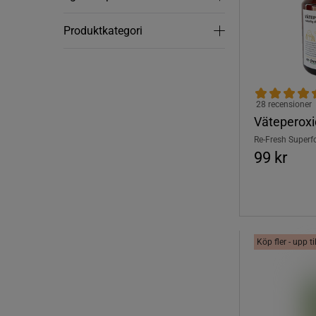
Produktkategori
Produktkategori
28 recensioner
Väteperoxi
Re-Fresh Superf
99 kr
Köp fler - upp t