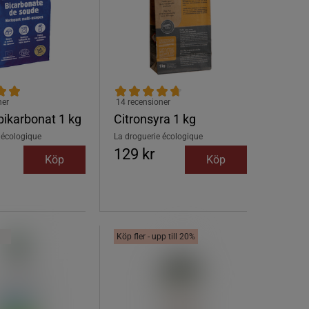
ner
14 recensioner
ikarbonat 1 kg
Citronsyra 1 kg
 écologique
La droguerie écologique
129 kr
Köp
Köp
Köp fler - upp till 20%