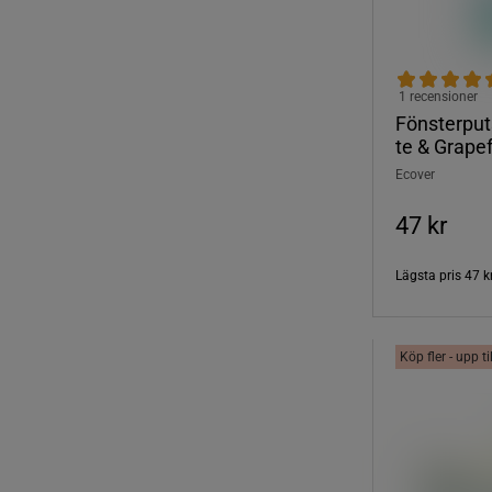
1 recensioner
Fönsterput
te & Grape
Ecover
47 kr
Lägsta pris
47 k
Köp fler - upp t