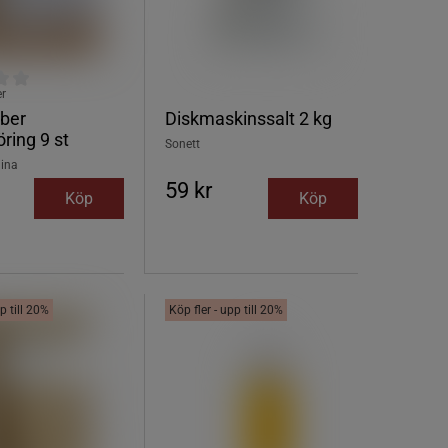
er
ber
Diskmaskinssalt 2 kg
ring 9 st
Sonett
lina
59 kr
Köp
Köp
p till 20%
Köp fler - upp till 20%