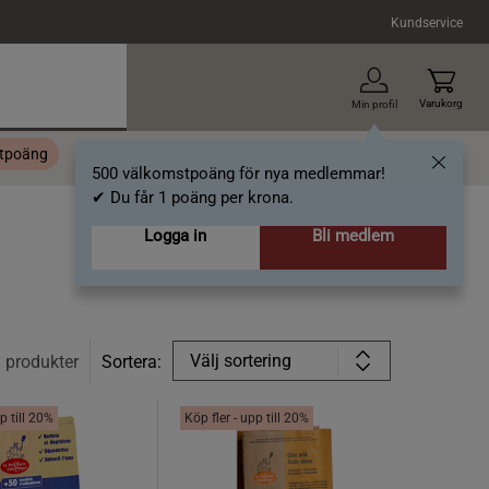
Kundservice
Varukorg
Min profil
stpoäng
Topplista
Alla varumärken
Nyheter
Artiklar
500 välkomstpoäng för nya medlemmar!
✔ Du får 1 poäng per krona.
Logga in
Bli medlem
Välj sortering
3
produkter
Sortera:
p till 20%
Köp fler - upp till 20%