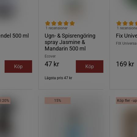
1 recensioner
1 recension
endel 500 ml
Ugn- & Spisrengöring
Fix Univ
spray Jasmine &
FIX Universa
Mandarin 500 ml
Ecover
47 kr
169 kr
Köp
Köp
Lägsta pris
47 kr
ill 20%
15%
Köp fler - up