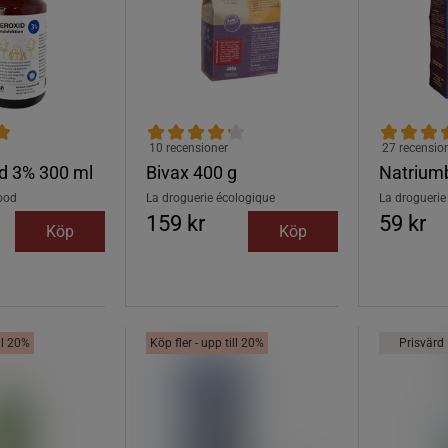
10 recensioner
27 recensio
d 3% 300 ml
Bivax 400 g
Natriumb
ood
La droguerie écologique
La droguerie
159 kr
59 kr
Köp
Köp
ill 20%
Köp fler - upp till 20%
Prisvärd