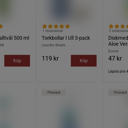
1 recensioner
2 recension
lltvål 500 ml
Torkbollar I Ull 3-pack
Diskmede
Aloe Ver
 AB
Laundry Sheets
Ecover
119 kr
47 kr
Köp
Köp
Lägsta pris
4
Prisvärd
Prisvärd