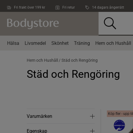
Hoppa till innehållet
Fri frakt över 199 kr
Fri retur
14 dagars ångerrätt
Hälsa
Livsmedel
Skönhet
Träning
Hem och Hushåll
Hem och Hushåll /
Städ och Rengöring
Städ och Rengöring
Köp fler - upp t
Varumärken
Varumärken
Egenskap
Egenskap