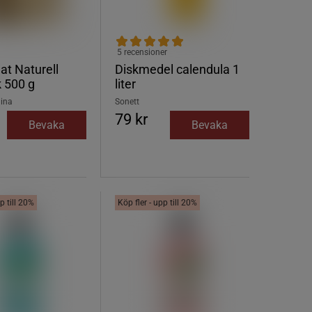
5 recensioner
at Naturell
Diskmedel calendula 1
 500 g
liter
lina
Sonett
79 kr
Bevaka
Bevaka
p till 20%
Köp fler - upp till 20%