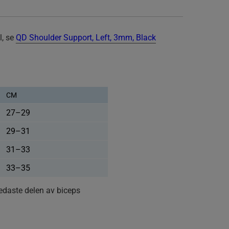
l, se
QD Shoulder Support, Left, 3mm, Black
CM
27–29
29–31
31–33
33–35
edaste delen av biceps