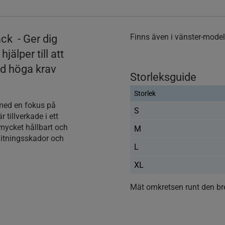
Finns även i vänster-model
ck - Ger dig
jälper till att
ed höga krav
Storleksguide
Storlek
 med en fokus på
S
 tillverkade i ett
mycket hållbart och
M
litningsskador och
L
XL
Mät omkretsen runt den br