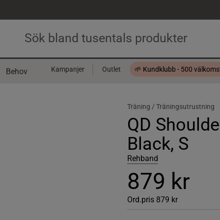
Kampanjer
Outlet
🌱 Kundklubb - 500 välkom
Behov
Presentkort
Träning /
Träningsutrustning
QD Shoulder
Black, S
Rehband
879 kr
Ord.pris
879 kr