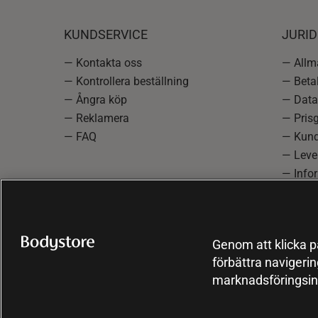
KUNDSERVICE
JURID
— Kontakta oss
— Allmä
— Kontrollera beställning
— Betal
— Ångra köp
— Data
— Reklamera
— Prisg
— FAQ
— Kund
— Lever
— Info
reklam
— Cooki
Genom att klicka på
förbättra navigeri
marknadsföringsin