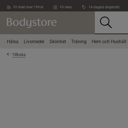
Hoppa till innehållet
Fri frakt över 199 kr
Fri retur
14 dagars ångerrätt
Hälsa
Livsmedel
Skönhet
Träning
Hem och Hushåll
Tillbaka