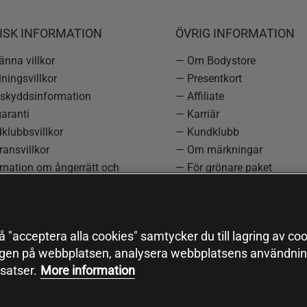
ISK INFORMATION
ÖVRIG INFORMATION
nna villkor
— Om Bodystore
ningsvillkor
— Presentkort
skyddsinformation
— Affiliate
aranti
— Karriär
klubbsvillkor
— Kundklubb
ansvillkor
— Om märkningar
rmation om ångerrätt och
— För grönare paket
ation
—
Redaktionell policy
einställningar
— Sitemap
— Black Friday
 "acceptera alla cookies" samtycker du till lagring av coo
ngen på webbplatsen, analysera webbplatsens användning
satser.
More information