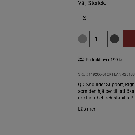
Välj Storlek:
S
Fri frakt över 199 kr
SKU #119206-012R | EAN
425188
QD Shoulder Support, Right,
som den hjälper till att ök
rörelsefrihet och stabilitet!
Läs mer