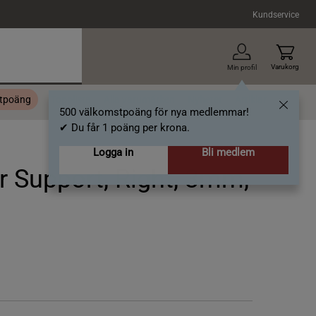
Kundservice
Varukorg
Min profil
stpoäng
Topplista
Alla varumärken
Nyheter
Artiklar
500 välkomstpoäng för nya medlemmar!
✔ Du får 1 poäng per krona.
Logga in
Bli medlem
 Support, Right, 3mm,