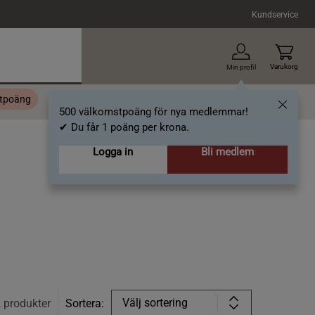
Kundservice
Varukorg
Min profil
stpoäng
Topplista
Alla varumärken
Nyheter
Artiklar
500 välkomstpoäng för nya medlemmar!
✔ Du får 1 poäng per krona.
Logga in
Bli medlem
Välj sortering
2
produkter
Sortera: