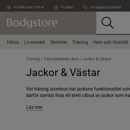
Hoppa till innehållet
Fri frakt över 199 kr
Fri retur
14 dagars ångerrätt
Hälsa
Livsmedel
Skönhet
Träning
Hem och Hushåll
Träning /
Träningskläder dam /
Jackor & Västar
Jackor & Västar
Vid träning utomhus har jackans funktionalitet och k
därför samlat ihop ett brett utbud av jackor som har
Läs mer