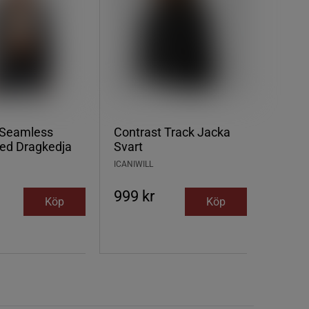
Seamless
Contrast Track Jacka
ed Dragkedja
Svart
ICANIWILL
999 kr
Köp
Köp