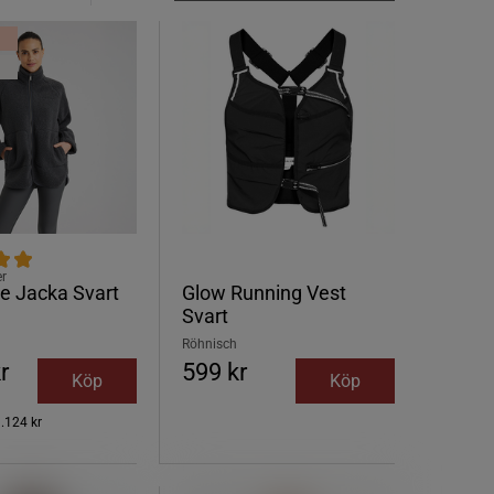
er
le Jacka Svart
Glow Running Vest
Svart
Röhnisch
r
599 kr
Köp
Köp
.124 kr