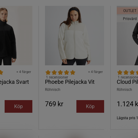
OUTLET
Prisvärd
+ 4 färger
+ 4 färger
1 recensioner
1 recension
ejacka Svart
Phoebe Pilejacka Vit
Cloud Pi
Röhnisch
Röhnisch
769 kr
1.124 k
Köp
Köp
Lägsta pris
1