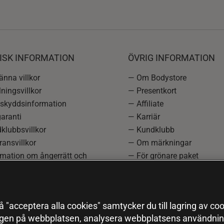
ISK INFORMATION
ÖVRIG INFORMATION
nna villkor
— Om Bodystore
ningsvillkor
— Presentkort
skyddsinformation
— Affiliate
aranti
— Karriär
klubbsvillkor
— Kundklubb
ansvillkor
— Om märkningar
rmation om ångerrätt och
— För grönare paket
ation
—
Redaktionell policy
einställningar
— Sitemap
— Black Friday
 "acceptera alla cookies" samtycker du till lagring av coo
ngen på webbplatsen, analysera webbplatsens användning