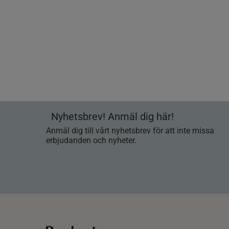
Nyhetsbrev! Anmäl dig här!
Anmäl dig till vårt nyhetsbrev för att inte missa
erbjudanden och nyheter.