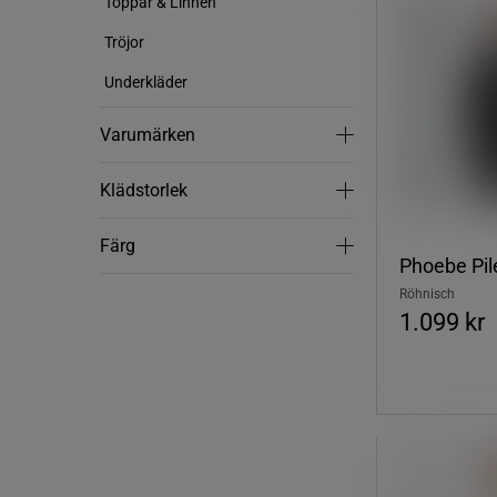
Toppar & Linnen
Tröjor
Underkläder
Varumärken
Varumärken
Klädstorlek
Klädstorlek
Färg
Färg
Phoebe Pil
Röhnisch
1.099 kr