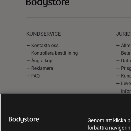
KUNDSERVICE
JURID
— Kontakta oss
— Allmä
— Kontrollera beställning
— Betal
— Ångra köp
— Data
— Reklamera
— Prisg
— FAQ
— Kund
— Lever
— Info
reklam
— Cooki
Genom att klicka på
förbättra navigeri