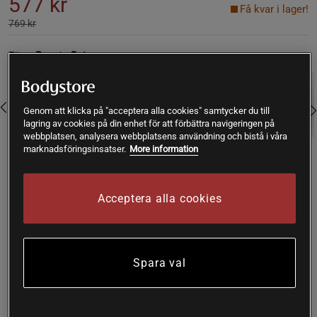
577 kr
Få kvar i lager!
769 kr
Färg:
Peyote Beige
Genom att klicka på "acceptera alla cookies" samtycker du till
lagring av cookies på din enhet för att förbättra navigeringen på
webbplatsen, analysera webbplatsens användning och bistå i våra
marknadsföringsinsatser.
More information
Large
Acceptera alla cookies
Lägg i varukorgen
Spara val
Fri frakt över 199 kr
Fri retur
14 dagars ångerrätt
SKU #111089S529R | EAN
7314840340244