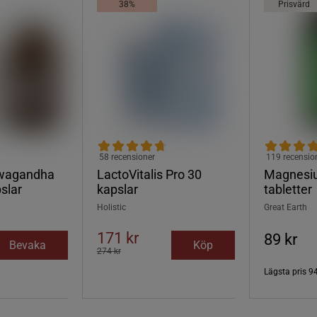
38%
Prisvärd
58 recensioner
119 recensio
wagandha
LactoVitalis Pro 30
Magnesi
slar
kapslar
tabletter
Holistic
Great Earth
171 kr
89 kr
Bevaka
Köp
274 kr
Lägsta pris
94