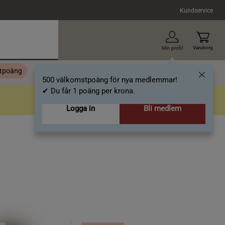
Kundservice
Varukorg
Min profil
stpoäng
Topplista
Alla varumärken
Nyheter
Artiklar
500 välkomstpoäng för nya medlemmar!
✔ Du får 1 poäng per krona.
Logga in
Bli medlem