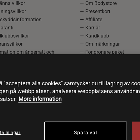
nna villkor
— Om Bodystore
ningsvillkor
— Presentkort
skyddsinformation
— Affiliate
aranti
— Karriär
klubbsvillkor
— Kundklubb
ansvillkor
— Om märkningar
rmation om ångerrätt och
— För grönare paket
ation
—
Redaktionell policy
einställningar
— Sitemap
— Black Friday
 "acceptera alla cookies" samtycker du till lagring av coo
ngen på webbplatsen, analysera webbplatsens användning
satser.
More information
Spara val
tällningar