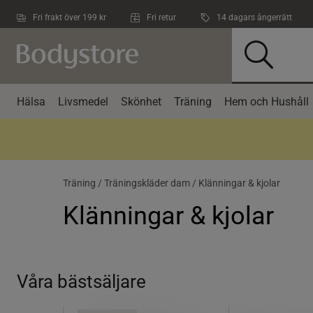
Hoppa till innehållet
Fri frakt över 199 kr
Fri retur
14 dagars ångerrätt
Hälsa
Livsmedel
Skönhet
Träning
Hem och Hushåll
Träning /
Träningskläder dam /
Klänningar & kjolar
Klänningar & kjolar
Våra bästsäljare