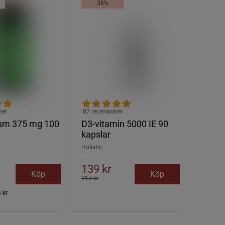
36%
ner
87 recensioner
um 375 mg 100
D3-vitamin 5000 IE 90
kapslar
Holistic
139 kr
Köp
Köp
217 kr
 kr