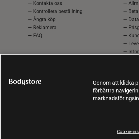
— Kontakta oss
— Allmä
— Kontrollera beställning
— Betal
— Ångra köp
— Data
— Reklamera
— Prisg
— FAQ
— Kund
— Lever
— Info
reklam
— Cooki
Genom att klicka på
förbättra navigeri
marknadsföringsin
Cookie-ins