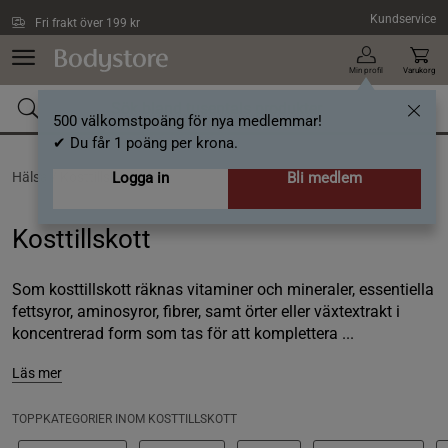
Hoppa till innehållet
Kundservice
Fri frakt över 199 kr
Min profil
Varukorg
500 välkomstpoäng för nya medlemmar!
✔ Du får 1 poäng per krona.
Hälsa /
Kosttillskott
Logga in
Bli medlem
Kosttillskott
Som kosttillskott räknas vitaminer och mineraler, essentiella
fettsyror, aminosyror, fibrer, samt örter eller växtextrakt i
koncentrerad form som tas för att komplettera ...
Läs mer
TOPPKATEGORIER INOM KOSTTILLSKOTT