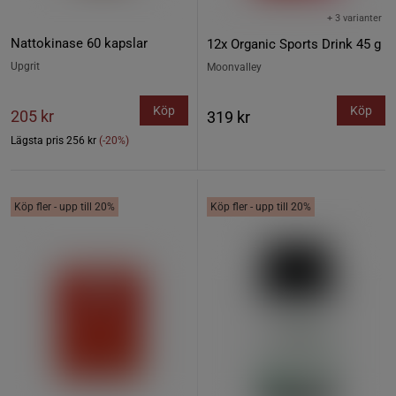
+ 3 varianter
Nattokinase 60 kapslar
12x Organic Sports Drink 45 g
Upgrit
Moonvalley
Köp
Köp
205 kr
319 kr
Lägsta pris
256 kr
(-20%)
Köp fler - upp till 20%
Köp fler - upp till 20%