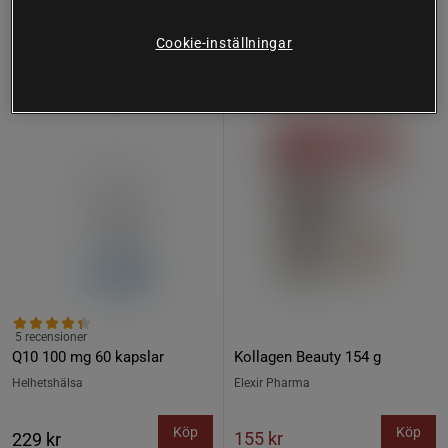
Cookie-inställningar
Köp fler - upp till 20%
25%
5 recensioner
Q10 100 mg 60 kapslar
Kollagen Beauty 154 g
Helhetshälsa
Elexir Pharma
Köp
Köp
155 kr
229 kr