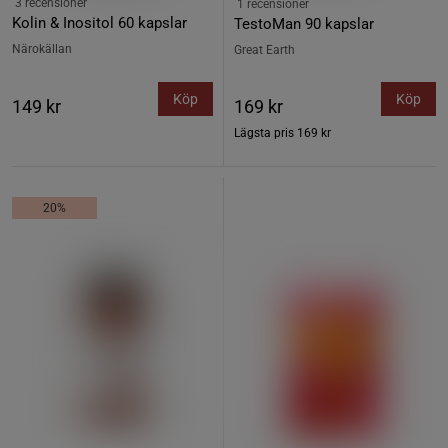
3 recensioner
1 recensioner
Kolin & Inositol 60 kapslar
TestoMan 90 kapslar
Närokällan
Great Earth
Köp
Köp
149 kr
169 kr
Lägsta pris
169 kr
20%