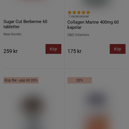
1 recensioner
Sugar Cut Berberine 60
Collagen Marine 400mg 60
tabletter
kapslar
New Nordic
G&G Vitamins
Köp
Köp
259 kr
175 kr
Köp fler - upp till 20%
20%