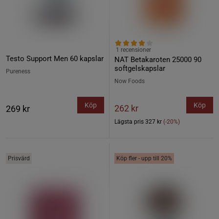
1 recensioner
Testo Support Men 60 kapslar
NAT Betakaroten 25000 90
softgelskapslar
Pureness
Now Foods
Köp
Köp
262 kr
269 kr
Lägsta pris
327 kr
(-20%)
Prisvärd
Köp fler - upp till 20%