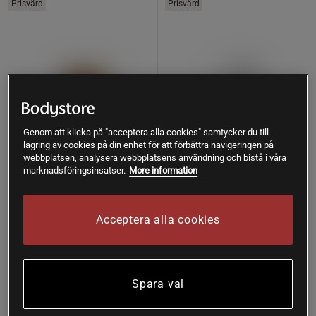
Prisvärd
Prisvärd
Genom att klicka på "acceptera alla cookies" samtycker du till
lagring av cookies på din enhet för att förbättra navigeringen på
webbplatsen, analysera webbplatsens användning och bistå i våra
marknadsföringsinsatser.
More information
5 recensioner
1 recensioner
Veganska
Bromelain 60 vegetabiliska
Acceptera alla cookies
Matsmältningsenzymer 50
kapslar
tabletter
Holistic
Solgar
Spara val
Köp
Köp
101 kr
215 kr
Lägsta pris
101 kr
Lägsta pris
215 kr