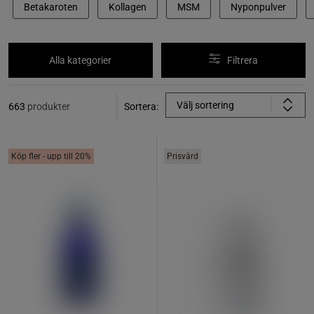
Betakaroten
Kollagen
MSM
Nyponpulver
Alla kategorier
Filtrera
Välj sortering
663
produkter
Sortera:
Köp fler - upp till 20%
Prisvärd