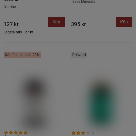
Trace Minerals
Nordbo
Köp
Köp
127 kr
395 kr
Lägsta pris
127 kr
Köp fler - upp till 20%
Prisvärd