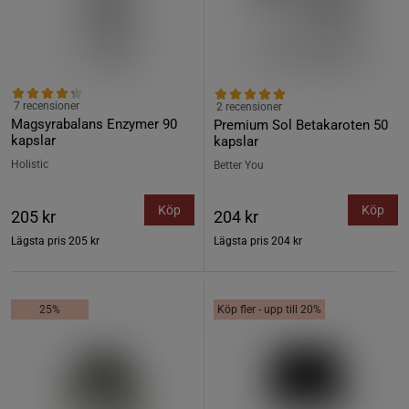
7 recensioner
2 recensioner
Magsyrabalans Enzymer 90
Premium Sol Betakaroten 50
kapslar
kapslar
Holistic
Better You
Köp
Köp
205 kr
204 kr
Lägsta pris
205 kr
Lägsta pris
204 kr
25%
Köp fler - upp till 20%