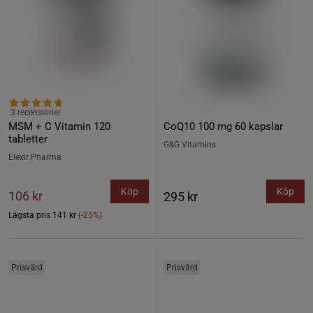
3 recensioner
MSM + C Vitamin 120
CoQ10 100 mg 60 kapslar
tabletter
G&G Vitamins
Elexir Pharma
Köp
Köp
106 kr
295 kr
Lägsta pris
141 kr
(-25%)
Prisvärd
Prisvärd