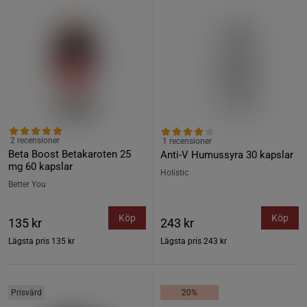
2 recensioner
1 recensioner
Beta Boost Betakaroten 25
Anti-V Humussyra 30 kapslar
mg 60 kapslar
Holistic
Better You
Köp
Köp
135 kr
243 kr
Lägsta pris
135 kr
Lägsta pris
243 kr
Prisvärd
20%