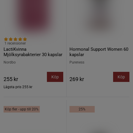
1 recensioner
LactiKvinna
Hormonal Support Women 60
Mjölksyrabakterier 30 kapslar
kapslar
Nordbo
Pureness
Köp
Köp
255 kr
269 kr
Lägsta pris
255 kr
Köp fler - upp till 20%
25%