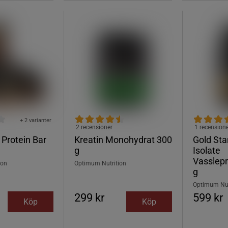
+ 2 varianter
2 recensioner
1 recension
 Protein Bar
Kreatin Monohydrat 300
Gold St
g
Isolate
Vasslepr
ion
Optimum Nutrition
g
Optimum Nut
299 kr
599 kr
Köp
Köp