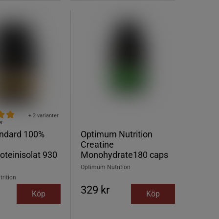
+ 2 varianter
er
andard 100%
Optimum Nutrition
Creatine
oteinisolat 930
Monohydrate180 caps
Optimum Nutrition
rition
329 kr
Köp
Köp