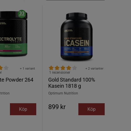
+ 1 variant
+ 2 varianter
er
1 recensioner
yte Powder 264
Gold Standard 100%
Kasein 1818 g
rition
Optimum Nutrition
899 kr
Köp
Köp