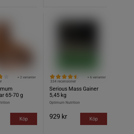
+ 2 varianter
+ 6 varianter
er
334 recensioner
timum
Serious Mass Gainer
ar 65-70 g
5,45 kg
rition
Optimum Nutrition
929 kr
Köp
Köp