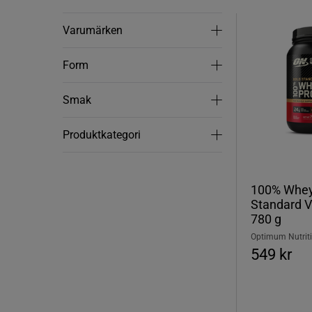
Varumärken
Varumärken
Form
Form
Smak
Smak
Produktkategori
Produktkategori
100% Whey
Standard V
780 g
Optimum Nutrit
549 kr