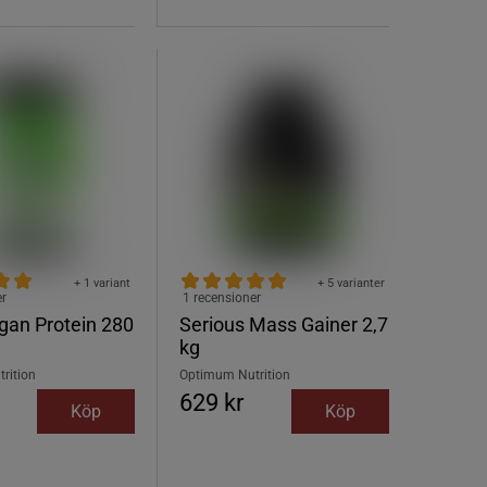
+ 1 variant
+ 5 varianter
er
1 recensioner
gan Protein 280
Serious Mass Gainer 2,7
kg
rition
Optimum Nutrition
629 kr
Köp
Köp