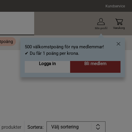
Kundservice
Varukorg
Min profil
stpoäng
Topplista
Alla varumärken
Nyheter
Artiklar
500 välkomstpoäng för nya medlemmar!
✔ Du får 1 poäng per krona.
Logga in
Bli medlem
Välj sortering
7
produkter
Sortera: