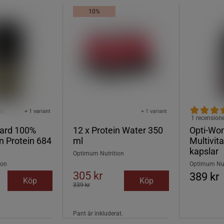
10%
+ 1 variant
+ 1 variant
1 recension
dard 100%
12 x Protein Water 350
Opti-W
n Protein 684
ml
Multivit
kapslar
Optimum Nutrition
ion
Optimum Nut
305 kr
389 kr
Köp
Köp
339 kr
Pant är inkluderat.