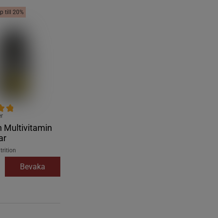
p till 20%
er
 Multivitamin
ar
rition
Bevaka