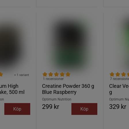
+ 1 variant
1 recensioner
7 recension
mum High
Creatine Powder 360 g
Clear Ve
ake, 500 ml
Blue Raspberry
g
ion
Optimum Nutrition
Optimum Nut
299 kr
329 kr
Köp
Köp