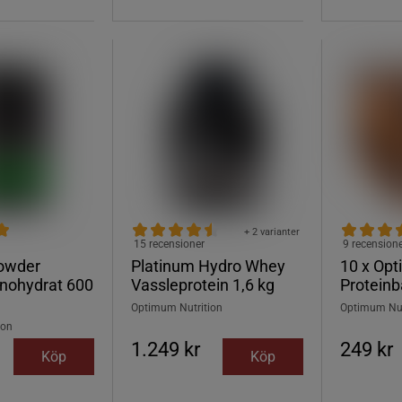
+ 2 varianter
15 recensioner
9 recension
Powder
Platinum Hydro Whey
10 x Op
nohydrat 600
Vassleprotein 1,6 kg
Proteinb
Optimum Nutrition
Optimum Nut
ion
1.249 kr
249 kr
Köp
Köp