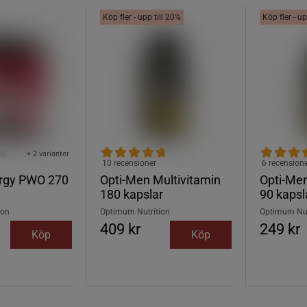
Köp fler - upp till 20%
Köp fler - up
+ 2 varianter
10 recensioner
6 recension
rgy PWO 270
Opti-Men Multivitamin
Opti-Men
180 kapslar
90 kapsl
ion
Optimum Nutrition
Optimum Nut
409 kr
249 kr
Köp
Köp