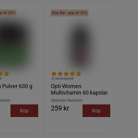
p till 20%
Köp fler - upp till 20%
er
6 recensioner
 Pulver 630 g
Opti-Women
Multivitamin 60 kapslar
rition
Optimum Nutrition
259 kr
Köp
Köp