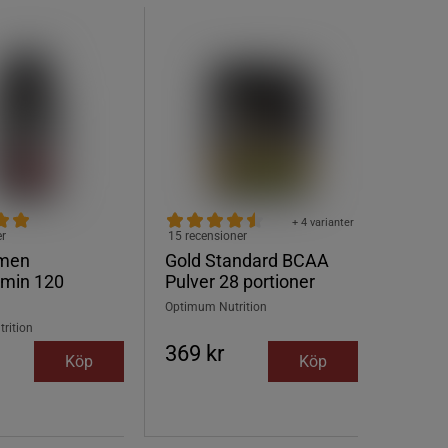
+ 4 varianter
er
15 recensioner
omen
Gold Standard BCAA
amin 120
Pulver 28 portioner
Optimum Nutrition
rition
369 kr
Köp
Köp