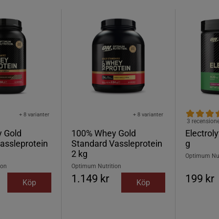
+ 8 varianter
+ 8 varianter
3 recension
 Gold
100% Whey Gold
Electrol
assleprotein
Standard Vassleprotein
g
2 kg
Optimum Nut
ion
Optimum Nutrition
1.149 kr
199 kr
Köp
Köp