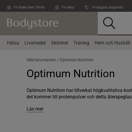
Hoppa till innehållet
Fri frakt över 199 kr
Fri retur
14 dagars ångerrätt
Hälsa
Livsmedel
Skönhet
Träning
Hem och Hushåll
AllaVarumärken /
Optimum Nutrition
Optimum Nutrition
Optimum Nutrition har tillverkat högkvalitativa kos
det kommer till proteinpulver och detta återspeglas 
Läs mer