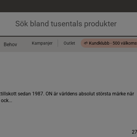
Kampanjer
Outlet
🌱 Kundklubb - 500 välkom
Behov
Presentkort
ttillskott sedan 1987. ON är världens absolut största märke när
ock...
2