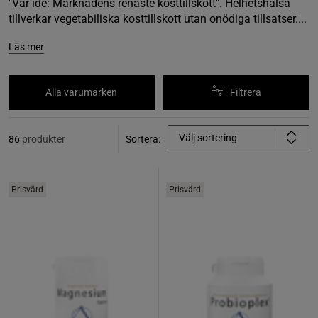
"Vår idé: Marknadens renaste kosttillskott". Helhetshälsa
tillverkar vegetabiliska kosttillskott utan onödiga tillsatser....
Läs mer
Alla varumärken
Filtrera
Välj sortering
86
produkter
Sortera:
Prisvärd
Prisvärd