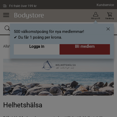
Hoppa till innehållet
Kundservice
Fri frakt över 199 kr
Min profil
Varukorg
500 välkomstpoäng för nya medlemmar!
✔ Du får 1 poäng per krona.
AllaVarumärken /
Logga in
Helhetshälsa
Bli medlem
Helhetshälsa