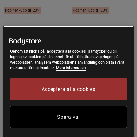
Köp fler - upp till 20%
Köp fler - upp till 20%
Genom att klicka på "acceptera alla cookies" samtycker du till
lagring av cookies på din enhet för att förbättra navigeringen på
webbplatsen, analysera webbplatsens användning och bistå i våra
marknadsföringsinsatser.
More information
Acceptera alla cookies
6 recensioner
3 recensioner
Helazym 200 kapslar
Nybalans 60 kapslar
Helhetshälsa
Helhetshälsa
Spara val
Köp
Köp
383 kr
188 kr