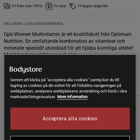
Fri frakt över 199 kr
Fri retur
14 dagars ångerrätt
SKU #6941
| EAN
5060469986906
Opti-Women Multivitamin är ett kosttillskott från Optimum
Nutrition. En omfattande kombination av vitaminer och
mineraler speciellt utvecklad för att hjälpa kvinnliga atleter!
Med bland annat folsyra och järn.
Läs mer
Genom att klicka på "acceptera alla cookies" samtycker du till
lagring av cookies på din enhet för att förbättra navigeringen på
(6)
Information
Recensioner
Näring & Ingredienser
webbplatsen, analysera webbplatsens användning och bistå i våra
marknadsföringsinsatser.
More information
Kroppen behöver dagligen ett stort antal vitaminer, mineraler
och spårämnen. Med en väl sammansatt multivitamin så är
Acceptera alla cookies
du säker på att kroppen alltid får de ämnen den behöver.
Opti-Women Multivitamin är utvecklad för kvinnliga atleter
och innehåller därför bland annat hela dagsbehovet av