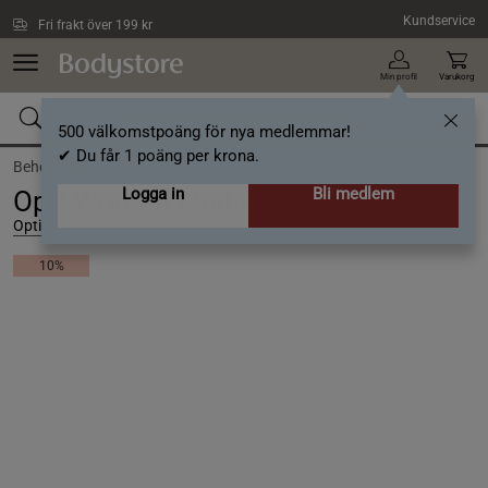
Hoppa till innehållet
Kundservice
Fri frakt över 199 kr
Min profil
Varukorg
500 välkomstpoäng för nya medlemmar!
✔ Du får 1 poäng per krona.
Behov /
Kvinnohälsa
Logga in
Bli medlem
Opti-Women Multivitamin 60 kapslar
Optimum Nutrition
10%