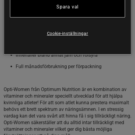
folsyra och hela 12 mg järn per servering.
Spara val
Komplex multivitamin med hela 28 aktiva
ingredienser
Cookie-inställningar
Framtagen för kvinnliga atleter
Innehåller bland annat järn och folsyra
Full månadsförbrukning per förpackning
Opti-Women från Optimum Nutrition är en kombination av
vitaminer och mineraler speciellt utvecklad för att hjälpa
kvinnliga atleter! För att som atlet kunna prestera maximalt
behövs ett brett spektrum av näringsämnen. I en stressig
vardag kan det vara svårt att hinna få i sig tillräckligt näring.
Opti-Women säkerställer att du alltid intar tillräckligt med
vitaminer och mineraler vilket ger dig bästa möjliga