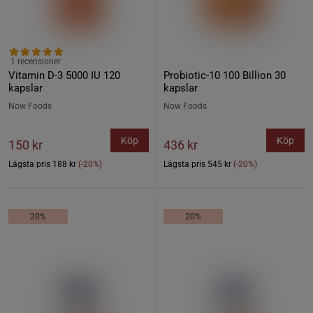
1 recensioner
Vitamin D-3 5000 IU 120
Probiotic-10 100 Billion 30
kapslar
kapslar
Now Foods
Now Foods
Köp
Köp
150 kr
436 kr
Lägsta pris
188 kr
(-20%)
Lägsta pris
545 kr
(-20%)
20%
20%