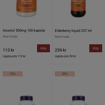
Inositol 500mg 100 kapslar
Elderberry liquid 237 ml
Now Foods
Now Foods
Köp
Köp
113 kr
239 kr
Lägsta pris
113 kr
Lägsta pris
90 kr
10%
20%