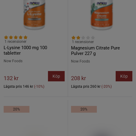
1 recensioner
1 recensioner
L-Lysine 1000 mg 100
Magnesium Citrate Pure
tabletter
Pulver 227 g
Now Foods
Now Foods
Köp
Köp
132 kr
208 kr
Lägsta pris
146 kr
(-10%)
Lägsta pris
260 kr
(-20%)
20%
20%