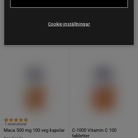
Köp
Köp
271 kr
249 kr
Lägsta pris
339 kr
(-20%)
Lägsta pris
311 kr
(-20%)
Cookie-inställningar
Prisvärd
20%
1 recensioner
Maca 500 mg 100 veg kapslar
C-1000 Vitamin C 100
tabletter