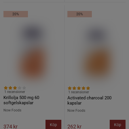
20%
20%
1 recensioner
1 recensioner
Krillolja 500 mg 60
Activated charcoal 200
softgelskapslar
kapslar
Now Foods
Now Foods
Köp
Köp
374 kr
262 kr