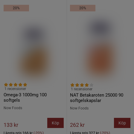
20%
20%
1 recensioner
1 recensioner
Omega-3 1000mg 100
NAT Betakaroten 25000 90
softgels
softgelskapslar
Now Foods
Now Foods
Köp
Köp
133 kr
262 kr
Lägsta pris
166 kr
(-20%)
Lägsta pris
327 kr
(-20%)