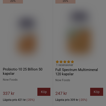
20%
20%
1 recensioner
Probiotic-10 25 Billion 50
Full Spectrum Multimineral
kapslar
120 kapslar
Now Foods
Now Foods
Köp
Köp
337 kr
247 kr
Lägsta pris
421 kr
(-20%)
Lägsta pris
309 kr
(-20%)