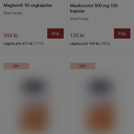
Magtein® 90 vegkapslar
Maskrosrot 500 mg 100
kapslar
Now Foods
Now Foods
Köp
Köp
393 kr
135 kr
Lägsta pris
471 kr
(-17%)
Lägsta pris
169 kr
(-20%)
20%
20%