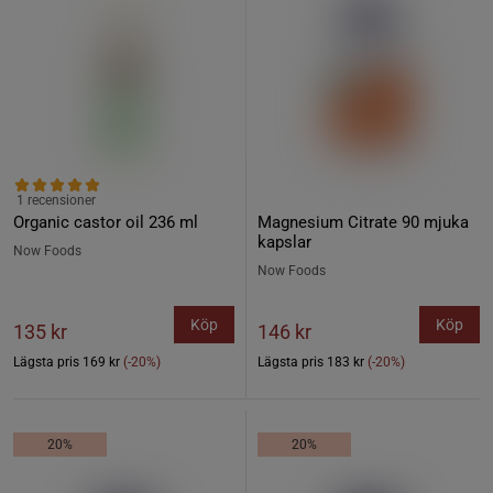
1 recensioner
Organic castor oil 236 ml
Magnesium Citrate 90 mjuka
kapslar
Now Foods
Now Foods
Köp
Köp
135 kr
146 kr
Lägsta pris
169 kr
(-20%)
Lägsta pris
183 kr
(-20%)
20%
20%