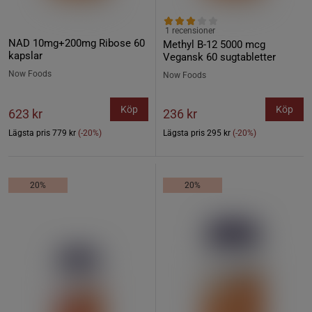
1 recensioner
NAD 10mg+200mg Ribose 60
Methyl B-12 5000 mcg
kapslar
Vegansk 60 sugtabletter
Now Foods
Now Foods
Köp
Köp
623 kr
236 kr
Lägsta pris
779 kr
(-20%)
Lägsta pris
295 kr
(-20%)
20%
20%