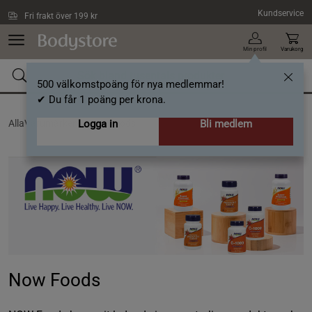
Hoppa till innehållet
Kundservice
Fri frakt över 199 kr
Min profil
Varukorg
500 välkomstpoäng för nya medlemmar!
✔ Du får 1 poäng per krona.
AllaVarumärken /
Logga in
Now Foods
Bli medlem
Now Foods