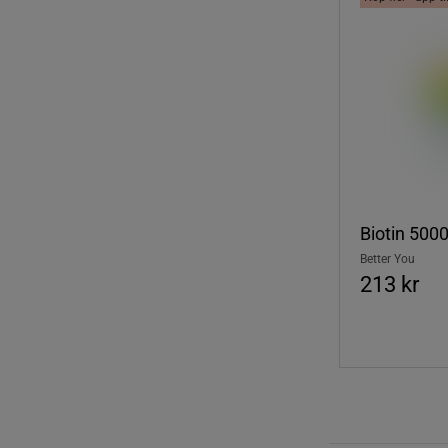
Biotin 500
Better You
213 kr