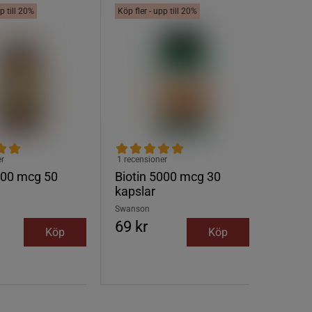
p till 20%
Köp fler - upp till 20%
er
1 recensioner
000 mcg 50
Biotin 5000 mcg 30
kapslar
Swanson
69 kr
Köp
Köp