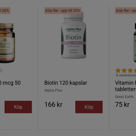
ill 20%
Köp fler - upp till 20%
Köp fler - up
8 recension
00 mcg 50
Biotin 120 kapslar
Vitamin 
tabletter
Alpha Plus
Great Earth
166 kr
75 kr
Köp
Köp