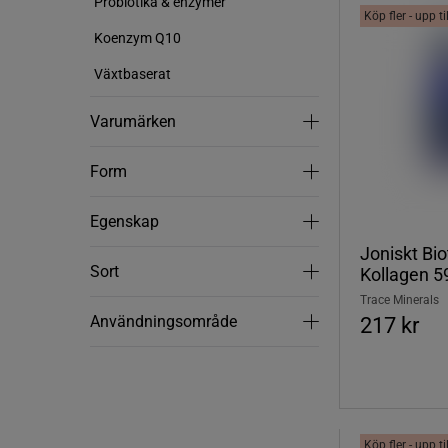
Probiotika & enzymer
Köp fler - upp t
Koenzym Q10
Växtbaserat
Varumärken
Varumärken
Form
Form
Egenskap
Egenskap
Joniskt Bio
Sort
Sort
Kollagen 5
Trace Minerals
Användningsområde
Användningsområde
217 kr
Köp fler - upp t