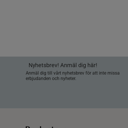
Nyhetsbrev! Anmäl dig här!
Anmäl dig till vårt nyhetsbrev för att inte missa
erbjudanden och nyheter.