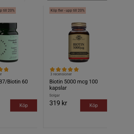
p till 20%
Köp fler - upp till 20%
er
3 recensioner
B7/Biotin 60
Biotin 5000 mcg 100
kapslar
Solgar
319 kr
Köp
Köp