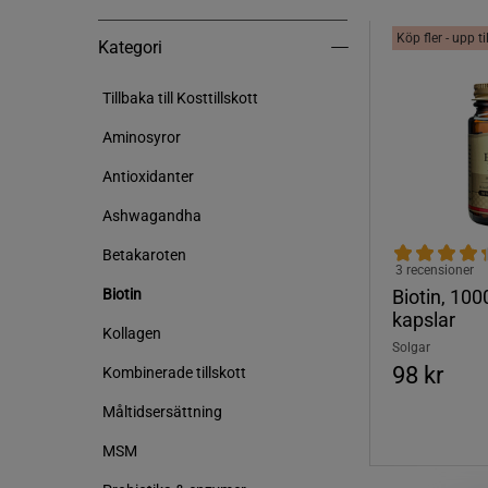
Köp fler - upp t
Kategori
Kategori
Tillbaka till Kosttillskott
Aminosyror
Antioxidanter
Ashwagandha
Betakaroten
3 recensioner
Biotin, 10
Biotin
kapslar
Kollagen
Solgar
98 kr
Kombinerade tillskott
Måltidsersättning
MSM