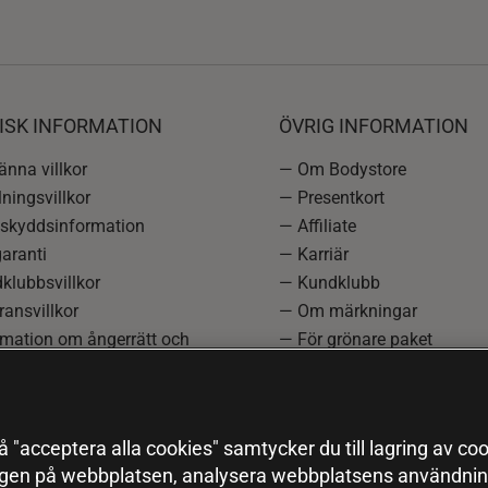
ISK INFORMATION
ÖVRIG INFORMATION
nna villkor
— Om Bodystore
ningsvillkor
— Presentkort
skyddsinformation
— Affiliate
aranti
— Karriär
klubbsvillkor
— Kundklubb
ansvillkor
— Om märkningar
rmation om ångerrätt och
— För grönare paket
ation
—
Redaktionell policy
einställningar
— Sitemap
— Black Friday
 "acceptera alla cookies" samtycker du till lagring av coo
ngen på webbplatsen, analysera webbplatsens användning