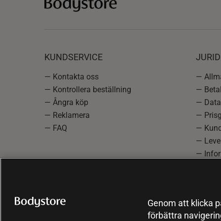
KUNDSERVICE
JURID
— Kontakta oss
— Allmä
— Kontrollera beställning
— Betal
— Ångra köp
— Data
— Reklamera
— Prisg
— FAQ
— Kund
— Lever
— Info
reklam
— Cooki
Genom att klicka på
förbättra navigeri