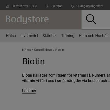
Hoppa till innehållet
Fri frakt över 199 kr
Fri retur
14 dagars ångerrätt
Hälsa
Livsmedel
Skönhet
Träning
Hem och Hushåll
Hälsa /
Kosttillskott /
Biotin
Biotin
Biotin kallades förr i tiden för vitamin H. Numera är
vitamin vi får i oss i små mängder via kosten och ..
Läs mer