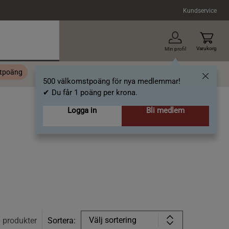
Kundservice
Varukorg
Min profil
stpoäng
Topplista
Alla varumärken
Nyheter
Artiklar
500 välkomstpoäng för nya medlemmar!
✔ Du får 1 poäng per krona.
Logga in
Bli medlem
Välj sortering
0
produkter
Sortera: