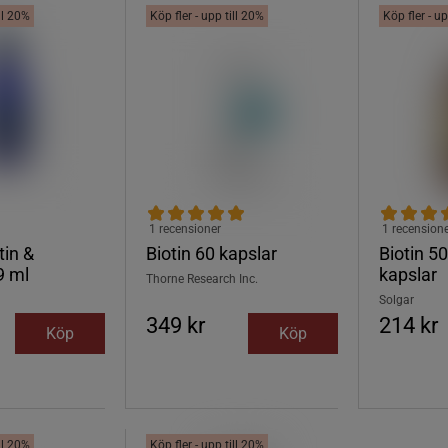
ill 20%
Köp fler - upp till 20%
Köp fler - up
1 recensioner
1 recension
tin &
Biotin 60 kapslar
Biotin 5
9 ml
kapslar
Thorne Research Inc.
Solgar
349 kr
214 kr
Köp
Köp
ill 20%
Köp fler - upp till 20%