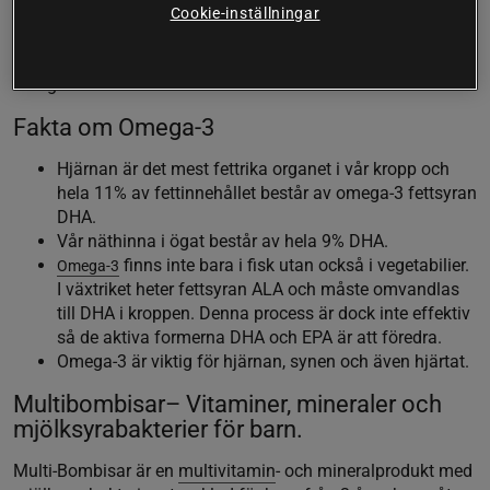
Tuggkapslarna är formade som fiskar vilket gör det extra
Cookie-inställningar
roligt för barnen att få sin dagliga dos omega-3. Varje
kapsel innehåller hela 500 mg ren
fiskolja
som ger 182,5 mg
omega-3.
Fakta om Omega-3
Hjärnan är det mest fettrika organet i vår kropp och
hela 11% av fettinnehållet består av omega-3 fettsyran
DHA.
Vår näthinna i ögat består av hela 9% DHA.
finns inte bara i fisk utan också i vegetabilier.
Omega-3
I växtriket heter fettsyran ALA och måste omvandlas
till DHA i kroppen. Denna process är dock inte effektiv
så de aktiva formerna DHA och EPA är att föredra.
Omega-3 är viktig för hjärnan, synen och även hjärtat.
Multibombisar– Vitaminer, mineraler och
mjölksyrabakterier för barn.
Multi-Bombisar är en
multivitamin
- och mineralprodukt med