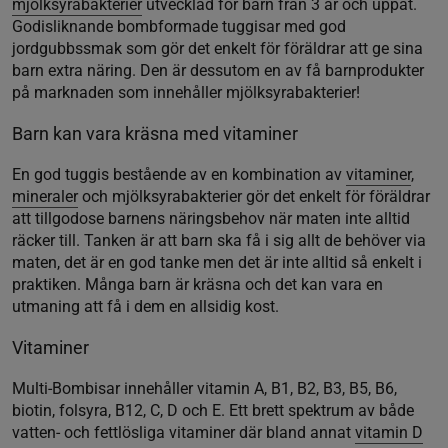
mjölksyrabakterier
utvecklad för barn från 3 år och uppåt.
Godisliknande bombformade tuggisar med god
jordgubbssmak som gör det enkelt för föräldrar att ge sina
barn extra näring. Den är dessutom en av få barnprodukter
på marknaden som innehåller mjölksyrabakterier!
Barn kan vara kräsna med vitaminer
En god tuggis bestående av en kombination av
vitaminer
,
mineraler
och mjölksyrabakterier gör det enkelt för föräldrar
att tillgodose barnens näringsbehov när maten inte alltid
räcker till. Tanken är att barn ska få i sig allt de behöver via
maten, det är en god tanke men det är inte alltid så enkelt i
praktiken. Många barn är kräsna och det kan vara en
utmaning att få i dem en allsidig kost.
Vitaminer
Multi-Bombisar innehåller vitamin A, B1, B2, B3, B5, B6,
biotin, folsyra, B12, C, D och E. Ett brett spektrum av både
vatten- och fettlösliga vitaminer där bland annat
vitamin D