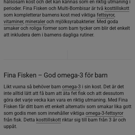
hälsosam kost och det kan kännas som en riktig utmaning i
perioder. Fina Fisken och Multi-Bombisar är två
kosttillskott
som kompletterar barnens kost med viktiga
fettsyror
,
vitaminer
,
mineraler
och mjölksyrabakterier. Med goda
smaker och roliga former som barn tycker om blir det enkelt
att inkludera dem i barnens dagliga rutiner.
Fina Fisken – God omega-3 för barn
Likt vuxna så behöver barn
omega-3
i sin kost. Det är det
inte alltid lätt att få barn att äta fet fisk och att dessutom
göra det varje vecka kan vara en riktig utmaning. Med Fina
Fisken får ditt barn ett enkelt alternativ som smakar lika gott
som godis men som innehåller viktiga
omega-3-fettsyror
från fisk. Detta
kosttillskott
riktar sig till barn från 3 år och
uppåt.