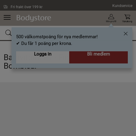
Hoppa till innehållet
Kundservice
Fri frakt över 199 kr
Min profil
Varukorg
500 välkomstpoäng för nya medlemmar!
✔ Du får 1 poäng per krona.
Logga in
Bli medlem
Barnvitaminer - Fina Fisken och Multi
Bombisar