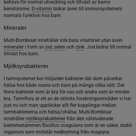
behövs för normal utveckling och tillväxt av barns
benstomme.
D-vitamin
bidrar även till immunsystemets
normala funktion hos barn.
Mineraler
Multi-Bombisar innehåller inte bara vitaminer utan även
mineraler
i form av
jod
,
selen
och
zink
. Jod bidrar till normal
tillväxt hos barn.
Mjölksyrabakterier
I tarmsystemet bor miljarder bakterier där dom påverkar
hälsa hos både vuxna och barn på många olika sätt. Det
finns bakterier som är bra för oss och andra som är mindre
bra. Tarmflora är ett av de största forskningsområden vi har
just nu och man upptäcker allt fler kopplingar mellan
tarmbakterierna och hälsa/ohälsa. Multi-Bombisar
innehåller
mjölksyrabakterier
från den välstuderade
bakteriestammen Bacillus coagulans som är en säker, stabil
organism som motstår nedbrytning från magsyra.