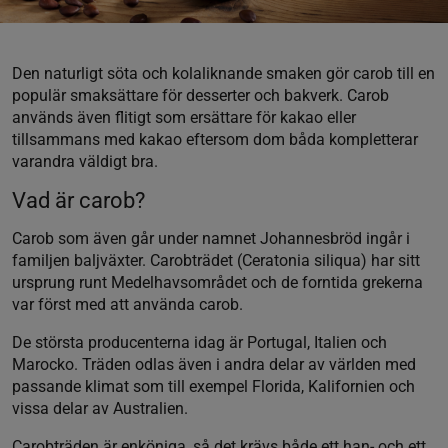
Den naturligt söta och kolaliknande smaken gör carob till en
populär smaksättare för desserter och bakverk. Carob
används även flitigt som ersättare för kakao eller
tillsammans med kakao eftersom dom båda kompletterar
varandra väldigt bra.
Vad är carob?
Carob som även går under namnet Johannesbröd ingår i
familjen baljväxter. Carobträdet (Ceratonia siliqua) har sitt
ursprung runt Medelhavsområdet och de forntida grekerna
var först med att använda carob.
De största producenterna idag är Portugal, Italien och
Marocko. Träden odlas även i andra delar av världen med
passande klimat som till exempel Florida, Kalifornien och
vissa delar av Australien.
Carobträden är enköniga, så det krävs både ett han- och ett