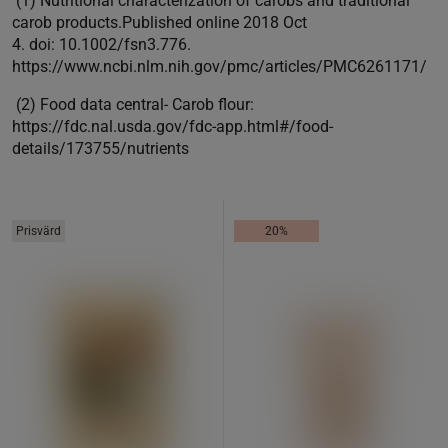
(1) Nutritional characterization of carobs and traditional
carob products.Published online 2018 Oct
4. doi: 10.1002/fsn3.776.
https://www.ncbi.nlm.nih.gov/pmc/articles/PMC6261171/
(2) Food data central- Carob flour:
https://fdc.nal.usda.gov/fdc-app.html#/food-
details/173755/nutrients
Prisvärd
20%