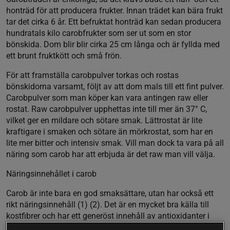
honträd för att producera frukter. Innan trädet kan bära frukt
tar det cirka 6 år. Ett befruktat honträd kan sedan producera
hundratals kilo carobfrukter som ser ut som en stor
bönskida. Dom blir blir cirka 25 cm långa och är fyllda med
ett brunt fruktkött och små frön.
För att framställa carobpulver torkas och rostas
bönskidorna varsamt, följt av att dom mals till ett fint pulver.
Carobpulver som man köper kan vara antingen raw eller
rostat. Raw carobpulver upphettas inte till mer än 37° C,
vilket ger en mildare och sötare smak. Lättrostat är lite
kraftigare i smaken och sötare än mörkrostat, som har en
lite mer bitter och intensiv smak. Vill man dock ta vara på all
näring som carob har att erbjuda är det raw man vill välja.
Näringsinnehållet i carob
Carob är inte bara en god smaksättare, utan har också ett
rikt näringsinnehåll (1) (2). Det är en mycket bra källa till
kostfibrer och har ett generöst innehåll av antioxidanter i
form av polyfenoler som till exempel tanniner, flavonoider