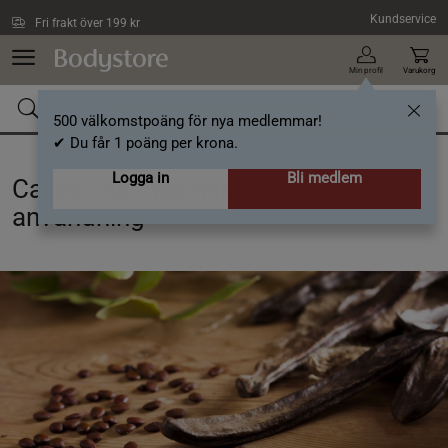
Hoppa till innehållet
Kundservice
Fri frakt över 199 kr
Min profil
Varukorg
500 välkomstpoäng för nya medlemmar!
✔ Du får 1 poäng per krona.
Logga in
Bli medlem
Carob - näringsinnehåll och
användning