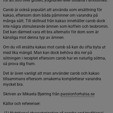
för att strö över gröten, yoghurten eller tillsätta i smoothies.
Carob är också populärt att använda som ersättning för
kakao, eftersom dom båda påminner om varandra på
många sätt. Till skillnad från kakao innehåller carob dock
inte några stimulerande ämnen som koffein och teobromin.
Det kan därmed vara ett bra alternativ för dom som är
känsliga mot denna typ av ämnen.
Om du vill ersätta kakao mot carob så kan du ofta byta ut
med lika mängd. Man kan dock behöva dra ner på
sötningen i receptet eftersom carob har en naturlig sötma,
så prova dig fram.
Det är även vanligt att man använder carob och kakao
tillsammans eftersom smakerna kompletterar varandra
mycket bra.
Skriven av Mikaela Bjerring från
passionforhalsa.se
Källor och referenser: