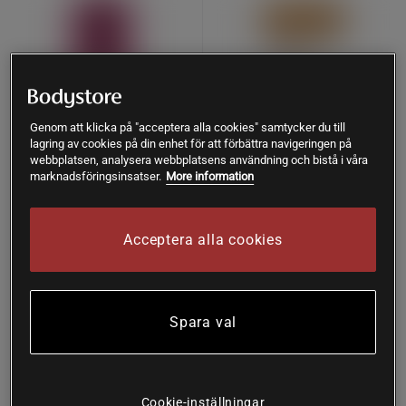
Genom att klicka på "acceptera alla cookies" samtycker du till
lagring av cookies på din enhet för att förbättra navigeringen på
webbplatsen, analysera webbplatsens användning och bistå i våra
marknadsföringsinsatser.
More information
24 x Natural Energidryck
Lågsyrlig Reishi specialkaffe
Hallon 330 ml
Hela bönor EKO 227g
Acceptera alla cookies
Pureness
Rå Hygge
Pant är inkluderat.
Köp
Köp
429 kr
179 kr
Spara val
Köp fler - upp till 20%
Nyhet
Cookie-inställningar