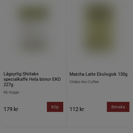
Lågsyrlig Shiitake
Matcha Latte Ekologisk 130g
specialkaffe Hela bönor EKO
Chikko Not Coffee
227g
Rå Hygge
Köp
Bevaka
179 kr
112 kr