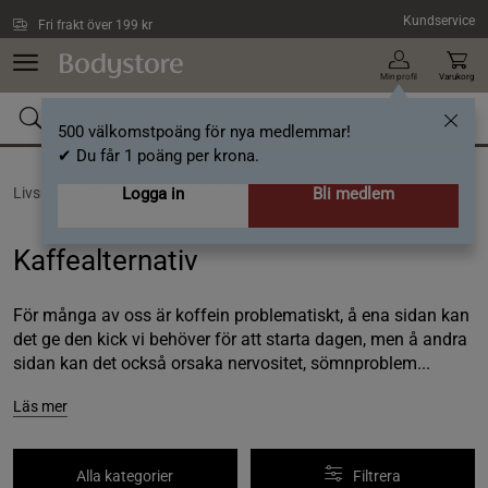
Hoppa till innehållet
Kundservice
Fri frakt över 199 kr
Min profil
Varukorg
500 välkomstpoäng för nya medlemmar!
✔ Du får 1 poäng per krona.
Livsmedel /
Dryck /
Logga in
Kaffealternativ
Bli medlem
Kaffealternativ
För många av oss är koffein problematiskt, å ena sidan kan
det ge den kick vi behöver för att starta dagen, men å andra
sidan kan det också orsaka nervositet, sömnproblem...
Läs mer
Alla kategorier
Filtrera