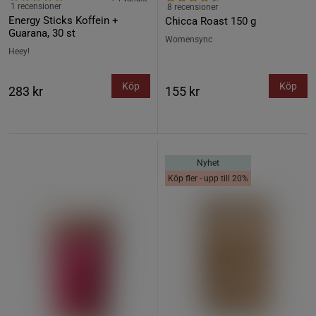
1 recensioner
8 recensioner
Energy Sticks Koffein +
Chicca Roast 150 g
Guarana, 30 st
Womensync
Heey!
Köp
Köp
283 kr
155 kr
Nyhet
Köp fler - upp till 20%