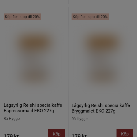
Köp fler - upp till 20%
Köp fler - upp till 20%
Lågsyrlig Reishi specialkaffe
Lågsyrlig Reishi specialkaffe
Espressomald EKO 227g
Bryggmalet EKO 227g
Rå Hygge
Rå Hygge
Köp
Köp
179 kr
179 kr