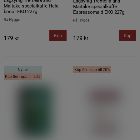
Lågsyrlig Tremella and
Lågsyrlig Tremella and
Maitake specialkaffe Hela
Maitake specialkaffe
bönor EKO 227g
Espressomald EKO 227g
Rå Hygge
Rå Hygge
Köp
Köp
179 kr
179 kr
Nyhet
Köp fler - upp till 20%
Köp fler - upp till 20%