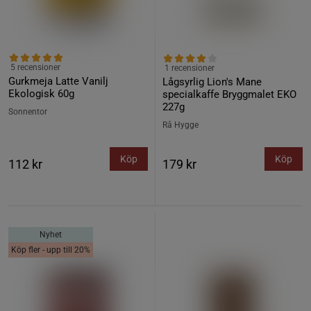
5 recensioner
1 recensioner
Gurkmeja Latte Vanilj
Lågsyrlig Lion's Mane
Ekologisk 60g
specialkaffe Bryggmalet EKO
227g
Sonnentor
Rå Hygge
Köp
Köp
112 kr
179 kr
Nyhet
Köp fler - upp till 20%