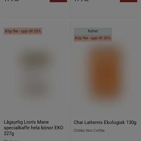
Köp fler - upp till 20%
Nyhet
Köp fler - upp till 20%
Lågsyrlig Lion's Mane
Chai Lattemix Ekologisk 130g
specialkaffe hela bönor EKO
Chikko Not Coffee
227g