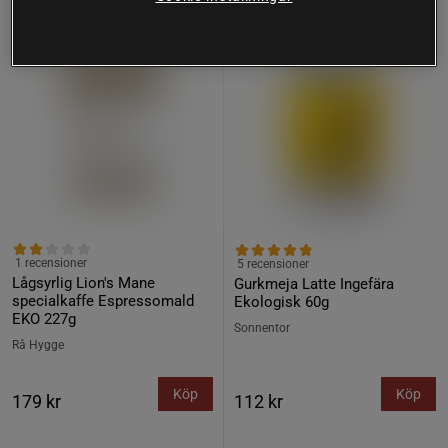
Köp fler - upp till 20%
1 recensioner
5 recensioner
Lågsyrlig Lion's Mane
Gurkmeja Latte Ingefära
specialkaffe Espressomald
Ekologisk 60g
EKO 227g
Sonnentor
Rå Hygge
Köp
Köp
179 kr
112 kr