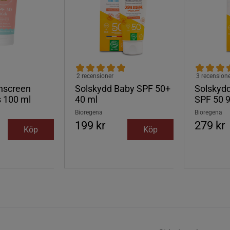
2 recensioner
3 recension
nscreen
Solskydd Baby SPF 50+
Solskydd
 100 ml
40 ml
SPF 50 
Bioregena
Bioregena
199 kr
279 kr
Köp
Köp