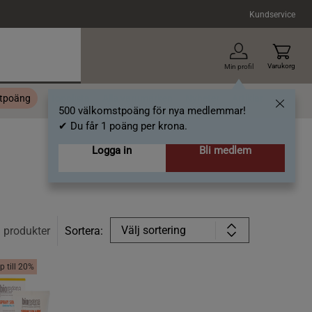
Kundservice
Varukorg
Min profil
stpoäng
Topplista
Alla varumärken
Nyheter
Artiklar
500 välkomstpoäng för nya medlemmar!
✔ Du får 1 poäng per krona.
Logga in
Bli medlem
Välj sortering
3
produkter
Sortera:
p till 20%