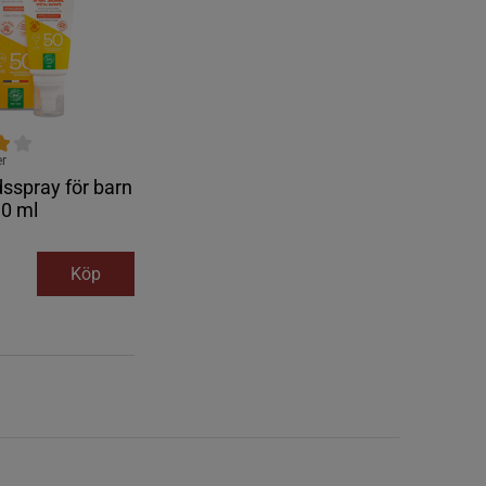
er
sspray för barn
90 ml
Köp