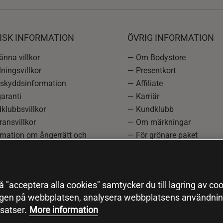
ISK INFORMATION
ÖVRIG INFORMATION
nna villkor
— Om Bodystore
ningsvillkor
— Presentkort
skyddsinformation
— Affiliate
aranti
— Karriär
klubbsvillkor
— Kundklubb
ansvillkor
— Om märkningar
rmation om ångerrätt och
— För grönare paket
ation
—
Redaktionell policy
einställningar
— Sitemap
— Black Friday
 "acceptera alla cookies" samtycker du till lagring av coo
ngen på webbplatsen, analysera webbplatsens användning
satser.
More information