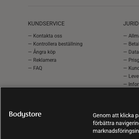
KUNDSERVICE
JURID
— Kontakta oss
— Allmä
— Kontrollera beställning
— Betal
— Ångra köp
— Data
— Reklamera
— Prisg
— FAQ
— Kund
— Lever
— Info
reklam
— Cooki
Genom att klicka på
förbättra navigeri
marknadsföringsin