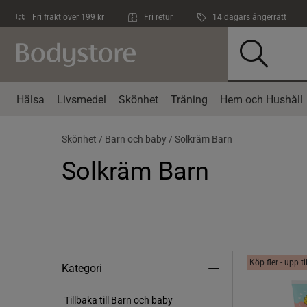
Hoppa till innehållet
Fri frakt över 199 kr
Fri retur
14 dagars ångerrätt
Hälsa
Livsmedel
Skönhet
Träning
Hem och Hushåll
Skönhet /
Barn och baby /
Solkräm Barn
Solkräm Barn
Köp fler - upp t
Kategori
Kategori
Tillbaka till Barn och baby