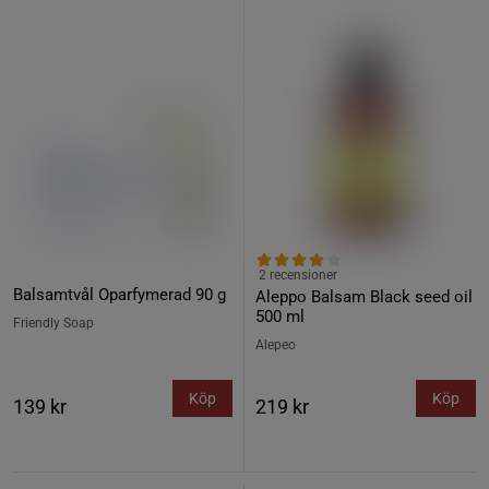
2 recensioner
Balsamtvål Oparfymerad 90 g
Aleppo Balsam Black seed oil
500 ml
Friendly Soap
Alepeo
Köp
Köp
139 kr
219 kr