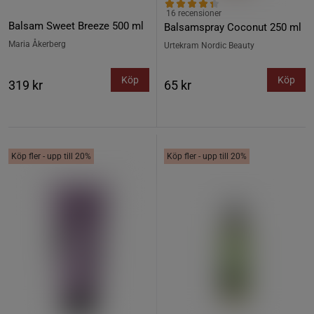
16 recensioner
Balsam Sweet Breeze 500 ml
Balsamspray Coconut 250 ml
Maria Åkerberg
Urtekram Nordic Beauty
Köp
Köp
319 kr
65 kr
Köp fler - upp till 20%
Köp fler - upp till 20%