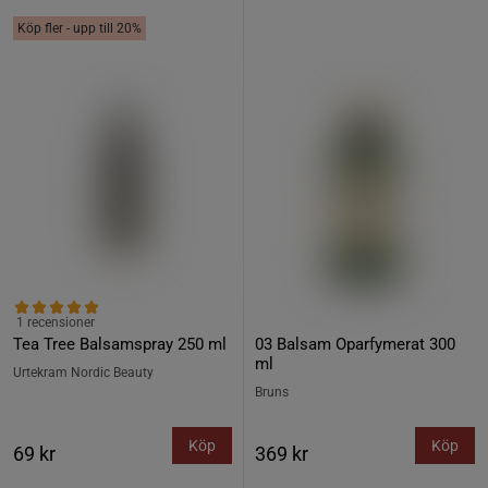
Köp fler - upp till 20%
1 recensioner
Tea Tree Balsamspray 250 ml
03 Balsam Oparfymerat 300
ml
Urtekram Nordic Beauty
Bruns
Köp
Köp
69 kr
369 kr