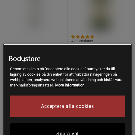
4 recensioner
Balsam Rosemary 250 ml
02 Balsam Kryddig Jasmin
300 ml
Maria Åkerberg
Bruns
Genom att klicka på "acceptera alla cookies" samtycker du till
lagring av cookies på din enhet för att förbättra navigeringen på
Köp
Köp
249 kr
369 kr
webbplatsen, analysera webbplatsens användning och bistå i våra
marknadsföringsinsatser.
More information
Acceptera alla cookies
Köp fler - upp till 20%
Köp fler - upp till 20%
Spara val