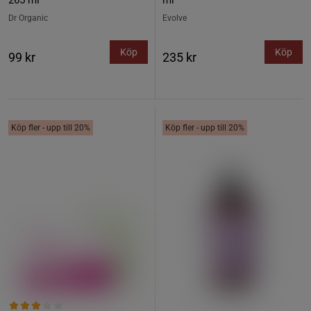
265 ml
ml
Dr Organic
Evolve
Köp
Köp
99 kr
235 kr
Köp fler - upp till 20%
Köp fler - upp till 20%