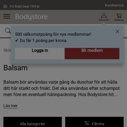
Hoppa till innehållet
Kundservice
Fri frakt över 199 kr
Min profil
Varukorg
500 välkomstpoäng för nya medlemmar!
✔ Du får 1 poäng per krona.
Skönhet /
Hårvård /
Logga in
Balsam
Bli medlem
Balsam
Balsam bör användas varje gång du duschar för att hålla
ditt hår starkt och friskt. Det ska användas efter schampot
men före en eventuell hårinpackning. Hos Bodystore hit...
Läs mer
Alla kategorier
Filtrera