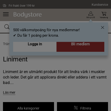
Hoppa till innehållet
Kundservice
Fri frakt över 199 kr
Min profil
Varukorg
500 välkomstpoäng för nya medlemmar!
✔ Du får 1 poäng per krona.
Träning /
Rörlighet och massage /
Logga in
Liniment
Bli medlem
Liniment
Liniment är en utmärkt produkt för att lindra värk i muskler
och leder. Det går att applicera direkt eller addera i ett varmt
bad....
Läs mer
Alla kategorier
Filtrera