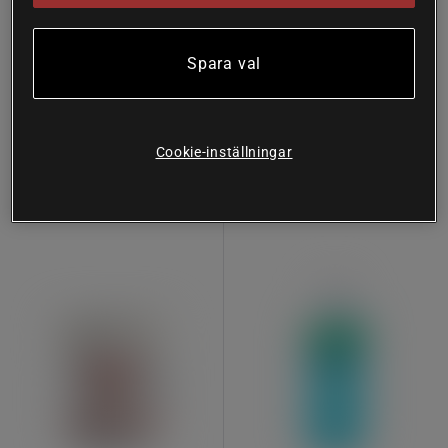
1 recensioner
1 recensioner
Raw Hemp CBD Muscle &
Värmande Linimentsalva
Joint Cream, 200 ml
Trikem
Spara val
Raw Hemp
Köp
Köp
349 kr
139 kr
Cookie-inställningar