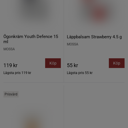
Ögonkräm Youth Defence 15
Läppbalsam Strawberry 4.5 g
ml
MOSSA
MOSSA
Köp
Köp
119 kr
55 kr
Lägsta pris
119 kr
Lägsta pris
55 kr
Prisvärd