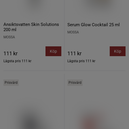
Ansiktsvatten Skin Solutions
Serum Glow Cocktail 25 ml
200 ml
MOSSA
MOSSA
Köp
Köp
111 kr
111 kr
Lägsta pris
111 kr
Lägsta pris
111 kr
Prisvärd
Prisvärd