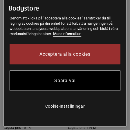
Prisvärd
Prisvärd
Genom att klicka på "acceptera alla cookies" samtycker du till
lagring av cookies på din enhet för att förbättra navigeringen på
webbplatsen, analysera webbplatsens användning och bistå i våra
marknadsföringsinsatser.
More information
Acceptera alla cookies
Spara val
2 recensioner
2 recensioner
Ansiktsmask Och Nattkräm
Ansiktskräm Derma + 50 ml
Vitamin Cocktail 60 ml
MOSSA
MOSSA
Cookie-inställningar
Köp
Köp
151 kr
119 kr
Lägsta pris
151 kr
Lägsta pris
119 kr