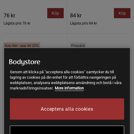
Köp
Köp
76 kr
84 kr
Lägsta pris
76 kr
Lägsta pris
84 kr
Köp fler - upp till 20%
Prisvärd
Genom att klicka på "acceptera alla cookies" samtycker du till
lagring av cookies på din enhet för att förbättra navigeringen på
webbplatsen, analysera webbplatsens användning och bistå i våra
marknadsföringsinsatser.
More information
Acceptera alla cookies
Body Butter Bristningar 150
Sheasmör 100 g