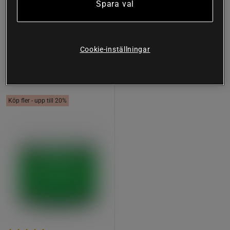
Spara val
ml
Better You
Weleda
Köp
Köp
214 kr
127 kr
Cookie-inställningar
Lägsta pris
127 kr
Köp fler - upp till 20%