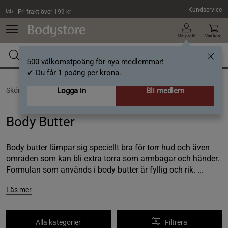
Hoppa till innehållet
Kundservice
Fri frakt över 199 kr
Min profil
Varukorg
500 välkomstpoäng för nya medlemmar!
✔ Du får 1 poäng per krona.
Skönhet /
Kroppsvård /
Logga in
Body Butter
Bli medlem
Body Butter
Body butter lämpar sig speciellt bra för torr hud och även
områden som kan bli extra torra som armbågar och händer.
Formulan som används i body butter är fyllig och rik. ...
Läs mer
Alla kategorier
Filtrera