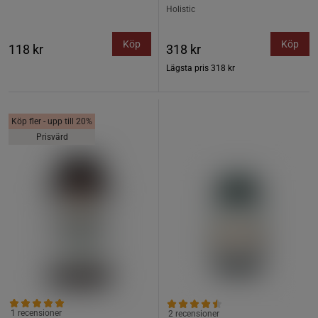
Holistic
Köp
Köp
118 kr
318 kr
Lägsta pris
318 kr
Köp fler - upp till 20%
Prisvärd
1 recensioner
2 recensioner