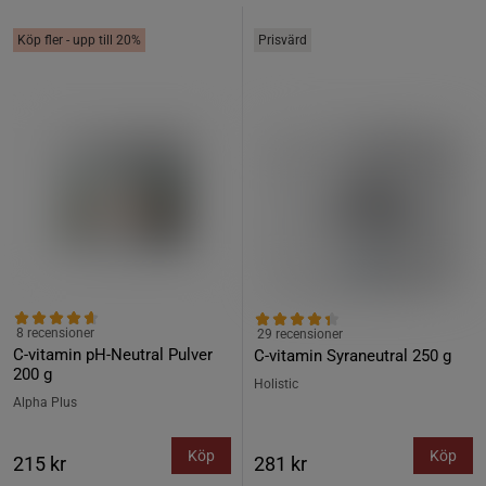
Köp fler - upp till 20%
Prisvärd
8 recensioner
29 recensioner
C-vitamin pH-Neutral Pulver
C-vitamin Syraneutral 250 g
200 g
Holistic
Alpha Plus
Köp
Köp
215 kr
281 kr