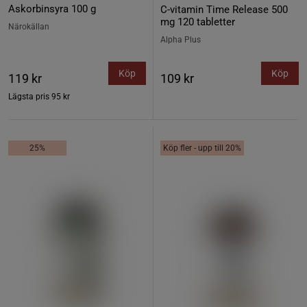
Askorbinsyra 100 g
C-vitamin Time Release 500
mg 120 tabletter
Närokällan
Alpha Plus
Köp
Köp
119 kr
109 kr
Lägsta pris
95 kr
25%
Köp fler - upp till 20%