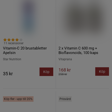
11 recensioner
Vitamin-C 20 brustabletter
2 x Vitamin C 600 mg +
Apelsin
Bioflavonoids, 100 kaps
Star Nutrition
Vitaprana
168 kr
Köp
Köp
35 kr
258 kr
Köp fler - upp till 20%
Prisvärd