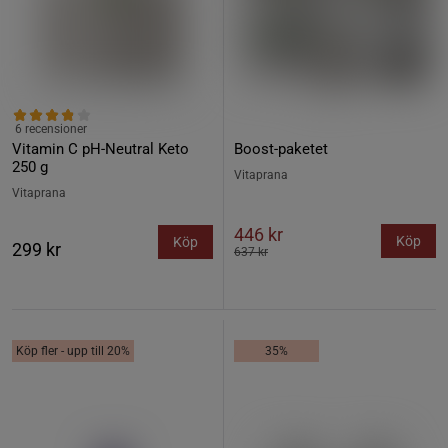
6 recensioner
Vitamin C pH-Neutral Keto
Boost-paketet
250 g
Vitaprana
Vitaprana
446 kr
Köp
Köp
299 kr
637 kr
Köp fler - upp till 20%
35%