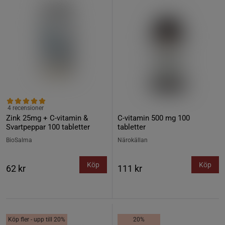
4 recensioner
Zink 25mg + C-vitamin &
C-vitamin 500 mg 100
Svartpeppar 100 tabletter
tabletter
BioSalma
Närokällan
Köp
Köp
62 kr
111 kr
Köp fler - upp till 20%
20%