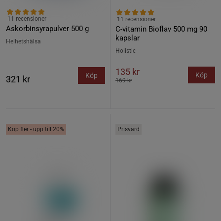
11 recensioner
11 recensioner
Askorbinsyrapulver 500 g
C-vitamin Bioflav 500 mg 90
kapslar
Helhetshälsa
Holistic
135 kr
Köp
Köp
321 kr
169 kr
Köp fler - upp till 20%
Prisvärd