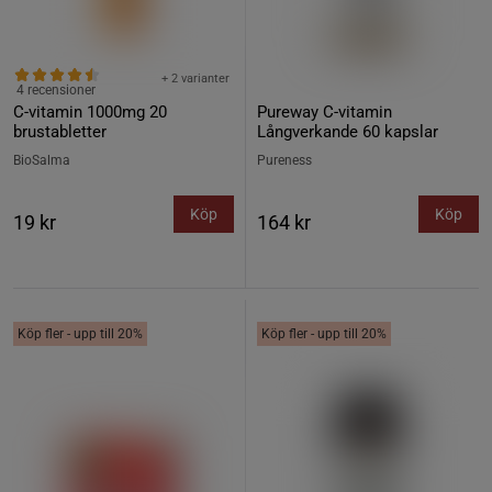
+ 2 varianter
4 recensioner
C-vitamin 1000mg 20
Pureway C-vitamin
brustabletter
Långverkande 60 kapslar
BioSalma
Pureness
Köp
Köp
19 kr
164 kr
Köp fler - upp till 20%
Köp fler - upp till 20%