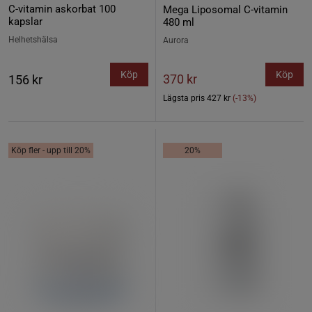
C-vitamin askorbat 100
Mega Liposomal C-vitamin
kapslar
480 ml
Helhetshälsa
Aurora
Köp
Köp
370 kr
156 kr
Lägsta pris
427 kr
(-13%)
Köp fler - upp till 20%
20%