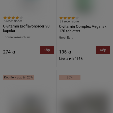
5 recensioner
39 recensioner
C-vitamin Bioflavonoider 90
C-vitamin Complex Vegansk
kapslar
120 tabletter
Thorne Research Inc.
Great Earth
Köp
Köp
274 kr
135 kr
Lägsta pris
134 kr
Köp fler - upp till 20%
30%