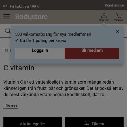
Hoppa till innehållet
Kundservice
Fri frakt över 199 kr
Min profil
Varukorg
500 välkomstpoäng för nya medlemmar!
✔ Du får 1 poäng per krona.
Hälsa /
Vitaminer /
Logga in
C-vitamin
Bli medlem
C-vitamin
Vitamin C är ett vattenlösligt vitamin som många redan
känner igen från frukt, bär och grönsaker. Det är också ett av
de mest välkända vitaminerna i kosttillskott, där fo...
Läs mer
Alla kategorier
Filtrera