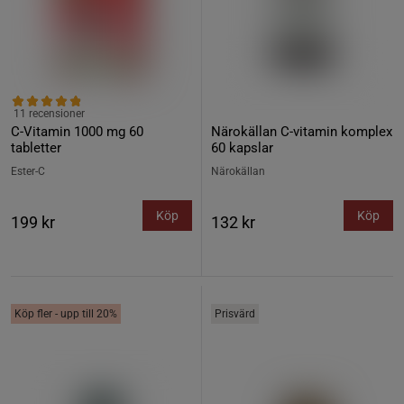
11 recensioner
C-Vitamin 1000 mg 60
Närokällan C-vitamin komplex
tabletter
60 kapslar
Ester-C
Närokällan
Köp
Köp
199 kr
132 kr
Köp fler - upp till 20%
Prisvärd