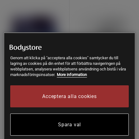
Genom att klicka på "acceptera alla cookies" samtycker du till
lagring av cookies på din enhet för att förbättra navigeringen på
4 recensioner
19 recensioner
webbplatsen, analysera webbplatsens användning och bistå i våra
Vitamin C 60 kapslar
C-vitamin Askorbinsyra Pulver
marknadsföringsinsatser.
More information
250 g
Star Nutrition
Holistic
Acceptera alla cookies
Köp
Köp
139 kr
122 kr
Lägsta pris
122 kr
Spara val
Köp fler - upp till 20%
Prisvärd