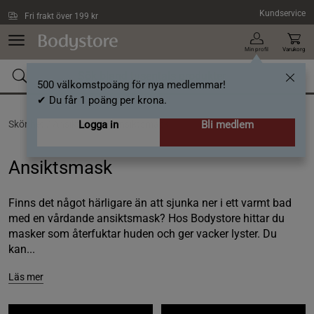
Hoppa till innehållet
Kundservice
Fri frakt över 199 kr
Min profil
Varukorg
500 välkomstpoäng för nya medlemmar!
✔ Du får 1 poäng per krona.
Skönhet /
Ansiktsvård /
Logga in
Ansiktsmask
Bli medlem
Ansiktsmask
Finns det något härligare än att sjunka ner i ett varmt bad
med en vårdande ansiktsmask? Hos Bodystore hittar du
masker som återfuktar huden och ger vacker lyster. Du
kan...
Läs mer