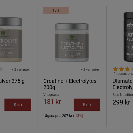
13%
+ 2 varianter
+ 2 varianter
4 recension
ulver 375 g
Creatine + Electrolytes
Ultimate
200g
Electrol
Vitaprana
Star Nutritio
181 kr
299 kr
Köp
Köp
Lägsta pris
207 kr
(-13%)