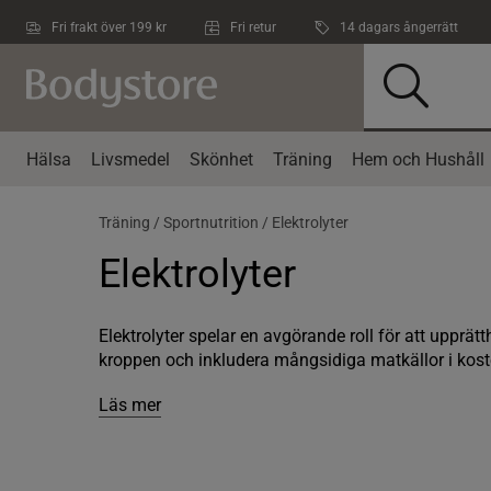
Hoppa till innehållet
Fri frakt över 199 kr
Fri retur
14 dagars ångerrätt
Hälsa
Livsmedel
Skönhet
Träning
Hem och Hushåll
Träning /
Sportnutrition /
Elektrolyter
Elektrolyter
Elektrolyter spelar en avgörande roll för att upprät
kroppen och inkludera mångsidiga matkällor i koste
Läs mer