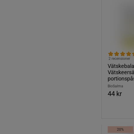
2 recensioner
Vätskebala
Vätskeersä
portionspå
BioSalma
44 kr
20%