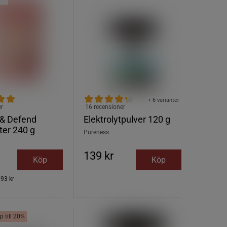
+ 6 varianter
er
16 recensioner
 & Defend
Elektrolytpulver 120 g
yter 240 g
Pureness
139 kr
Köp
Köp
193 kr
p till 20%