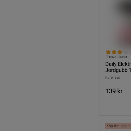
1 recensioner
Daily Elekt
Jordgubb 
Pureness
139 kr
Köp fler - upp t