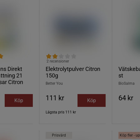
2 recensioner
ns Direkt
Elektrolytpulver Citron
Vätskeba
ttning 21
150g
st
sar Citron
Better You
BioSalma
111 kr
64 kr
Köp
Köp
Lägsta pris
111 kr
Prisvärd
Köp fler - up