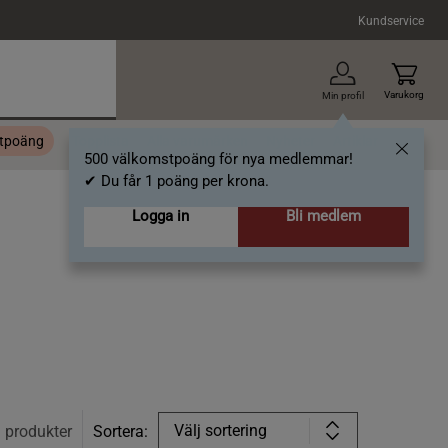
Kundservice
Varukorg
Min profil
stpoäng
Topplista
Alla varumärken
Nyheter
Artiklar
500 välkomstpoäng för nya medlemmar!
✔ Du får 1 poäng per krona.
Logga in
Bli medlem
Välj sortering
3
produkter
Sortera: