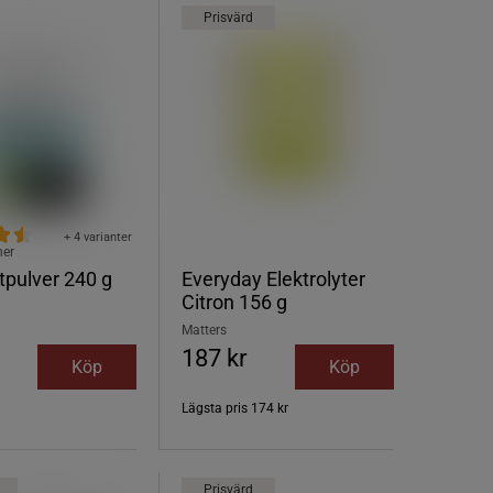
Prisvärd
+ 4 varianter
ner
ytpulver 240 g
Everyday Elektrolyter
Citron 156 g
Matters
187 kr
Köp
Köp
Lägsta pris
174 kr
Prisvärd