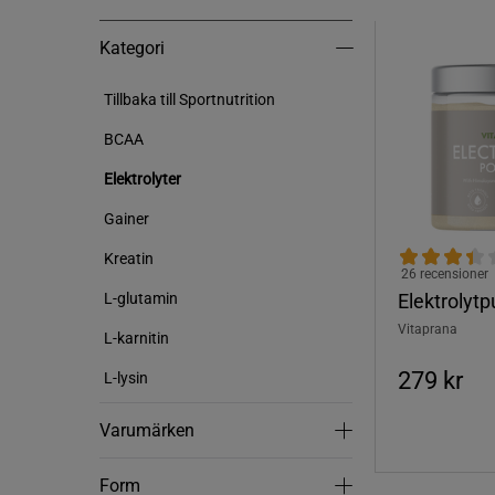
Kategori
Kategori
Tillbaka till Sportnutrition
BCAA
Elektrolyter
Gainer
Kreatin
26 recensioner
Elektrolytp
L-glutamin
Vitaprana
L-karnitin
279 kr
L-lysin
Varumärken
Varumärken
Form
Form