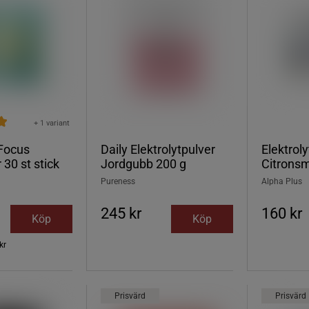
+ 1 variant
Focus
Daily Elektrolytpulver
Elektrol
 30 st stick
Jordgubb 200 g
Citrons
Pureness
Alpha Plus
245 kr
160 kr
Köp
Köp
kr
Prisvärd
Prisvärd