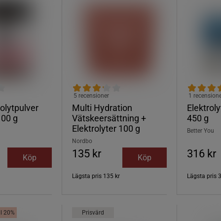
5 recensioner
1 recension
rolytpulver
Multi Hydration
Elektroly
100 g
Vätskeersättning +
450 g
Elektrolyter 100 g
Better You
Nordbo
135 kr
316 kr
Köp
Köp
Lägsta pris
135 kr
Lägsta pris
ill 20%
Prisvärd