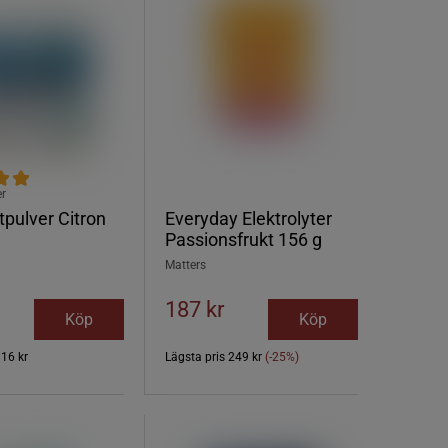
er
tpulver Citron
Everyday Elektrolyter
Passionsfrukt 156 g
Matters
187 kr
Köp
Köp
316 kr
Lägsta pris
249 kr
(-25%)