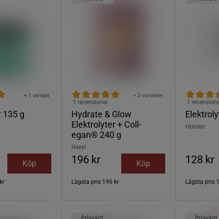
+ 1 variant
+ 3 varianter
1 recensioner
1 recension
r 135 g
Hydrate & Glow
Elektrol
Elektrolyter + Coll-
Holistic
egan® 240 g
Heey!
196 kr
128 kr
Köp
Köp
kr
Lägsta pris
196 kr
Lägsta pris
Prisvärd
Prisvärd