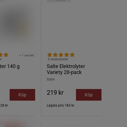
+ 1 variant
er
3 recensioner
yter 140 g
Salte Elektrolyter
Variety 28-pack
Salte
219 kr
Köp
Köp
128 kr
Lägsta pris
183 kr