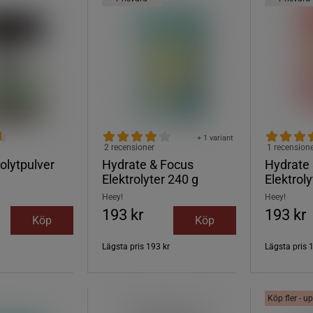
+ 1 variant
2 recensioner
1 recension
rolytpulver
Hydrate & Focus
Hydrate
Elektrolyter 240 g
Elektrol
Heey!
Heey!
193 kr
193 kr
Köp
Köp
Lägsta pris
193 kr
Lägsta pris
Köp fler - up