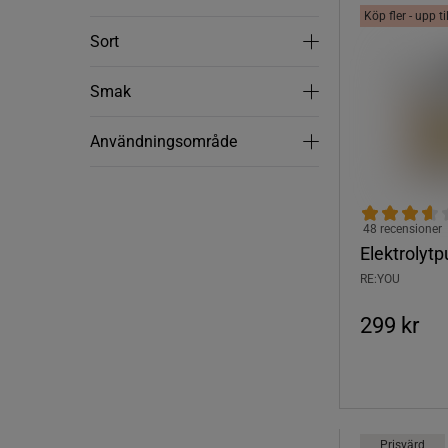
Köp fler - upp t
Sort
Sort
Smak
Smak
Användningsområde
Användningsområde
48 recensioner
Elektrolytp
RE:YOU
299 kr
Prisvärd