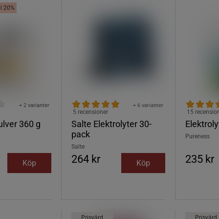
ill 20%
+ 2 varianter
+ 6 varianter
5 recensioner
15 recensio
ulver 360 g
Salte Elektrolyter 30-
Elektrol
pack
Pureness
Salte
264 kr
235 kr
Köp
Köp
Prisvärd
Prisvärd