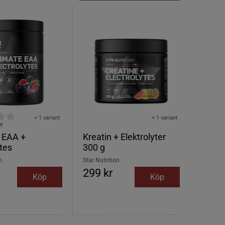
+ 1 variant
+ 1 variant
er
 EAA +
Kreatin + Elektrolyter
ytes
300 g
n
Star Nutrition
299 kr
Köp
Köp