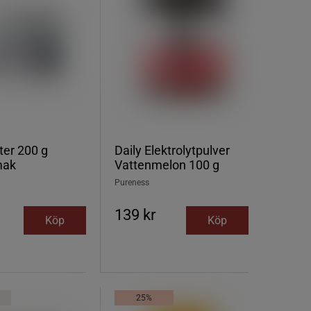
yter 200 g
Daily Elektrolytpulver
mak
Vattenmelon 100 g
Pureness
139 kr
Köp
Köp
25%