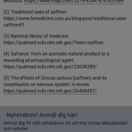
Morocco.
https://www.mdpi.com/2079-9284/6/4/63/htm
(2) Traditional uses of saffron:
https://www.fxmedicine.com.au/blog-post/traditional-uses-
saffron#1
(3) National library of medicine
https://pubmed.ncbi.nlm.nih.gov/?term=saffron
(4) Safranal: from an aromatic natural product to a
rewarding pharmacological agent.
https://pubmed.ncbi.nlm.nih.gov/23638289/
(5) The effects of Crocus sativus (saffron) and its
constituents on nervous system: A review.
https://pubmed.ncbi.nlm.nih.gov/26468457/
Nyhetsbrev! Anmäl dig här!
Anmäl dig till vårt nyhetsbrev för att inte missa erbjudanden
och nyheter.