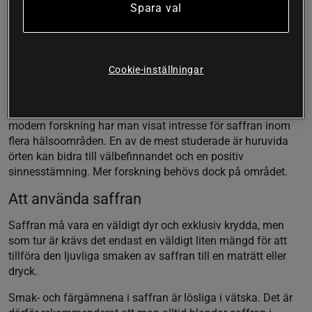
Spara val
Saffran innehåller över 150 ämnen och en imponerande
mängd växtföreningar som fungerar som antioxidanter.
Ämnen som skyddar cellerna mot fria radikaler och oxidativ
stress. De mest intressanta föreningarna i saffran inkluderar
Cookie-inställningar
crocin, crocetin, safranal och kaempferol. Det är även dessa
ämnen som uppmärksammats mest när det gäller örtens
potentiella hälsofrämjande egenskaper (3) (4) (5). Inom
modern forskning har man visat intresse för saffran inom
flera hälsoområden. En av de mest studerade är huruvida
örten kan bidra till välbefinnandet och en positiv
sinnesstämning. Mer forskning behövs dock på området.
Att använda saffran
Saffran må vara en väldigt dyr och exklusiv krydda, men
som tur är krävs det endast en väldigt liten mängd för att
tillföra den ljuvliga smaken av saffran till en maträtt eller
dryck.
Smak- och färgämnena i saffran är lösliga i vätska. Det är