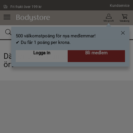
Hoppa till innehållet
Kundservice
Fri frakt över 199 kr
Min profil
Varukorg
500 välkomstpoäng för nya medlemmar!
✔ Du får 1 poäng per krona.
Logga in
Bli medlem
Därför är saffran en så uppskattad
ört