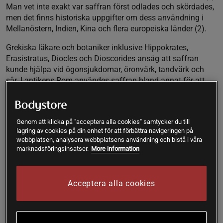
Man vet inte exakt var saffran först odlades och skördades,
men det finns historiska uppgifter om dess användning i
Mellanöstern, Indien, Kina och flera europeiska länder (2).
Grekiska läkare och botaniker inklusive Hippokrates,
Erasistratus, Diocles och Dioscorides ansåg att saffran
kunde hjälpa vid ögonsjukdomar, öronvärk, tandvärk och
sår. I antikens Rom användes saffran bland annat för att
behandla hosta (2). I traditionell iransk medicin (TIM) har
den en lång historisk användning för att stärka kroppen,
sinnena och höja humöret. Den har även använts som ett
Genom att klicka på "acceptera alla cookies" samtycker du till
afrodisiakum.
lagring av cookies på din enhet för att förbättra navigeringen på
webbplatsen, analysera webbplatsens användning och bistå i våra
Genom tiderna har saffran inte bara varit en uppskattad
marknadsföringsinsatser.
More information
smaksättare och läkeväxt. Den har också använts som ett
andligt föremål i rökelse och doftoljor för kungar och rituella
ledare. Det sägs att den egyptiska drottningen Cleopatra
Acceptera alla cookies
brukade bada i mjölk med saffran för att bevara sin
skönhet.
Modern forskning av saffran