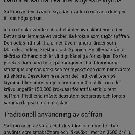
Därför är saffran världens dyraste krydda
Saffran är den dyraste kryddan i världen och anledningen
till det höga priset
är den tidskrävande och arbetsintensiva skördemetoden.
Det är pistillerna på en vacker lila krokus som utgör saffran.
Den odlas främst i Iran, men även i andra länder som
Marocko, Indien, Grekland och Spanien. Pistillerna måste
skördas förhand och är väldigt känsliga för solljus. Därför
plockas dom bara tidigt på morgonen. Får blommorna
starkt ljus öppnas krokusen för mycket och dom blir svårare
att skörda. Dessutom resulterar det i att kvaliteten på
kryddan blir sämre. Varje blomma har 3 pistiller och det
krävs ungefär 150.000 krokusar för att få ett kilo rent
saffran. Pistillerna måste dessutom separeras och torkas
samma dag som dom plockas.
Traditionell användning av saffran
Saffran är en av våra äldsta kryddor som man tror har
använts som smaksättare och läkeväxt i mer än 3600 år (1).