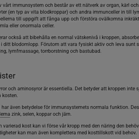
v vårt immunsystem och består av ett nätverk av organ, kärl och
yter (en typ av vita blodkroppar) och andra immunceller in till 
llerna till uppgift att fånga upp och förstöra ovälkomna inkräkt
la eller onormala celler.
ar också att bibehålla en normal vätskenivå i kroppen, absorbera
n i ditt blodomlopp. Förutom att vara fysiskt aktiv och leva sunt
g, lymfmassage, torrborstning och bastubad.
ister
syror och aminosyror är essentiella. Det betyder att kroppen inte 
a kosten.
ar även betydelse för immunsystemets normala funktion. Des
lerna
zink, selen, koppar och järn.
 varierad kost kan vi förse vår kropp med den näring den behöv
ndigheter kan man även komplettera med kosttillskott vid behov.