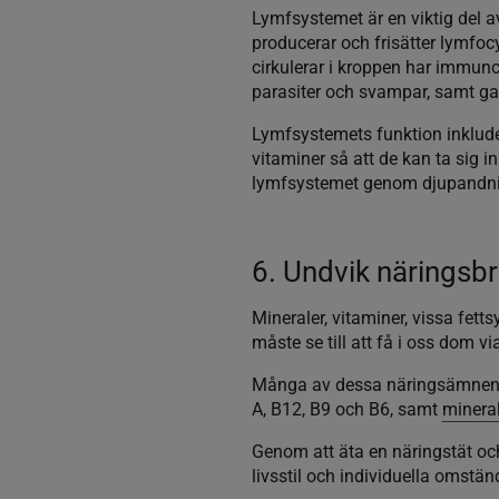
Lymfsystemet är en viktig del a
producerar och frisätter lymfoc
cirkulerar i kroppen har immunce
parasiter och svampar, samt gam
Lymfsystemets funktion inkluder
vitaminer så att de kan ta sig i
lymfsystemet genom djupandnin
6. Undvik näringsbr
Mineraler, vitaminer, vissa fett
måste se till att få i oss dom vi
Många av dessa näringsämnen h
A, B12, B9 och B6, samt
minera
Genom att äta en näringstät och
livsstil och individuella omstä