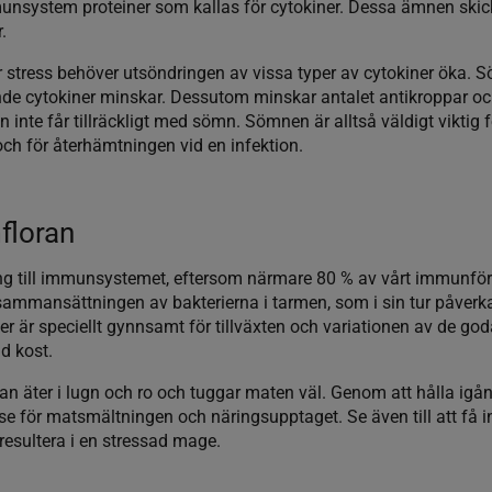
unsystem proteiner som kallas för cytokiner. Dessa ämnen skickar
.
er stress behöver utsöndringen av vissa typer av cytokiner öka. S
e cytokiner minskar. Dessutom minskar antalet antikroppar och
 inte får tillräckligt med sömn. Sömnen är alltså väldigt viktig 
ch för återhämtningen vid en infektion.
floran
ng till immunsystemet, eftersom närmare 80 % av vårt immunförsv
ammansättningen av bakterierna i tarmen, som i sin tur påverkar
r är speciellt gynnsamt för tillväxten och variationen av de goda
ad kost.
an äter i lugn och ro och tuggar maten väl. Genom att hålla igån
e för matsmältningen och näringsupptaget. Se även till att få i
resultera i en stressad mage.