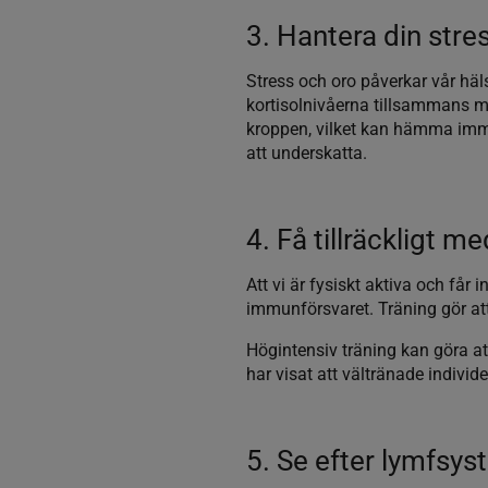
3. Hantera din stre
Stress och oro påverkar vår häl
kortisolnivåerna tillsammans me
kroppen, vilket kan hämma immu
att underskatta.
4. Få tillräckligt m
Att vi är fysiskt aktiva och får
immunförsvaret. Träning gör att 
Högintensiv träning kan göra att
har visat att vältränade indivi
5. Se efter lymfsy