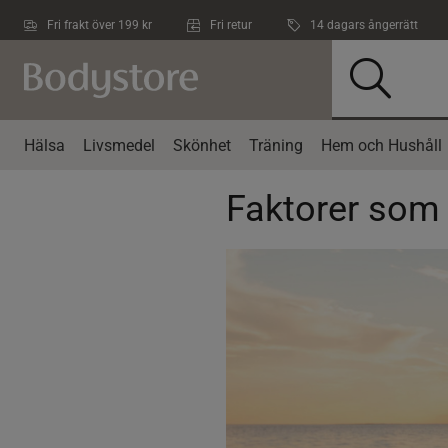
Hoppa till innehållet
Fri frakt över 199 kr
Fri retur
14 dagars ångerrätt
Hälsa
Livsmedel
Skönhet
Träning
Hem och Hushåll
Faktorer som