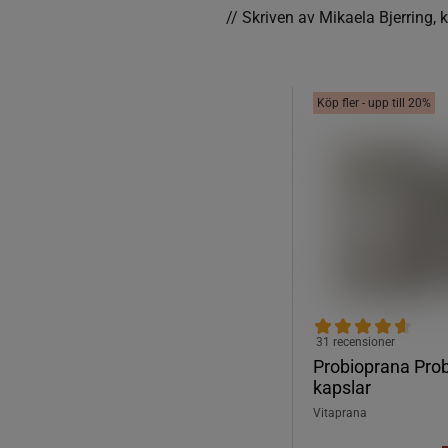
// Skriven av Mikaela Bjerring,
Köp fler - upp till 20%
31 recensioner
Probioprana Prob
kapslar
Vitaprana