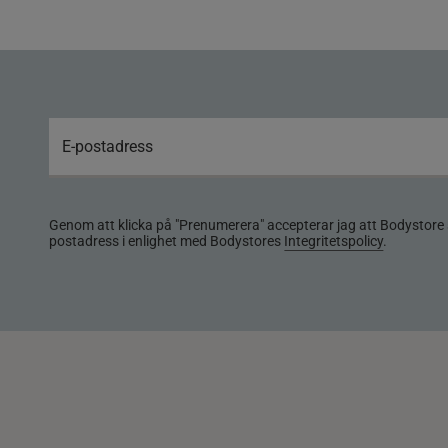
Genom att klicka på "Prenumerera" accepterar jag att Bodystore 
postadress i enlighet med Bodystores
Integritetspolicy
.