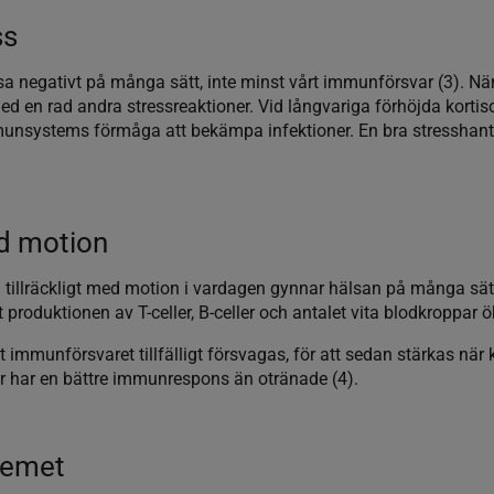
ss
sa negativt på många sätt, inte minst vårt immunförsvar (3). När 
d en rad andra stressreaktioner. Vid långvariga förhöjda kortis
nsystems förmåga att bekämpa infektioner. En bra stresshanter
ed motion
 in tillräckligt med motion i vardagen gynnar hälsan på många sät
produktionen av T-celler, B-celler och antalet vita blodkroppar ö
 immunförsvaret tillfälligt försvagas, för att sedan stärkas när
der har en bättre immunrespons än otränade (4).
stemet