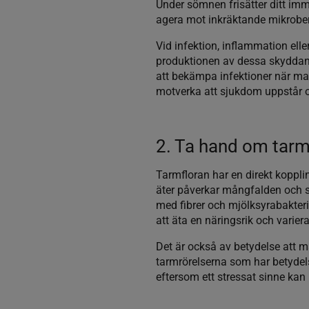
Under sömnen frisätter ditt imm
agera mot inkräktande mikrober
Vid infektion, inflammation ell
produktionen av dessa skyddand
att bekämpa infektioner när man
motverka att sjukdom uppstår o
2. Ta hand om tarm
Tarmfloran har en direkt koppli
äter påverkar mångfalden och s
med fibrer och mjölksyrabakterie
att äta en näringsrik och varier
Det är också av betydelse att m
tarmrörelserna som har betydels
eftersom ett stressat sinne kan 