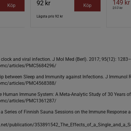
149 kr
92 kr
Köp
Köp
217 kr
Lägsta pris
92 kr
 clock and viral infection. J Mol Med (Berl). 2017; 95(12): 1283
/pmc/articles/PMC5684296/
ship between Sleep and Immunity against Infections. J Immunol 
/pmc/articles/PMC4568388/
he Human Immune System: A Meta-Analytic Study of 30 Years of 
/pmc/articles/PMC1361287/
d a Series of Finnish Sauna Sessions on the Immune Response a
e.net/publication/353891542_The_Effects_of_a_Single_and_a