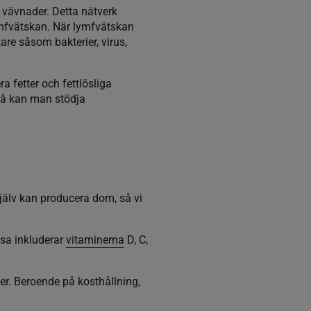
 vävnader. Detta nätverk
lymfvätskan. När lymfvätskan
are såsom bakterier, virus,
 fetter och fettlösliga
 så kan man stödja
själv kan producera dom, så vi
sa inkluderar
vitaminerna
D, C,
er. Beroende på kosthållning,