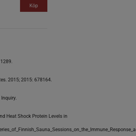
Köp
–1289.
Res. 2015; 2015: 678164.
Inquiry.
nd Heat Shock Protein Levels in
_Series_of_Finnish_Sauna_Sessions_on_the_Immune_Response_a