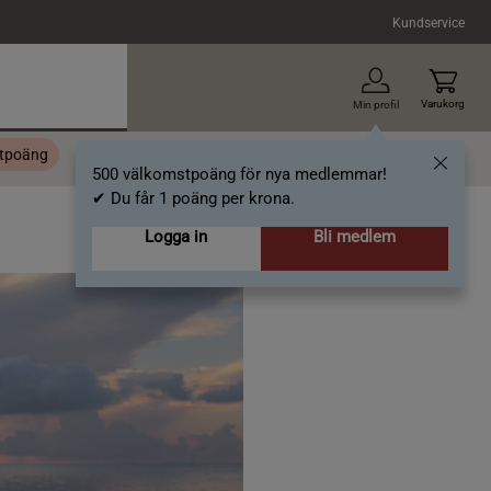
Kundservice
Varukorg
Min profil
stpoäng
Topplista
Alla varumärken
Nyheter
Artiklar
500 välkomstpoäng för nya medlemmar!
✔ Du får 1 poäng per krona.
Logga in
Bli medlem