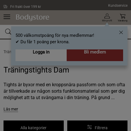
Hoppa till innehållet
Kundservice
Fri frakt över 199 kr
Min profil
Varukorg
500 välkomstpoäng för nya medlemmar!
✔ Du får 1 poäng per krona.
Träning /
Träningskläder dam /
Logga in
Träningstights Dam
Bli medlem
Träningstights Dam
Tights är byxor med en kroppsnära passform och som ofta
är tillverkade av någon sorts funktionsmaterial som ger dig
möjlighet att ta ut svängarna i din träning. På grund ...
Läs mer
Alla kategorier
Filtrera