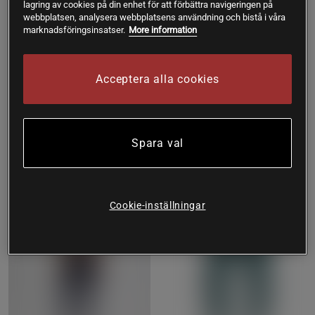
lagring av cookies på din enhet för att förbättra navigeringen på
webbplatsen, analysera webbplatsens användning och bistå i våra
marknadsföringsinsatser.
More information
Hybrid Seamless Contouring
Träningstights Grön
Tights Svart
Drop of Mindfulness
Acceptera alla cookies
Relode
699 kr
349 kr
Köp
Köp
Spara val
Cookie-inställningar