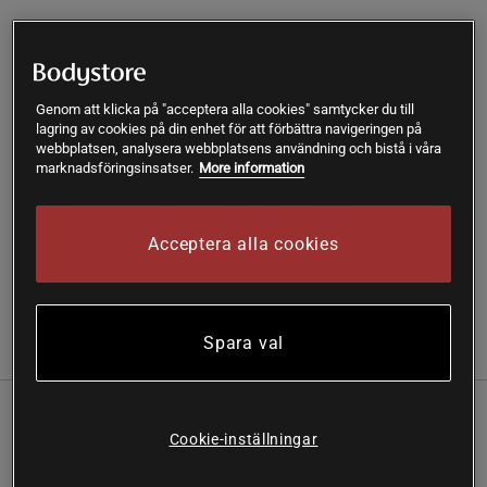
Lägg i varukorgen
Genom att klicka på "acceptera alla cookies" samtycker du till
Fri frakt över 199 kr
Fri retur
14 dagars ångerrätt
lagring av cookies på din enhet för att förbättra navigeringen på
webbplatsen, analysera webbplatsens användning och bistå i våra
marknadsföringsinsatser.
More information
SKU #FP9789-005R | EAN
27340001804366
12 x Barebells Protein Bar – Extremt god proteinbar med en
fantastiskt krämig konsistens!
Acceptera alla cookies
Läs mer
Spara val
(5)
Information
Recensioner
Näring & Ingredienser
Barebells Soft Protein Bar – Marknadens förmodligen
Cookie-inställningar
godaste proteinbar i mjuk och krämig version!