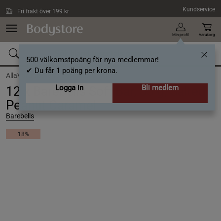
Hoppa till innehållet
Kundservice
Fri frakt över 199 kr
Min profil
Varukorg
500 välkomstpoäng för nya medlemmar!
✔ Du får 1 poäng per krona.
AllaVarumärken /
Barebells
Logga in
Bli medlem
12 x Barebells Soft Bar, 55 g, Salted
Peanut Caramel
Barebells
18%