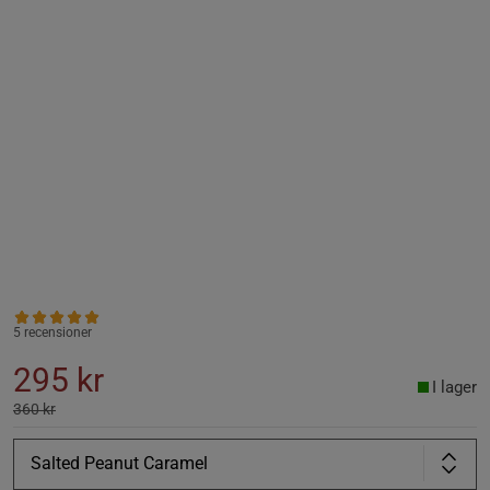
5 recensioner
295 kr
I lager
360 kr
Salted Peanut Caramel