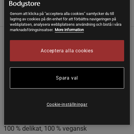
Genom att klicka på "acceptera alla cookies" samtycker du till
(16)
Information
Recensioner
Näring & Ingredienser
lagring av cookies på din enhet för att förbättra navigeringen på
webbplatsen, analysera webbplatsens användning och bistå i våra
marknadsföringsinsatser.
More information
Om du är på jakt efter en 100 % vegansk proteinbar så är
Vegan Protein Bar från Star Nutrition något för dig. Detta är
Acceptera alla cookies
en delikat proteinbar med ett högt innehåll av protein från
ärtor och soja. Utan tillsatt socker men med god sötma från
stevia. Lika goda efter träning som till mellanmål.
Delikat proteinbar
Spara val
Härligt mjuk kärna
Krämig sås inuti
15-17 g protein
Lågt sockerinnehåll
Cookie-inställningar
Högt fiberinnehåll
Vegansk och glutenfri
100 % delikat, 100 % vegansk