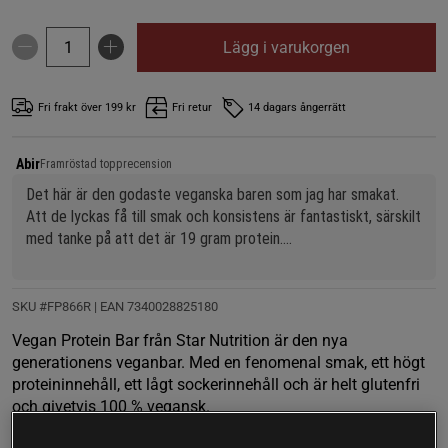
Lägg i varukorgen
Fri frakt över 199 kr
Fri retur
14 dagars ångerrätt
Abir
Framröstad topprecension
Det här är den godaste veganska baren som jag har smakat. 
Att de lyckas få till smak och konsistens är fantastiskt, särskilt 
med tanke på att det är 19 gram protein.
Ytterligare plus för att det är ”helt ok” sötningsmedel som 
stevia m.m. Ingen sukralos eller aspartam. 
SKU #FP866R | EAN
7340028825180
Vegan Protein Bar från Star Nutrition är den nya
Bra jobbat av Star nutrition och ett jättebra pris hos Body 
generationens veganbar. Med en fenomenal smak, ett högt
Store.
proteininnehåll, ett lågt sockerinnehåll och är helt glutenfri
och givetvis 100 % vegansk.
Läs mer