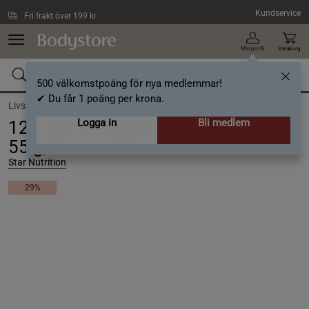
Hoppa till innehållet
Kundservice
Fri frakt över 199 kr
Min profil
Varukorg
500 välkomstpoäng för nya medlemmar!
✔ Du får 1 poäng per krona.
Livsmedel /
Bars
Logga in
Bli medlem
12 x Star Nutrition Vegan Protein bar,
55 g, Caramel Chocolate
Star Nutrition
29%