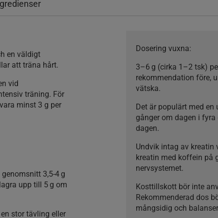
ngredienser
Dosering vuxna:
och
en väldigt
ar att träna hårt.
3–6 g (cirka 1–2 tsk) pe
rekommendation före, und
en vid
vätska.
tensiv träning. För
vara minst 3 g per
Det är populärt med en 
gånger om dagen i fyra
dagen.
Undvik intag av kreatin
kreatin med koffein på 
nervsystemet.
 i genomsnitt 3,5-4 g
agra upp till 5 g om
Kosttillskott bör inte an
Rekommenderad dos bör i
mångsidig och balansera
n stor tävling eller