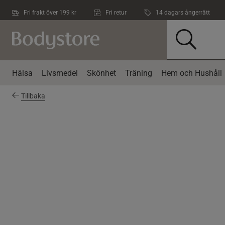
Hoppa till innehållet
Fri frakt över 199 kr
Fri retur
14 dagars ångerrätt
Hälsa
Livsmedel
Skönhet
Träning
Hem och Hushåll
Tillbaka