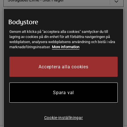
Produkt slut - notifiera mig via e-post
Genom att klicka på "acceptera alla cookies" samtycker du till
lagring av cookies på din enhet för att förbättra navigeringen på
Varan är för tillfället slut i lager. Få en notifikation när
!
webbplatsen, analysera webbplatsens användning och bistå i våra
produkten åter finns i lager.
marknadsföringsinsatser.
More information
SKU #FP2300-10R | EAN
17350089432019
Acceptera alla cookies
Clean sav:D: är den svenska funktionsdrycken med
hållbarhet i fokus. Med en bas på äpplen som annars skulle
kasserats minskar fruktsvinnet och jordens resurser tas
tillvara.
Spara val
Läs mer
Cookie-inställningar
(1)
Information
Recensioner
Näring & Ingredienser