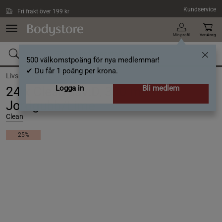
Hoppa till innehållet
Kundservice
Fri frakt över 199 kr
Min profil
Varukorg
500 välkomstpoäng för nya medlemmar!
✔ Du får 1 poäng per krona.
Livsmedel /
Dryck
Logga in
Bli medlem
24 x Clean sav:D, 330 ml,
Jordgubb/Lime
Clean
25%