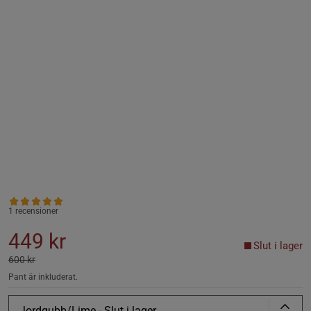
1 recensioner
449 kr
Slut i lager
600 kr
Pant är inkluderat.
Jordgubb/Lime
- Slut i lager