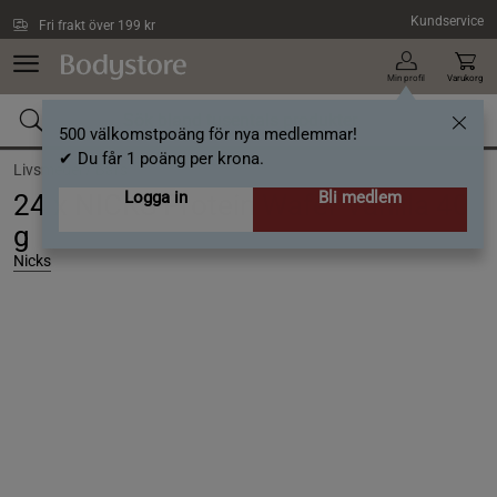
Hoppa till innehållet
Kundservice
Fri frakt över 199 kr
Min profil
Varukorg
500 välkomstpoäng för nya medlemmar!
✔ Du får 1 poäng per krona.
Livsmedel /
Bars
Logga in
Bli medlem
24 x NICKS Protein Wafer Vanilla 40
g
Nicks