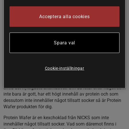
Protein Wafer är riktigt smarrigt snacks, mellanmål eller
ersättare till vanlig kexchoklad och annat godis. Protein
Acceptera alla cookies
Wafer är ett proteinförstärkt chokladkex som även
innehåller vitaminer och mineraler. Ett mycket gott
mellanmål eller alternativ till vanliga bars. Den gör sig även
mycket bra direkt efter träning.
Spara val
Fantastiskt god kexchoklad
Med 12 g protein per bar
Inget tillsatt socker
Cookie-inställningar
Lika god som mellanmål som efter träningen
Ibland är man bara sugen på något gott. Ibland blir det inte
alltid det nyttigaste alternativet. Om du letar efter något som
inte bara är gott, har ett högt innehåll av protein och som
dessutom inte innehåller något tillsatt socker så är Protein
Wafer produkten för dig.
Protein Wafer är en kexchoklad från NICKS som inte
innehåller något tillsatt socker. Vad som däremot finns i