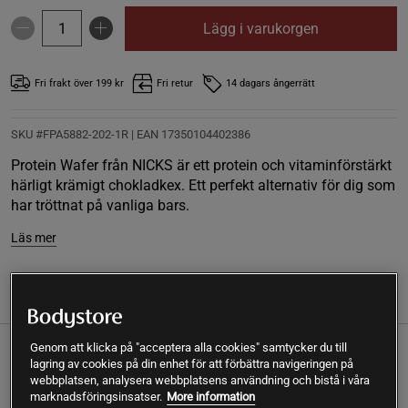
Lägg i varukorgen
Fri frakt över 199 kr
Fri retur
14 dagars ångerrätt
SKU #FPA5882-202-1R | EAN
17350104402386
Protein Wafer från NICKS är ett protein och vitaminförstärkt
härligt krämigt chokladkex. Ett perfekt alternativ för dig som
har tröttnat på vanliga bars.
Läs mer
(5)
Information
Recensioner
Näring & Ingredienser
Genom att klicka på "acceptera alla cookies" samtycker du till
Protein Wafer från NICKS är ett protein och vitaminförstärkt
lagring av cookies på din enhet för att förbättra navigeringen på
härligt krämigt chokladkex. Ett perfekt alternativ för dig som
webbplatsen, analysera webbplatsens användning och bistå i våra
marknadsföringsinsatser.
More information
har tröttnat på vanliga bars.