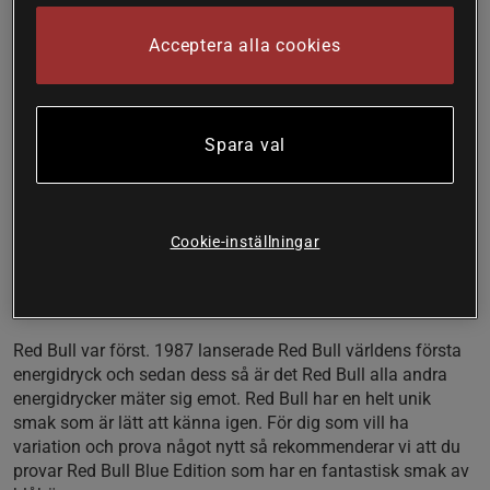
Vad är Red Bull?
Acceptera alla cookies
Red Bull är en helt ny smak för dig som vill prova något nytt
och riktigt gott men med samma innehåll som en klassisk
Red Bull. Red Bulls energidrycker är uppskattade över hela
Spara val
världen av toppidrottare och studenter, under krävande
arbetsdagar och vid långa bilkörningar. Red Bull Blue
Edition har en utsökt smak av blåbär.
• Red Bull med smak av Skogsbär
Cookie-inställningar
• Fri från sötningsmedel
• 80 mg koffein per burk
• Livar upp kropp och sinne!
Red Bull var först. 1987 lanserade Red Bull världens första
energidryck och sedan dess så är det Red Bull alla andra
energidrycker mäter sig emot. Red Bull har en helt unik
smak som är lätt att känna igen. För dig som vill ha
variation och prova något nytt så rekommenderar vi att du
provar Red Bull Blue Edition som har en fantastisk smak av