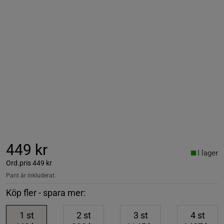
449 kr
I lager
Ord.pris
449 kr
Pant är inkluderat.
Köp fler - spara mer:
1
st
2
st
3
st
4
st