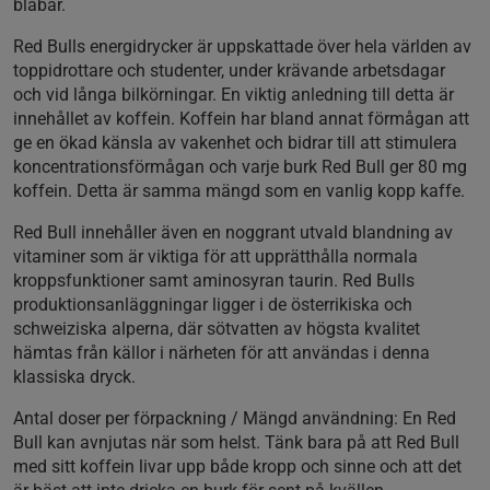
blåbär.
Red Bulls energidrycker är uppskattade över hela världen av
toppidrottare och studenter, under krävande arbetsdagar
och vid långa bilkörningar. En viktig anledning till detta är
innehållet av koffein. Koffein har bland annat förmågan att
ge en ökad känsla av vakenhet och bidrar till att stimulera
koncentrationsförmågan och varje burk Red Bull ger 80 mg
koffein. Detta är samma mängd som en vanlig kopp kaffe.
Red Bull innehåller även en noggrant utvald blandning av
vitaminer som är viktiga för att upprätthålla normala
kroppsfunktioner samt aminosyran taurin. Red Bulls
produktionsanläggningar ligger i de österrikiska och
schweiziska alperna, där sötvatten av högsta kvalitet
hämtas från källor i närheten för att användas i denna
klassiska dryck.
Antal doser per förpackning / Mängd användning: En Red
Bull kan avnjutas när som helst. Tänk bara på att Red Bull
med sitt koffein livar upp både kropp och sinne och att det