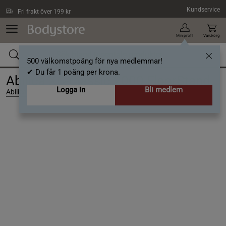
Hoppa till innehållet
Kundservice
Fri frakt över 199 kr
Min profil
Varukorg
500 välkomstpoäng för nya medlemmar!
✔ Du får 1 poäng per krona.
Abilica XC-Classic 2000 FloorStand
Logga in
Bli medlem
Abilica