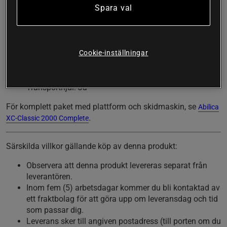
så du står stadigt under passet. Plattformen är även
Spara val
konstruerad med hjul för att smidiggöra en eventuell
omplacering.
Tekniska specifikationer:
Cookie-inställningar
Mått (LxBxH): 127x59x5,5 cm
Vikt: 17 kg
Transporthjul: Ja
För komplett paket med plattform och skidmaskin, se
Abilica
.
XC-Classic 2000 Complete
Särskilda villkor gällande köp av denna produkt
:
Observera att denna produkt levereras separat från
leverantören.
Inom fem (5) arbetsdagar kommer du bli kontaktad av
ett fraktbolag för att göra upp om leveransdag och tid
som passar dig.
Leverans sker till angiven postadress (till porten om du