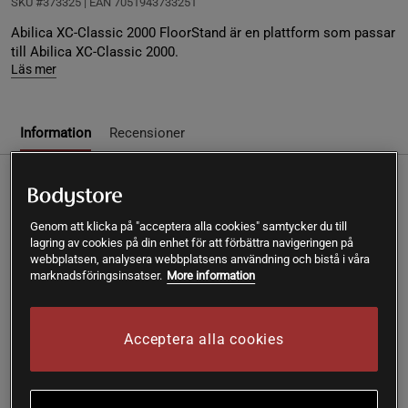
SKU #373325
| EAN
7051943733251
Abilica XC-Classic 2000 FloorStand är en plattform som passar
till Abilica XC-Classic 2000.
Läs mer
Information
Recensioner
Abilica XC-Classic 2000 FloorStand är en
stabil plattform till Abilica XC-Classic 2000.
Genom att klicka på "acceptera alla cookies" samtycker du till
lagring av cookies på din enhet för att förbättra navigeringen på
Plattform i friktionsmaterial
webbplatsen, analysera webbplatsens användning och bistå i våra
marknadsföringsinsatser.
More information
Passar skidmaskinen Abilica XC-Classic 2000
Enkel att förflytta
Abilica XC-Classic 2000 FloorStand är plattformen som
Acceptera alla cookies
passar till skidmaskinen
. Denna
Abilica XC-Classic 2000
plattform gör att skidmaskinen kan stå på marken. Abilica
XC-Classic FloorStand är utformad med ett friktionsmaterial