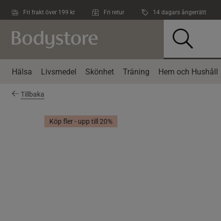
Hoppa till innehållet
Fri frakt över 199 kr
Fri retur
14 dagars ångerrätt
Hälsa
Livsmedel
Skönhet
Träning
Hem och Hushåll
Tillbaka
Köp fler - upp till 20%