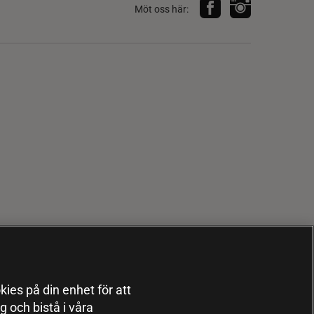
Möt oss här:
kies på din enhet för att
 och bistå i våra