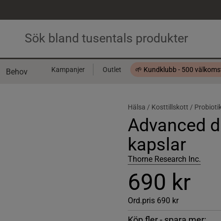
Kampanjer
Outlet
🌱 Kundklubb - 500 välkom
Behov
Presentkort
Hälsa /
Kosttillskott /
Probioti
Advanced d
kapslar
Thorne Research Inc.
690 kr
Ord.pris
690 kr
Köp fler - spara mer: