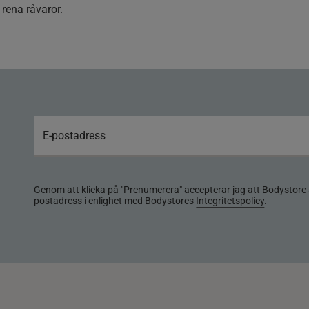
ena råvaror.
Genom att klicka på "Prenumerera" accepterar jag att Bodystore 
postadress i enlighet med Bodystores
Integritetspolicy
.