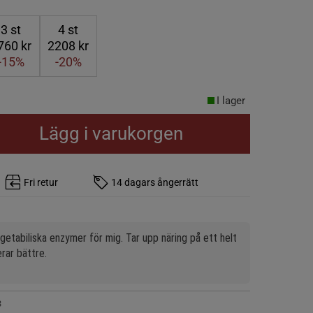
3
st
4
st
760 kr
2208 kr
-15%
-20%
I lager
Lägg i varukorgen
Fri retur
14 dagars ångerrätt
etabiliska enzymer för mig. Tar upp näring på ett helt 
rar bättre.
3