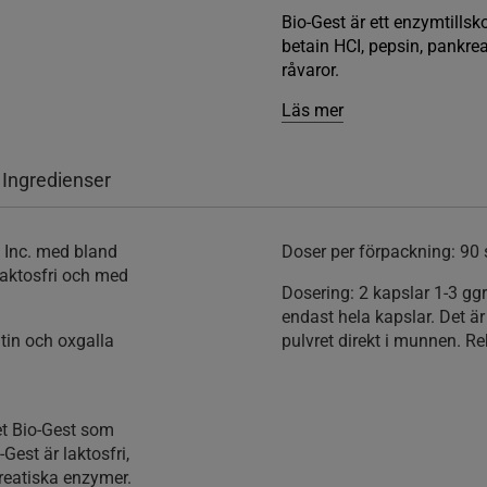
Bio-Gest är ett enzymtills
betain HCI, pepsin, pankre
råvaror.
Läs mer
 Ingredienser
h Inc. med bland
Doser per förpackning:
90 
Laktosfri och med
Dosering:
2 kapslar 1-3 gg
endast hela kapslar. Det är
atin och oxgalla
pulvret direkt i munnen. 
et Bio-Gest som
Gest är laktosfri,
kreatiska enzymer.