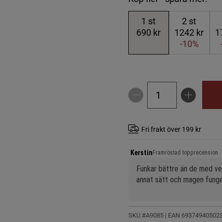
1
st
2
st
690 kr
1242 kr
1
-10%
Fri frakt över 199 kr
Kerstin
Framröstad topprecension
Funkar bättre än de med veg
annat sätt och magen funge
SKU #A9085
| EAN
69374940502