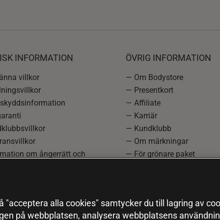
ISK INFORMATION
ÖVRIG INFORMATION
nna villkor
— Om Bodystore
ningsvillkor
— Presentkort
skyddsinformation
— Affiliate
aranti
— Karriär
klubbsvillkor
— Kundklubb
ansvillkor
— Om märkningar
rmation om ångerrätt och
— För grönare paket
ation
—
Redaktionell policy
einställningar
— Sitemap
— Black Friday
 "acceptera alla cookies" samtycker du till lagring av coo
ngen på webbplatsen, analysera webbplatsens användning