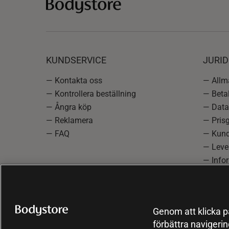
KUNDSERVICE
JURID
— Kontakta oss
— Allmä
— Kontrollera beställning
— Betal
— Ångra köp
— Data
— Reklamera
— Prisg
— FAQ
— Kund
— Lever
— Info
reklam
— Cooki
Genom att klicka på
förbättra navigeri