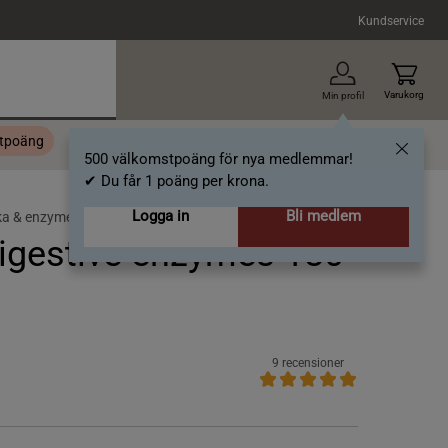
Kundservice
Varukorg
Min profil
stpoäng
Topplista
Alla varumärken
Nyheter
Artiklar
500 välkomstpoäng för nya medlemmar!
✔ Du får 1 poäng per krona.
Logga in
Bli medlem
ka & enzymer
igestive enzymes 180
9 recensioner