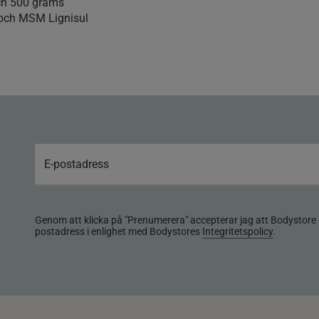
ch 500 grams
 och MSM Lignisul
Genom att klicka på "Prenumerera" accepterar jag att Bodystore 
postadress i enlighet med Bodystores
Integritetspolicy
.