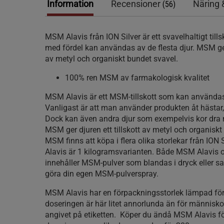
Information
Recensioner
Näring 
(56)
MSM Alavis från ION Silver är ett svavelhaltigt ti
med fördel kan användas av de flesta djur.
MSM ger
av metyl och organiskt bundet svavel.
100% ren MSM av farmakologisk kvalitet
MSM Alavis är ett MSM-tillskott som kan användas 
Vanligast är att man använder produkten åt hästar,
Dock kan även andra djur som exempelvis kor dra 
MSM ger djuren ett tillskott av metyl och organiskt
MSM finns att köpa i flera olika storlekar från ION
Alavis är 1 kilogramsvarianten. Både MSM Alavis
innehåller MSM-pulver som blandas i dryck eller s
göra din egen MSM-pulverspray.
MSM Alavis har en förpackningsstorlek lämpad för
doseringen är här litet annorlunda än för människor
angivet på etiketten. Köper du ändå MSM Alavis för