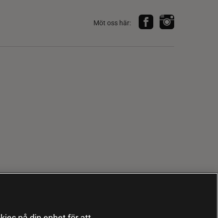
Möt oss här:
kies på din enhet för att