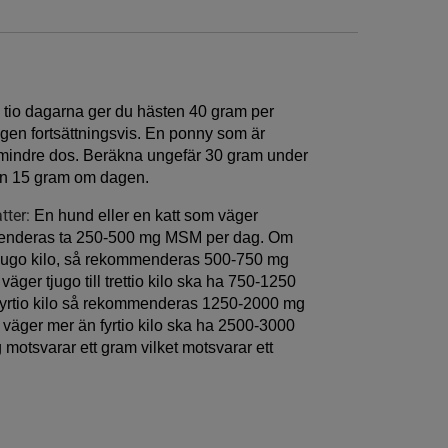
 tio dagarna ger du hästen 40 gram per
en fortsättningsvis. En ponny som är
mindre dos. Beräkna ungefär 30 gram under
dan 15 gram om dagen.
tter:
En hund eller en katt som väger
mmenderas ta 250-500 mg MSM per dag. Om
ll tjugo kilo, så rekommenderas 500-750 mg
äger tjugo till trettio kilo ska ha 750-1250
ll fyrtio kilo så rekommenderas 1250-2000 mg
väger mer än fyrtio kilo ska ha 2500-3000
otsvarar ett gram vilket motsvarar ett