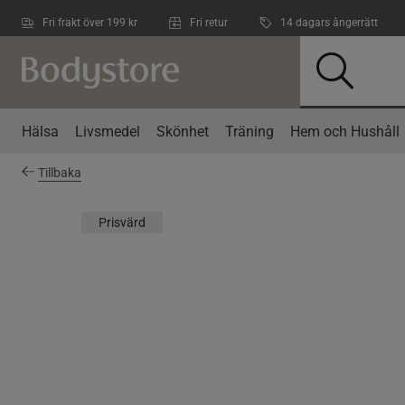
Hoppa till innehållet
Fri frakt över 199 kr
Fri retur
14 dagars ångerrätt
Hälsa
Livsmedel
Skönhet
Träning
Hem och Hushåll
Tillbaka
Prisvärd