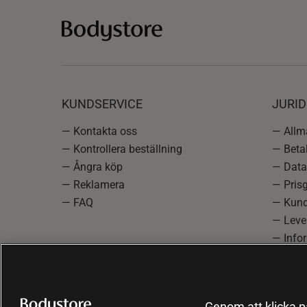
KUNDSERVICE
JURID
— Kontakta oss
— Allmä
— Kontrollera beställning
— Betal
— Ångra köp
— Data
— Reklamera
— Prisg
— FAQ
— Kund
— Lever
— Info
reklam
— Cooki
Genom att klicka på