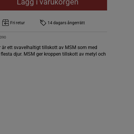
Lägg i varukorgen
Fri retur
14 dagars ångerrätt
090
 är ett svavelhaltigt tillskott av MSM som med
flesta djur. MSM ger kroppen tillskott av metyl och