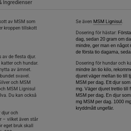
& Ingredienser
llskott av MSM som
Se även
MSM Lignisul
.
 kroppen tillskott
Dosering för hästar:
Första
dag, sedan 20 gram om dag
mindre, ger man en något 
de första tio dagarna, se
av de flesta djur.
 katter och hundar.
Dosering för hundar och ka
nytta av ämnet.
mindre än tio kilo, reko
 bundet svavel.
djuret väger mellan tio ti
 Silver och MSM
MSM per dag. Ett djur som v
 och MSM Lignisul
mg. Väger djuret trettio ti
alva. Du kan också
MSM per dag. En djur som 
mg MSM per dag. 1000 mg m
kryddmått ungefär.
 djur och
 – vilket även står
 eget bruk skall