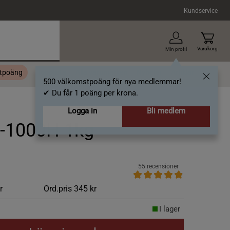
Kundservice
Varukorg
Min profil
stpoäng
Topplista
Alla varumärken
Nyheter
Artiklar
500 välkomstpoäng för nya medlemmar!
✔ Du får 1 poäng per krona.
Logga in
Bli medlem
-1000H 1kg
55 recensioner
r
Ord.pris
345 kr
I lager