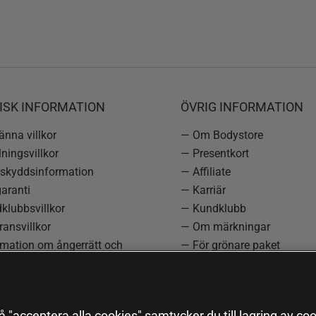
ISK INFORMATION
ÖVRIG INFORMATION
nna villkor
— Om Bodystore
ningsvillkor
— Presentkort
skyddsinformation
— Affiliate
aranti
— Karriär
klubbsvillkor
— Kundklubb
ansvillkor
— Om märkningar
rmation om ångerrätt och
— För grönare paket
ation
—
Redaktionell policy
einställningar
— Sitemap
— Black Friday
 "acceptera alla cookies" samtycker du till lagring av coo