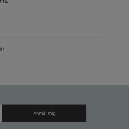
fta.
hår
Anmäl mig