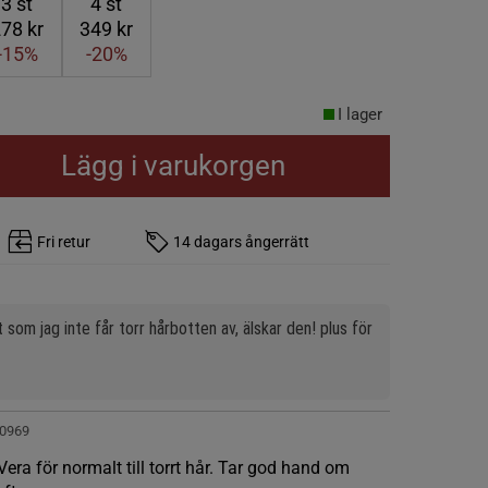
3
st
4
st
78 kr
349 kr
-15%
-20%
I lager
Lägg i varukorgen
Fri retur
14 dagars ångerrätt
som jag inte får torr hårbotten av, älskar den! plus för 
0969
ra för normalt till torrt hår. Tar god hand om