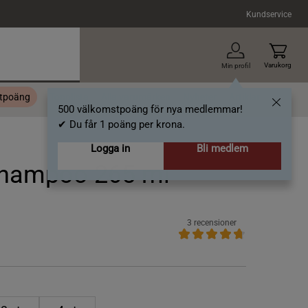
Kundservice
Varukorg
Min profil
stpoäng
Topplista
Alla varumärken
Nyheter
Artiklar
500 välkomstpoäng för nya medlemmar!
✔ Du får 1 poäng per krona.
Logga in
Bli medlem
Shampoo 265 ml
3 recensioner