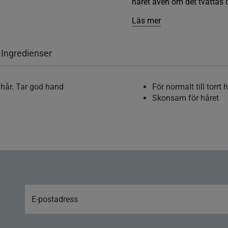
håret även om det tvättas o
Läs mer
 Ingredienser
 hår. Tar god hand
För normalt till torrt 
Skonsam för håret