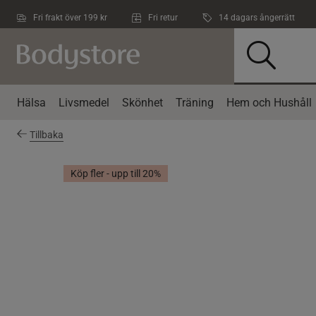
Hoppa till innehållet
Fri frakt över 199 kr
Fri retur
14 dagars ångerrätt
Hälsa
Livsmedel
Skönhet
Träning
Hem och Hushåll
Tillbaka
Köp fler - upp till 20%