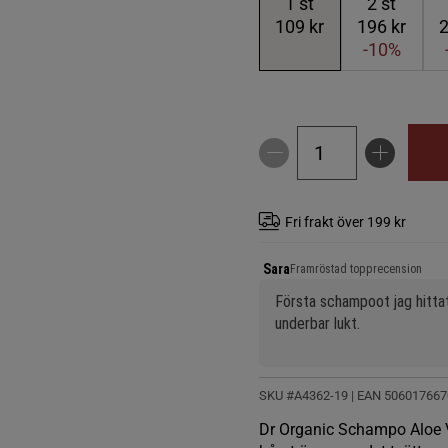
1
st
2
st
109 kr
196 kr
2
-10%
Fri frakt över 199 kr
Sara
Framröstad topprecension
Första schampoot jag hittat 
underbar lukt.
SKU #A4362-19
| EAN
506017667
Dr Organic Schampo Aloe Ve