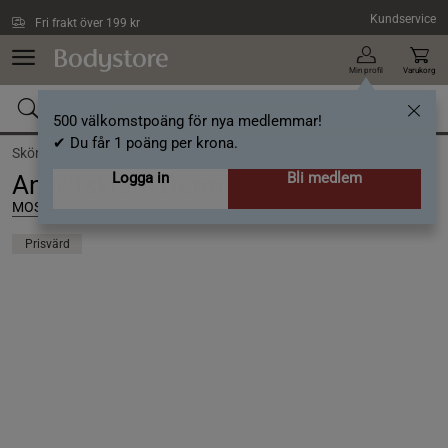
Hoppa till innehållet
Kundservice
Fri frakt över 199 kr
Min profil
Varukorg
500 välkomstpoäng för nya medlemmar!
✔ Du får 1 poäng per krona.
Skönhet /
Ansiktsvård /
Ansiktskräm
Logga in
Bli medlem
Ansiktskräm Derma + 50 ml
MOSSA
Prisvärd