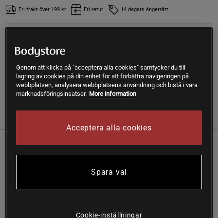
Fri frakt över 199 kr
Fri retur
14 dagars ångerrätt
SKU #A4113-61
| EAN
4751009820774
Calming Moisture Cream lindrar och återfuktar känslig hud
och lämnar den mjuk och smidig
Genom att klicka på "acceptera alla cookies" samtycker du till
lagring av cookies på din enhet för att förbättra navigeringen på
Läs mer
webbplatsen, analysera webbplatsens användning och bistå i våra
marknadsföringsinsatser.
More information
(2)
Information
Recensioner
Näring & Ingredienser
Acceptera alla cookies
Calming Moisture Cream lindrar, återfuktar
och skyddar känslig hud – för en mjuk,
Spara val
smidig och strålande hud.
Parfymfri och extra mild – passar även mycket
känslig hud.
Cookie-inställningar