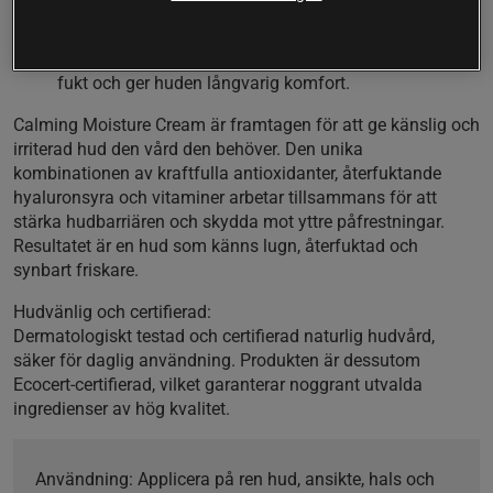
Resveratrol från lingon motverkar tidiga ålderstecken
och stärker hudens motståndskraft.
Hyaluronsyra och naturliga vitaminer E och C binder
fukt och ger huden långvarig komfort.
Calming Moisture Cream är framtagen för att ge känslig och
irriterad hud den vård den behöver. Den unika
kombinationen av kraftfulla antioxidanter, återfuktande
hyaluronsyra och vitaminer arbetar tillsammans för att
stärka hudbarriären och skydda mot yttre påfrestningar.
Resultatet är en hud som känns lugn, återfuktad och
synbart friskare.
Hudvänlig och certifierad:
Dermatologiskt testad och certifierad naturlig hudvård,
säker för daglig användning. Produkten är dessutom
Ecocert-certifierad, vilket garanterar noggrant utvalda
ingredienser av hög kvalitet.
Användning:
Applicera på ren hud, ansikte, hals och