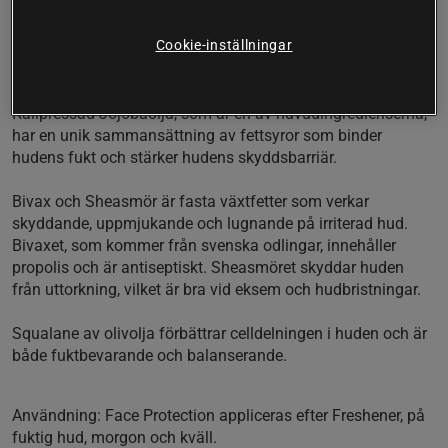
rödflammig hud.
Cookie-inställningar
Kamomill och Lavendel är medicinalväxter med gamla anor
som ger cremen dess milda doft.
Kallpressad Jojobaolja, som är en av huvudingredienserna,
har en unik sammansättning av fettsyror som binder
hudens fukt och stärker hudens skyddsbarriär.
Bivax och Sheasmör är fasta växtfetter som verkar
skyddande, uppmjukande och lugnande på irriterad hud.
Bivaxet, som kommer från svenska odlingar, innehåller
propolis och är antiseptiskt. Sheasmöret skyddar huden
från uttorkning, vilket är bra vid eksem och hudbristningar.
Squalane av olivolja förbättrar celldelningen i huden och är
både fuktbevarande och balanserande.
Användning: Face Protection appliceras efter Freshener, på
fuktig hud, morgon och kväll.