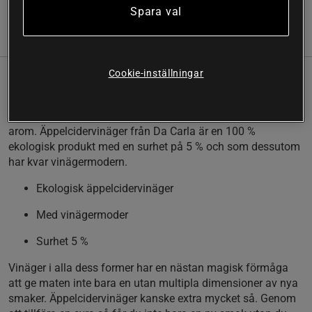
Spara val
(47)
Information
Recensioner
Näring & Ingredienser
Cookie-inställningar
Äppelcidervinäger har alltid en plats i skafferiet. En bra
äppelcidervinäger kan höja matlagningen till nya höjder
genom att tillföra en fräsch syra som balanserar smak och
arom. Äppelcidervinäger från Da Carla är en 100 %
ekologisk produkt med en surhet på 5 % och som dessutom
har kvar vinägermodern.
Ekologisk äppelcidervinäger
Med vinägermoder
Surhet 5 %
Vinäger i alla dess former har en nästan magisk förmåga
att ge maten inte bara en utan multipla dimensioner av nya
smaker. Äppelcidervinäger kanske extra mycket så. Genom