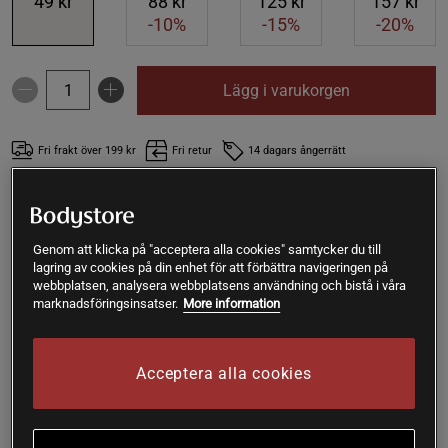
49 kr
88 kr
125 kr
157 kr
-10%
-15%
-20%
Lägg i varukorgen
Fri frakt över 199 kr
Fri retur
14 dagars ångerrätt
Deborah
Framröstad topprecension
Bra kvalitet till bra pris.
Genom att klicka på "acceptera alla cookies" samtycker du till
lagring av cookies på din enhet för att förbättra navigeringen på
webbplatsen, analysera webbplatsens användning och bistå i våra
marknadsföringsinsatser.
More information
SKU #A4044-16
| EAN
7340012502615
Äppelcidervinäger från Da Carla kan användas till dressing, i
sallader och dryck. Den har kvar vinägermodern.
Acceptera alla cookies
Läs mer