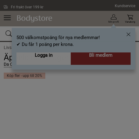
Hoppa till innehållet
Kundservice
Fri frakt över 199 kr
Min profil
Varukorg
500 välkomstpoäng för nya medlemmar!
✔ Du får 1 poäng per krona.
Livsmedel /
Dryck /
Äppelcidervinäger
Logga in
Bli medlem
Äppelcidervinäger 1 l
Da Carla
Köp fler - upp till 20%