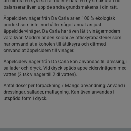
att tillföra en syra så får du inte bara en ny smak utan du
balanserar även upp de andra grundsmakerna i din rätt.
Äppelcidervinäger från Da Carla är en 100 % ekologisk
produkt som inte innehåller något annat än just
äppelcidervinäger. Da Carla har även låtit vinägermodern
vara kvar. Modern är den koloni av ättiskyrabakterier som
har omvandlat alkoholen till ättiksyra och därmed
omvandlat äppelcidern till vinäger.
Äppelcidervinäger från Da Carla kan användas till dressing, i
sallader och dryck. Vid dryck späds äppelcidervinägern med
vatten (2 tsk vinäger till 2 dl vatten).
Antal doser per förpackning / Mängd användning: Använd i
dressingar, sallader, matlagning. Kan även användas i
utspädd form i dryck.