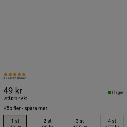
47 recensioner
49 kr
I lager
Ord.pris
49 kr
Köp fler - spara mer:
1
st
2
st
3
st
4
st