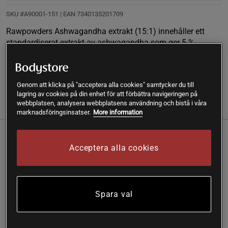
SKU #A90001-151
| EAN
7340135201709
Rawpowders Ashwagandha extrakt (15:1) innehåller ett
standardiserat extrakt av ashwagandha som ger 5 %
withanolider.
Läs mer
Genom att klicka på "acceptera alla cookies" samtycker du till
lagring av cookies på din enhet för att förbättra navigeringen på
webbplatsen, analysera webbplatsens användning och bistå i våra
Information
Recensioner
Näring & Ingredienser
marknadsföringsinsatser.
More information
Rawpowders Ashwagandha extrakt, en central växt inom
Acceptera alla cookies
Ayurveda, har en mycket hög koncentration (15:1) av det
verksamma ämnet withanolider (5%) och är framtaget
endast från roten på den indiska växten Withania
somnifera.
Spara val
Standardiserat extrakt av ashwagandha
Central växt inom Ayurveda
15 gånger mer koncentrerad än vanligt