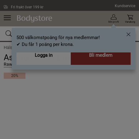
Hoppa till innehållet
Kundservice
Fri frakt över 199 kr
Min profil
Varukorg
500 välkomstpoäng för nya medlemmar!
✔ Du får 1 poäng per krona.
Hälsa /
Kosttillskott /
Ashwagandha
Logga in
Bli medlem
Ashwagandha Extrakt 70 g
Rawpowder
20%