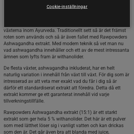
ashwagandhapulver
Cookie-inställningar
Med 5% withanolider
Ashwagandha är en av de mest centrala och betydelsefulla
växterna inom Ayurveda. Traditionellt sett så är det främst
roten som används och så är även fallet med Rawpowders
Ashwagandha extrakt. Med modern teknik så vet man nu
vad ashwagandha innehåller och ett av de mest intressanta
ämnen som lyfts fram är withanolider.
De flesta växter, ashwagandha inkluderat, har en helt
naturlig variation i innehåll från växt till växt. För dig som är
intresserad av att veta mer exakt vad du får i dig så är
därför ett standardiserat extrakt att föredra. Detta då ett
extrakt kommer ge ett garanterat innehåll vid varje
tillverkningstillfälle.
Rawpowders Ashwagandha extrakt (15:1) är ett starkt
extrakt som ger hela 5 % withanolider. Det här är ett pulver
som med lätthet löser sig i vanligt vatten och kan drickas
som den är. Det går även bra att blanda med juice,