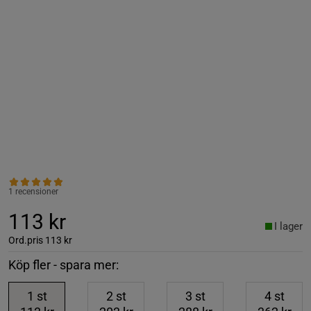
1 recensioner
113 kr
I lager
Ord.pris
113 kr
Köp fler - spara mer:
1
st
2
st
3
st
4
st