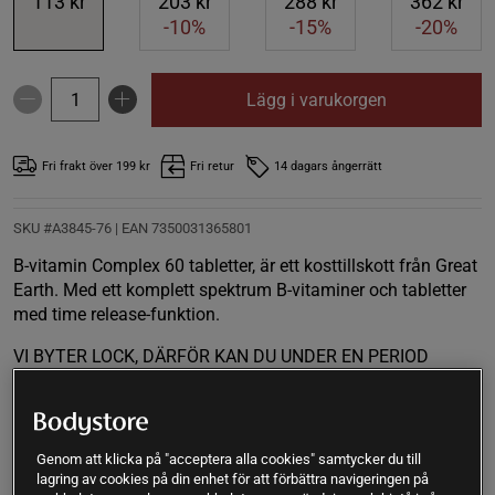
113 kr
203 kr
288 kr
362 kr
-10%
-15%
-20%
Lägg i varukorgen
Fri frakt över 199 kr
Fri retur
14 dagars ångerrätt
SKU #A3845-76
| EAN
7350031365801
B-vitamin Complex 60 tabletter, är ett kosttillskott från Great
Earth. Med ett komplett spektrum B-vitaminer och tabletter
med time release-funktion.
VI BYTER LOCK, DÄRFÖR KAN DU UNDER EN PERIOD
ANTINGEN FÅ PLAST- ELLER FIBERLOCK. INNEHÅLLET ÄR
DETSAMMA.
Läs mer
Genom att klicka på "acceptera alla cookies" samtycker du till
lagring av cookies på din enhet för att förbättra navigeringen på