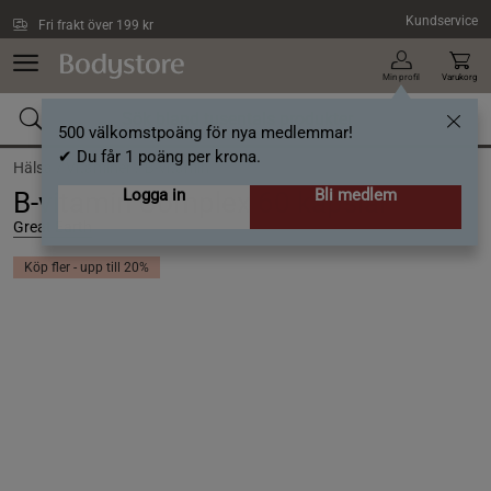
Hoppa till innehållet
Kundservice
Fri frakt över 199 kr
Min profil
Varukorg
500 välkomstpoäng för nya medlemmar!
✔ Du får 1 poäng per krona.
Hälsa /
Vitaminer /
B-vitamin
Logga in
Bli medlem
B-vitamin Complex 60 kapslar
Great Earth
Köp fler - upp till 20%