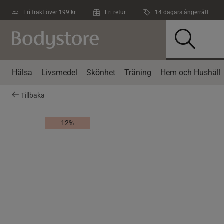
Hoppa till innehållet
Fri frakt över 199 kr
Fri retur
14 dagars ångerrätt
Hälsa
Livsmedel
Skönhet
Träning
Hem och Hushåll
Tillbaka
12%