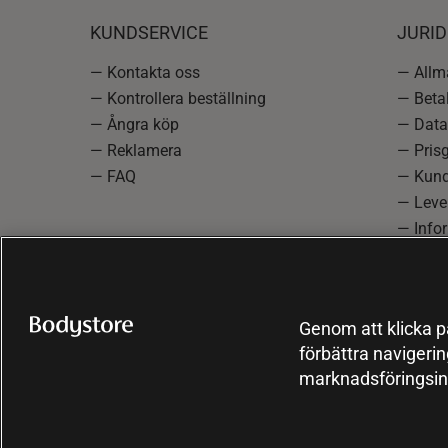
KUNDSERVICE
JURID
— Kontakta oss
— Allmä
— Kontrollera beställning
— Betal
— Ångra köp
— Data
— Reklamera
— Prisg
— FAQ
— Kund
— Lever
— Info
reklam
— Cooki
Genom att klicka på
förbättra navigeri
marknadsföringsin