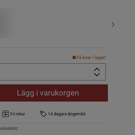
Få kvar i lager!
Lägg i varukorgen
Fri retur
14 dagars ångerrätt
840440852