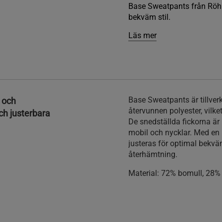
Base Sweatpants från Röhn
bekväm stil.
Läs mer
Base Sweatpants är tillve
 och
återvunnen polyester, vilk
ch justerbara
De snedställda fickorna är
mobil och nycklar. Med en
justeras för optimal bekvä
återhämtning.
Material:
72% bomull, 28% 