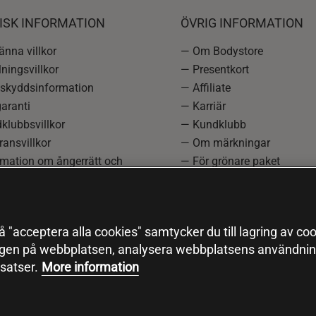
ISK INFORMATION
ÖVRIG INFORMATION
nna villkor
— Om Bodystore
ningsvillkor
— Presentkort
skyddsinformation
— Affiliate
aranti
— Karriär
klubbsvillkor
— Kundklubb
ansvillkor
— Om märkningar
rmation om ångerrätt och
— För grönare paket
ation
—
Redaktionell policy
einställningar
— Sitemap
— Black Friday
 "acceptera alla cookies" samtycker du till lagring av coo
ngen på webbplatsen, analysera webbplatsens användning
satser.
More information