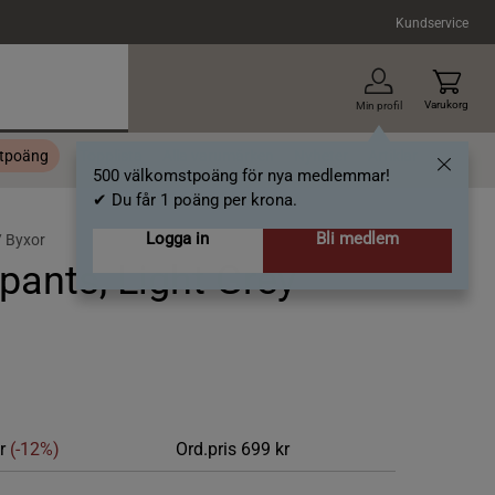
Kundservice
Varukorg
Min profil
stpoäng
Topplista
Alla varumärken
Nyheter
Artiklar
500 välkomstpoäng för nya medlemmar!
✔ Du får 1 poäng per krona.
Logga in
Bli medlem
/
Byxor
ants, Light Grey
kr
(-12%)
Ord.pris
699 kr