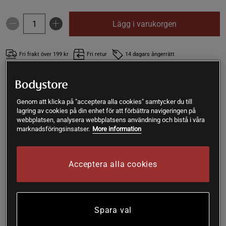
Lägg i varukorgen
Fri frakt över 199 kr
Fri retur
14 dagars ångerrätt
Anonymous
Framröstad topprecension
Supergoda! Ett litet tips för den som inte vet vad dom vill 
Genom att klicka på "acceptera alla cookies" samtycker du till
göra: för 2personer: 
lagring av cookies på din enhet för att förbättra navigeringen på
500g frysta wokgrönsaker, 1påse santa Maria woksås ginger & 
webbplatsen, analysera webbplatsens användning och bistå i våra
marknadsföringsinsatser.
More information
sweet and souer, 100g kyckling, 1förpackning med nudlar. 
Woka kycklingen med grönsakerna häll i såsen. Skölj nudlarna 
och lägg dom i woken, ''stek'' ytterligare 3min sen är det bara 
SKU #SA001146
Acceptera alla cookies
att äta med gott samvete hela rätten innehåller 434kCal 
16 x Diet Noodles, 250 g: Low calorie shirataki noodles.
(217p/port)
Äntligen är de här, nudlarna som innehåller mindre än 10
kcal / portion! Produkten kan ej kombineras med rabattkod.
Spara val
Läs mer