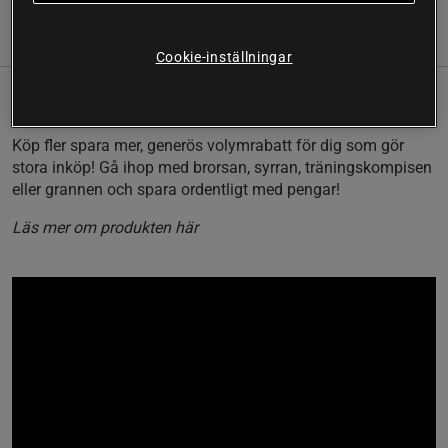
(13)
Information
Recensioner
Näring & Ingredienser
Cookie-inställningar
BIG BUY:
16 x Diet Noodles, 250 g.
Köp fler spara mer, generös volymrabatt för dig som gör
stora inköp! Gå ihop med brorsan, syrran, träningskompisen
eller grannen och spara ordentligt med pengar!
Läs mer om produkten här