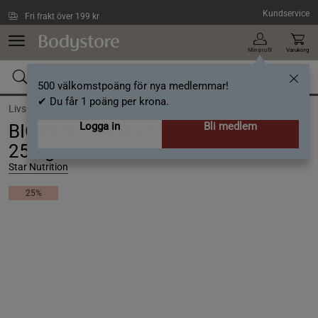
Hoppa till innehållet
Kundservice
Fri frakt över 199 kr
Min profil
Varukorg
500 välkomstpoäng för nya medlemmar!
✔ Du får 1 poäng per krona.
Livsmedel /
Matlagning /
Ris, pasta och nudlar
Logga in
Bli medlem
BIG BUY 16 x Diet Shiratakinudlar
250 g
Star Nutrition
25%