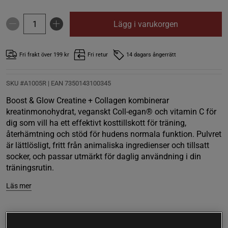
Lägg i varukorgen
Fri frakt över 199 kr
Fri retur
14 dagars ångerrätt
SKU #A1005R | EAN
7350143100345
Boost & Glow Creatine + Collagen kombinerar
kreatinmonohydrat, veganskt Coll-egan® och vitamin C för
dig som vill ha ett effektivt kosttillskott för träning,
återhämtning och stöd för hudens normala funktion. Pulvret
är lättlösligt, fritt från animaliska ingredienser och tillsatt
socker, och passar utmärkt för daglig användning i din
träningsrutin.
Läs mer
(2)
Information
Recensioner
Näring & Ingredienser