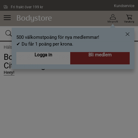
Hoppa till innehållet
Kundservice
Fri frakt över 199 kr
Min profil
Varukorg
500 välkomstpoäng för nya medlemmar!
✔ Du får 1 poäng per krona.
Hälsa /
Kosttillskott /
Kollagen
Logga in
Bli medlem
Boost & Glow Creatine + Collagen
Citron 300g
Heey!